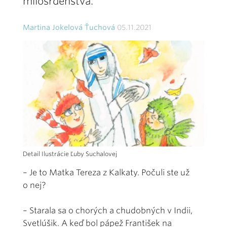
milosrdenstva.
Martina Jokelová Ťuchová
05.11.2021
Detail Ilustrácie Ľuby Suchalovej
– Je to Matka Tereza z Kalkaty. Počuli ste už
o nej?
– Starala sa o chorých a chudobných v Indii,
Svetlúšik. A keď bol pápež František na