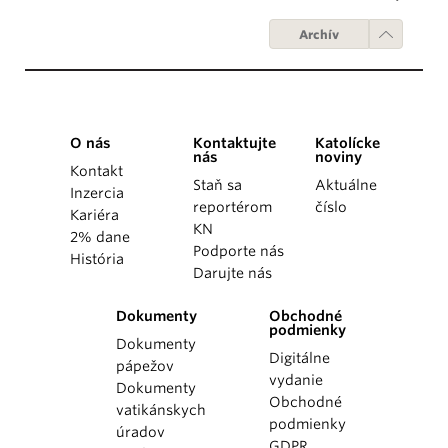
Archív
O nás
Kontaktujte
Katolícke
nás
noviny
Kontakt
Staň sa
Aktuálne
Inzercia
reportérom
číslo
Kariéra
KN
2% dane
Podporte nás
História
Darujte nás
Dokumenty
Obchodné
podmienky
Dokumenty
Digitálne
pápežov
vydanie
Dokumenty
Obchodné
vatikánskych
podmienky
úradov
GDPR