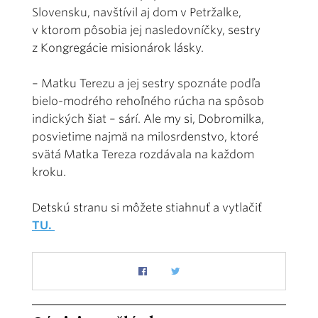
Slovensku, navštívil aj dom v Petržalke,
v ktorom pôsobia jej nasledovníčky, sestry
z Kongregácie misionárok lásky.
– Matku Terezu a jej sestry spoznáte podľa
bielo-modrého rehoľného rúcha na spôsob
indických šiat – sárí. Ale my si, Dobromilka,
posvietime najmä na milosrdenstvo, ktoré
svätá Matka Tereza rozdávala na každom
kroku.
Detskú stranu si môžete stiahnuť a vytlačiť
TU.