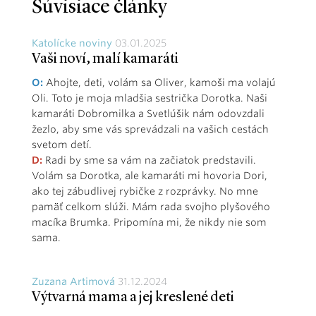
Súvisiace články
Katolícke noviny
03.01.2025
Vaši noví, malí kamaráti
O:
Ahojte, deti, volám sa Oliver, kamoši ma volajú
Oli. Toto je moja mladšia sestrička Dorotka. Naši
kamaráti Dobromilka a Svetlúšik nám odovzdali
žezlo, aby sme vás sprevádzali na vašich cestách
svetom detí.
D:
Radi by sme sa vám na začiatok predstavili.
Volám sa Dorotka, ale kamaráti mi hovoria Dori,
ako tej zábudlivej rybičke z rozprávky. No mne
pamäť celkom slúži. Mám rada svojho plyšového
macíka Brumka. Pripomína mi, že nikdy nie som
sama.
Zuzana Artimová
31.12.2024
Výtvarná mama a jej kreslené deti