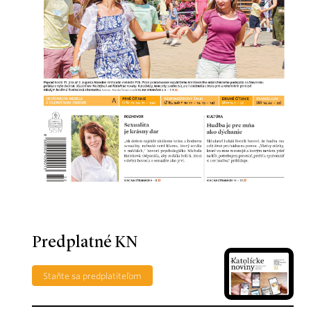
Predplatné KN
Staňte sa predplatiteľom