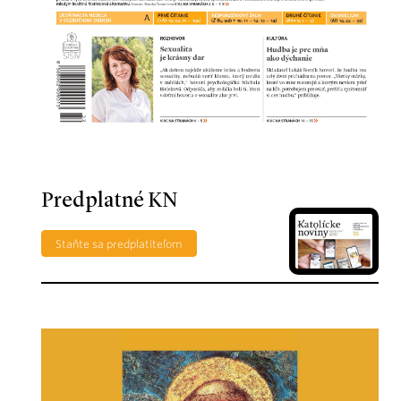
Predplatné KN
Staňte sa predplatiteľom