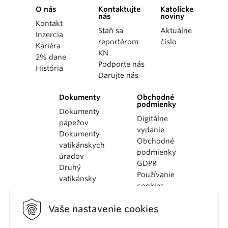
O nás
Kontaktujte
Katolícke
nás
noviny
Kontakt
Staň sa
Aktuálne
Inzercia
reportérom
číslo
Kariéra
KN
2% dane
Podporte nás
História
Darujte nás
Dokumenty
Obchodné
podmienky
Dokumenty
Digitálne
pápežov
vydanie
Dokumenty
Obchodné
vatikánskych
podmienky
úradov
GDPR
Druhý
Používanie
vatikánsky
cookies
koncil
Dokumenty
Vaše nastavenie cookies
KBS
Kódex