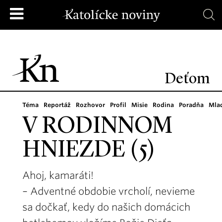
Deťom
Téma
Reportáž
Rozhovor
Profil
Misie
Rodina
Poradňa
Mla
V RODINNOM
HNIEZDE (5)
Ahoj, kamaráti!
– Adventné obdobie vrcholí, nevieme
sa dočkať, kedy do našich domácich