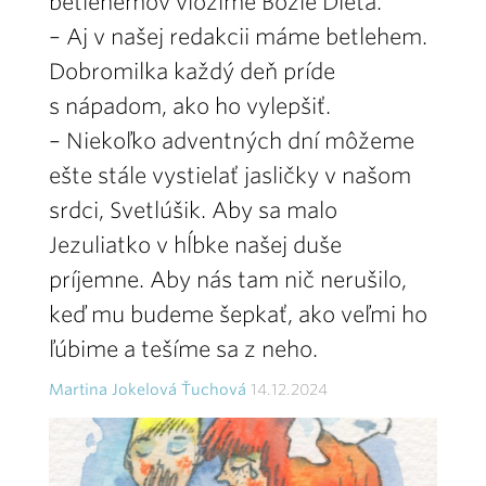
betlehemov vložíme Božie Dieťa.
– Aj v našej redakcii máme betlehem.
Dobromilka každý deň príde
s nápadom, ako ho vylepšiť.
– Niekoľko adventných dní môžeme
ešte stále vystielať jasličky v našom
srdci, Svetlúšik. Aby sa malo
Jezuliatko v hĺbke našej duše
príjemne. Aby nás tam nič nerušilo,
keď mu budeme šepkať, ako veľmi ho
ľúbime a tešíme sa z neho.
Martina Jokelová Ťuchová
14.12.2024