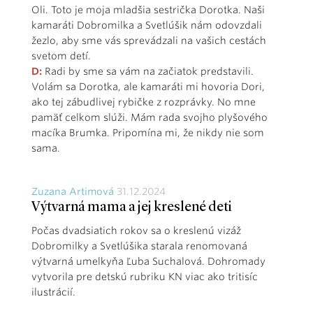
Oli. Toto je moja mladšia sestrička Dorotka. Naši
kamaráti Dobromilka a Svetlúšik nám odovzdali
žezlo, aby sme vás sprevádzali na vašich cestách
svetom detí.
D:
Radi by sme sa vám na začiatok predstavili.
Volám sa Dorotka, ale kamaráti mi hovoria Dori,
ako tej zábudlivej rybičke z rozprávky. No mne
pamäť celkom slúži. Mám rada svojho plyšového
macíka Brumka. Pripomína mi, že nikdy nie som
sama.
Zuzana Artimová
31.12.2024
Výtvarná mama a jej kreslené deti
Počas dvadsiatich rokov sa o kreslenú vizáž
Dobromilky a Svetlúšika starala renomovaná
výtvarná umelkyňa Ľuba Suchalová. Dohromady
vytvorila pre detskú rubriku KN viac ako tritisíc
ilustrácií.