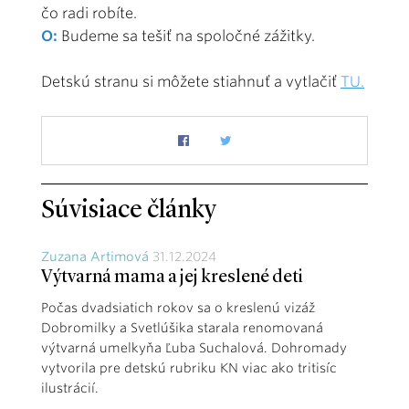
čo radi robíte.
O:
Budeme sa tešiť na spoločné zážitky.
Detskú stranu si môžete stiahnuť a vytlačiť
TU.
Súvisiace články
Zuzana Artimová
31.12.2024
Výtvarná mama a jej kreslené deti
Počas dvadsiatich rokov sa o kreslenú vizáž
Dobromilky a Svetlúšika starala renomovaná
výtvarná umelkyňa Ľuba Suchalová. Dohromady
vytvorila pre detskú rubriku KN viac ako tritisíc
ilustrácií.