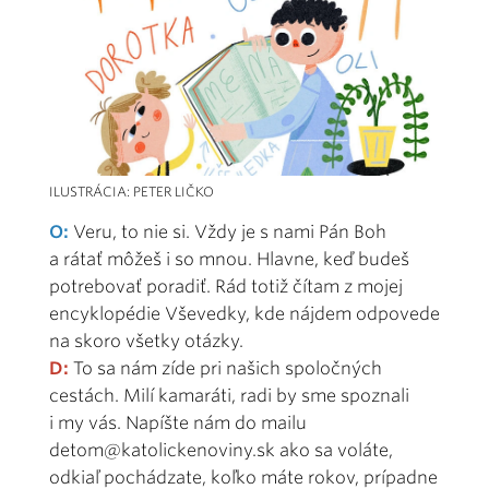
ILUSTRÁCIA: PETER LIČKO
O:
Veru, to nie si. Vždy je s nami Pán Boh
a rátať môžeš i so mnou. Hlavne, keď budeš
potrebovať poradiť. Rád totiž čítam z mojej
encyklopédie Vševedky, kde nájdem odpovede
na skoro všetky otázky.
D:
To sa nám zíde pri našich spoločných
cestách. Milí kamaráti, radi by sme spoznali
i my vás. Napíšte nám do mailu
detom@katolickenoviny.sk ako sa voláte,
odkiaľ pochádzate, koľko máte rokov, prípadne