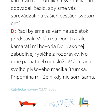
kamaráti Dobromilka a Svetlúšik nám
odovzdali žezlo, aby sme vás
sprevádzali na vašich cestách svetom
detí.
D:
Radi by sme sa vám na začiatok
predstavili. Volám sa Dorotka, ale
kamaráti mi hovoria Dori, ako tej
zábudlivej rybičke z rozprávky. No
mne pamäť celkom slúži. Mám rada
svojho plyšového macíka Brumka.
Pripomína mi, že nikdy nie som sama.
Katolícke noviny
03.01.2025