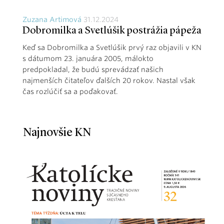
Zuzana Artimová
31.12.2024
Dobromilka a Svetlúšik postrážia pápeža
Keď sa Dobromilka a Svetlúšik prvý raz objavili v KN
s dátumom 23. januára 2005, málokto
predpokladal, že budú sprevádzať našich
najmenších čitateľov ďalších 20 rokov. Nastal však
čas rozlúčiť sa a poďakovať.
Najnovšie KN