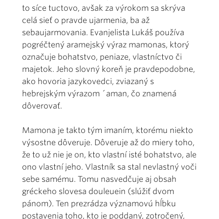
to síce tuctovo, avšak za výrokom sa skrýva
celá sieť o pravde ujarmenia, ba až
sebaujarmovania. Evanjelista Lukáš používa
pogréčtený aramejský výraz mamonas, ktorý
označuje bohatstvo, peniaze, vlastníctvo či
majetok. Jeho slovný koreň je pravdepodobne,
ako hovoria jazykovedci, zviazaný s
hebrejským výrazom ´aman, čo znamená
dôverovať.
Mamona je takto tým imaním, ktorému niekto
výsostne dôveruje. Dôveruje až do miery toho,
že to už nie je on, kto vlastní isté bohatstvo, ale
ono vlastní jeho. Vlastník sa stal nevlastný voči
sebe samému. Tomu nasvedčuje aj obsah
gréckeho slovesa douleuein (slúžiť dvom
pánom). Ten prezrádza významovú hĺbku
postavenia toho, kto je poddaný, zotročený,