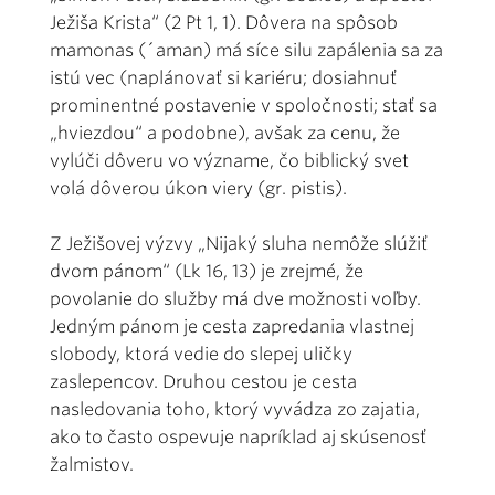
Ježiša Krista“ (2 Pt 1, 1). Dôvera na spôsob
mamonas (´aman) má síce silu zapálenia sa za
istú vec (naplánovať si kariéru; dosiahnuť
prominentné postavenie v spoločnosti; stať sa
„hviezdou“ a podobne), avšak za cenu, že
vylúči dôveru vo význame, čo biblický svet
volá dôverou úkon viery (gr. pistis).
Z Ježišovej výzvy „Nijaký sluha nemôže slúžiť
dvom pánom“ (Lk 16, 13) je zrejmé, že
povolanie do služby má dve možnosti voľby.
Jedným pánom je cesta zapredania vlastnej
slobody, ktorá vedie do slepej uličky
zaslepencov. Druhou cestou je cesta
nasledovania toho, ktorý vyvádza zo zajatia,
ako to často ospevuje napríklad aj skúsenosť
žalmistov.