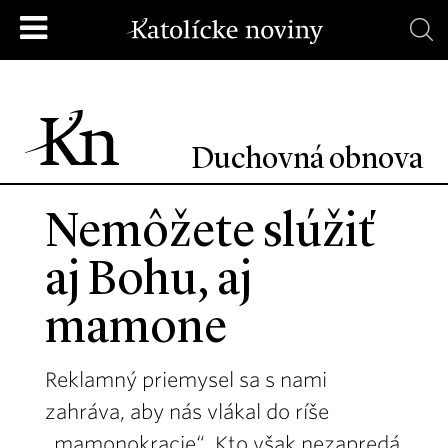
Duchovná obnova
Nemôžete slúžiť
aj Bohu, aj
mamone
Reklamný priemysel sa s nami
zahráva, aby nás vlákal do ríše
„mamonokracie“. Kto však nezapredá