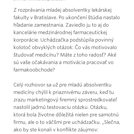
Z rozprávania mladej absolventky lekárskej
fakulty v Bratislave. Po ukončení štúdia nastalo
hľadanie zamestnania. Zaviedlo ju to aj do
kancelárie medzinárodnej farmaceutickej
korporácie. Uchádzačka podstúpila povinný
kolotoč obvyklých otázok: Čo vás motivovalo
študovať medicínu? Máte z toho radosť? Aké
sú vaše očakávania a motivácia pracovať vo
farmakoobchode?
Celý rozhovor sa už pre mladú absolventku
medicíny chýlil k priaznivému záveru, keď tu
zrazu marketingový firemný sprostredkovateľ
nastolil jadrnú testovaciu otázku. Otázku,
ktorá bola životne dôležitá nielen pre samotnú
firmu, ale o to väčšmi pre uchádzačku. „Slečna,
ako by ste konali v konflikte záujmov: