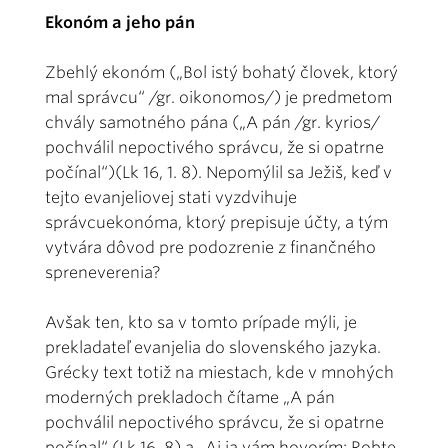
Ekonóm a jeho pán
Zbehlý ekonóm („Bol istý bohatý človek, ktorý
mal správcu“ /gr. oikonomos/) je predmetom
chvály samotného pána („A pán /gr. kyrios/
pochválil nepoctivého správcu, že si opatrne
počínal“)(Lk 16, 1. 8). Nepomýlil sa Ježiš, keď v
tejto evanjeliovej stati vyzdvihuje
správcuekonóma, ktorý prepisuje účty, a tým
vytvára dôvod pre podozrenie z finančného
spreneverenia?
Avšak ten, kto sa v tomto prípade mýli, je
prekladateľ evanjelia do slovenského jazyka.
Grécky text totiž na miestach, kde v mnohých
moderných prekladoch čítame „A pán
pochválil nepoctivého správcu, že si opatrne
počínal“ (Lk 16, 8) a „Aj ja vám hovorím: Robte