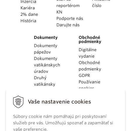
Inzercia
reportérom
číslo
Kariéra
KN
2% dane
Podporte nás
História
Darujte nás
Dokumenty
Obchodné
podmienky
Dokumenty
Digitálne
pápežov
vydanie
Dokumenty
Obchodné
vatikánskych
podmienky
úradov
GDPR
Druhý
Používanie
vatikánsky
cookies
koncil
Dokumenty
Vaše nastavenie cookies
KBS
Kódex
Súbory cookie nám pomáhajú pri poskytovaní
kánonického
služieb pre vás. Umožňujú spoznať a zapamätať si
práva
vaše preferencie.
Katechizmus