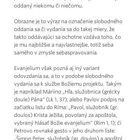
oddaný niekomu či niečomu.
Obrazne je to výraz na označenie slobodného
oddania sa či vydania sa do takej miery, že
takto oddávajúci sa ochotne vzdáva toho, čo
je mu najbližšie a najvlastnejšie, totiž seba
samého v zmysle sebaspravovania.
Evanjelium však pozná aj iný variant
odovzdania sa, a to v podobe slobodného
vydania sa k službe Božiemu projektu. Takým
je napríklad Máriino „Hľa, služobnica (grécky
doule) Pána“ (Lk 1, 37); alebo Pavlov podpis na
začiatku listu do Ríma: „Pavol, služobník (gr.
doulos) Krista Ježiša, povolaný za apoštola,
vybraný hlásať Božie evanjelium“ (Rim 1, 1); či
Petrovo rovnaké gesto v jeho druhom liste:
„Šimon Peter, služobník (gr. doulos) a apoštol