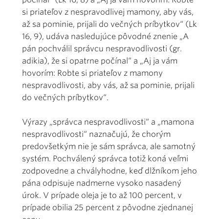
si priateľov z nespravodlivej mamony, aby vás,
až sa pominie, prijali do večných príbytkov“ (Lk
16, 9), udáva nasledujúce pôvodné znenie „A
pán pochválil správcu nespravodlivosti (gr.
adikia), že si opatrne počínal“ a „Aj ja vám
hovorím: Robte si priateľov z mamony
nespravodlivosti, aby vás, až sa pominie, prijali
do večných príbytkov“.
Výrazy „správca nespravodlivosti“ a „mamona
nespravodlivosti“ naznačujú, že chorým
predovšetkým nie je sám správca, ale samotný
systém. Pochválený správca totiž koná veľmi
zodpovedne a chvályhodne, keď dlžníkom jeho
pána odpisuje nadmerne vysoko nasadený
úrok. V prípade oleja je to až 100 percent, v
prípade obilia 25 percent z pôvodne zjednanej