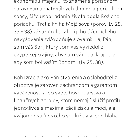
ekonómiou majetku, to znamená poriadkom
spravovania materiálnych dobier, a poriadkom
spásy, čiže usporiadania života podľa Božieho
poriadku. Tretia kniha Mojžišova (porov. Lv 25,
35 - 38) zákaz úroku, ako i jeho úžerníckeho
navyšovania zdôvodňuje slovami: „Ja, Pán,
som váš Boh, ktorý som vás vyviedol z
egyptskej krajiny, aby som vám dal krajinu a
aby som bol vaším Bohom“ (Lv 25, 38).
Boh Izraela ako Pán stvorenia a osloboditeľ z
otroctva je zároveň záchrancom a garantom
vyváženosti aj vo svete hospodárstva a
finančných zdrojov, ktoré nemajú slúžiť profitu
jednotlivca a maximalizácii zisku a moci, ale
vzájomnosti ľudského spolužitia a jeho blaha.