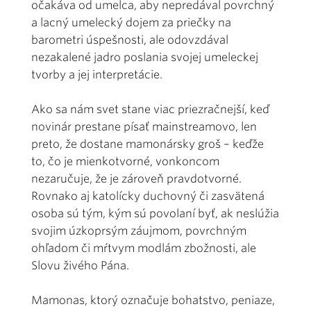
očakáva od umelca, aby nepredával povrchný
a lacný umelecký dojem za priečky na
barometri úspešnosti, ale odovzdával
nezakalené jadro poslania svojej umeleckej
tvorby a jej interpretácie.
Ako sa nám svet stane viac priezračnejší, keď
novinár prestane písať mainstreamovo, len
preto, že dostane mamonársky groš – keďže
to, čo je mienkotvorné, vonkoncom
nezaručuje, že je zároveň pravdotvorné.
Rovnako aj katolícky duchovný či zasvätená
osoba sú tým, kým sú povolaní byť, ak neslúžia
svojim úzkoprsým záujmom, povrchným
ohľadom či mŕtvym modlám zbožnosti, ale
Slovu živého Pána.
Mamonas, ktorý označuje bohatstvo, peniaze,