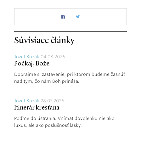
Súvisiace články
Jozef Kozák
04.08.2026
Počkaj, Bože
Doprajme si zastavenie, pri ktorom budeme žasnúť
nad tým, čo nám Boh prináša.
Jozef Kozák
28.07.2026
Itinerár kresťana
Poďme do ústrania. Vnímať dovolenku nie ako
luxus, ale ako poslušnosť lásky.