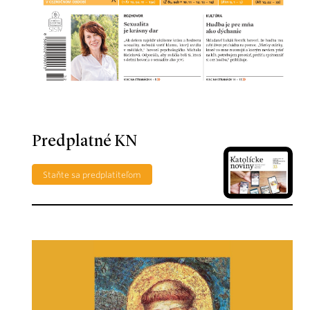
Predplatné KN
Staňte sa predplatiteľom