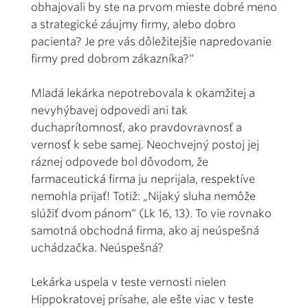
obhajovali by ste na prvom mieste dobré meno
a strategické záujmy firmy, alebo dobro
pacienta? Je pre vás dôležitejšie napredovanie
firmy pred dobrom zákazníka?“
Mladá lekárka nepotrebovala k okamžitej a
nevyhýbavej odpovedi ani tak
duchaprítomnosť, ako pravdovravnosť a
vernosť k sebe samej. Neochvejný postoj jej
ráznej odpovede bol dôvodom, že
farmaceutická firma ju neprijala, respektíve
nemohla prijať! Totiž: „Nijaký sluha nemôže
slúžiť dvom pánom“ (Lk 16, 13). To vie rovnako
samotná obchodná firma, ako aj neúspešná
uchádzačka. Neúspešná?
Lekárka uspela v teste vernosti nielen
Hippokratovej prísahe, ale ešte viac v teste