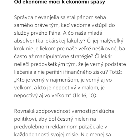
Od ekonómie moci k ekonómii spásy
Správca z evanjelia sa stal pánom seba
samého práve tým, keď vedome vstúpil do
služby prvého Pána. A čo naša mladá
absolventka lekárskej fakulty? Či jej malýveľký
krok nie je liekom pre naše veľké nešikovné, ba
často až manipulatívne stratégie? Či lekár
nelieči predovšetkým tým, že je verný podstate
liečenia a nie periférii finančného zisku? Totiž:
„Kto je verný v najmenšom, je verný aj vo
veľkom, a kto je nepoctivý v malom, je
nepoctivý aj vo veľkom“ (Lk 16, 10).
Rovnaká zodpovednosť vernosti prislúcha
politikovi, aby bol čestný nielen na
predvolebnom reklamnom pútači, ale v
každodennosti svojej misie. Nie menej sa