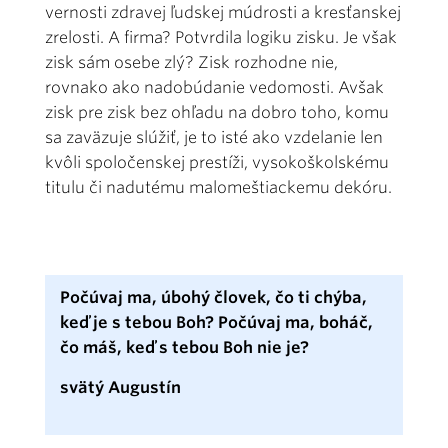
vernosti zdravej ľudskej múdrosti a kresťanskej
zrelosti. A firma? Potvrdila logiku zisku. Je však
zisk sám osebe zlý? Zisk rozhodne nie,
rovnako ako nadobúdanie vedomosti. Avšak
zisk pre zisk bez ohľadu na dobro toho, komu
sa zaväzuje slúžiť, je to isté ako vzdelanie len
kvôli spoločenskej prestíži, vysokoškolskému
titulu či nadutému malomeštiackemu dekóru.
Počúvaj ma, úbohý človek, čo ti chýba,
keď je s tebou Boh? Počúvaj ma, boháč,
čo máš, keď s tebou Boh nie je?
svätý Augustín