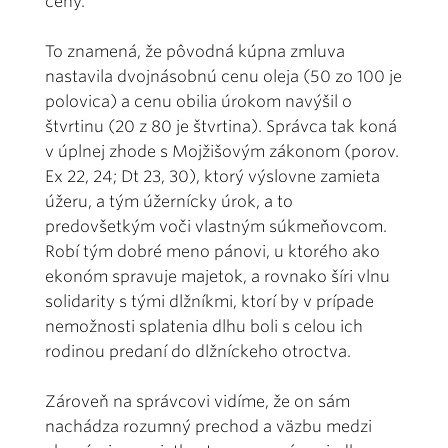
ceny.
To znamená, že pôvodná kúpna zmluva
nastavila dvojnásobnú cenu oleja (50 zo 100 je
polovica) a cenu obilia úrokom navýšil o
štvrtinu (20 z 80 je štvrtina). Správca tak koná
v úplnej zhode s Mojžišovým zákonom (porov.
Ex 22, 24; Dt 23, 30), ktorý výslovne zamieta
úžeru, a tým úžernícky úrok, a to
predovšetkým voči vlastným súkmeňovcom.
Robí tým dobré meno pánovi, u ktorého ako
ekonóm spravuje majetok, a rovnako šíri vlnu
solidarity s tými dlžníkmi, ktorí by v prípade
nemožnosti splatenia dlhu boli s celou ich
rodinou predaní do dlžníckeho otroctva.
Zároveň na správcovi vidíme, že on sám
nachádza rozumný prechod a väzbu medzi