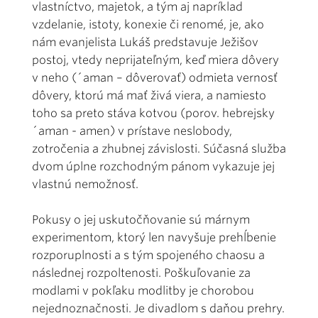
vlastníctvo, majetok, a tým aj napríklad
vzdelanie, istoty, konexie či renomé, je, ako
nám evanjelista Lukáš predstavuje Ježišov
postoj, vtedy neprijateľným, keď miera dôvery
v neho (´aman – dôverovať) odmieta vernosť
dôvery, ktorú má mať živá viera, a namiesto
toho sa preto stáva kotvou (porov. hebrejsky
´aman - amen) v prístave neslobody,
zotročenia a zhubnej závislosti. Súčasná služba
dvom úplne rozchodným pánom vykazuje jej
vlastnú nemožnosť.
Pokusy o jej uskutočňovanie sú márnym
experimentom, ktorý len navyšuje prehĺbenie
rozporuplnosti a s tým spojeného chaosu a
následnej rozpoltenosti. Poškuľovanie za
modlami v pokľaku modlitby je chorobou
nejednoznačnosti. Je divadlom s daňou prehry.