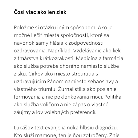
Čosi viac ako len zisk
Položme si otázku iným spôsobom. Ako je
možné liečiť miesta spoločnosti, ktoré sa
navonok samy hlásia k zodpovednosti
ozdravovania. Napríklad. Vzdelávanie ako liek
z tmárstva krátkozrakosti. Medicína a farmácia
ako služba potrebe chorého namiesto službe
zisku. Cirkev ako miesto stretnutia s
uzdravujúcim Pánom namiesto sebaoslavy a
vlastného triumfu. Žurnalistika ako poslanie
formovania a nie poklonkovania moci. Politika
ako služba voličom a nie zápas o vlastné
záujmy a lov volebných preferencií.
Lukášov text evanjelia núka hlbšiu diagnózu.
Kto slúži mamone, ten je ňou zotročený. Znie