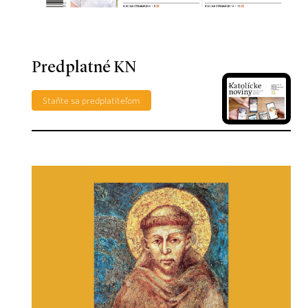
Predplatné KN
Staňte sa predplatiteľom