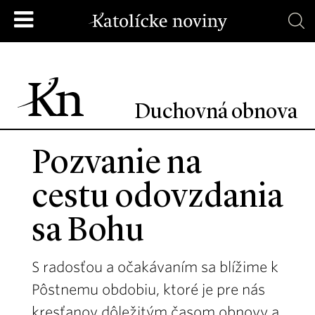
Duchovná obnova
Pozvanie na
cestu odovzdania
sa Bohu
S radosťou a očakávaním sa blížime k
Pôstnemu obdobiu, ktoré je pre nás
kresťanov dôležitým časom obnovy a