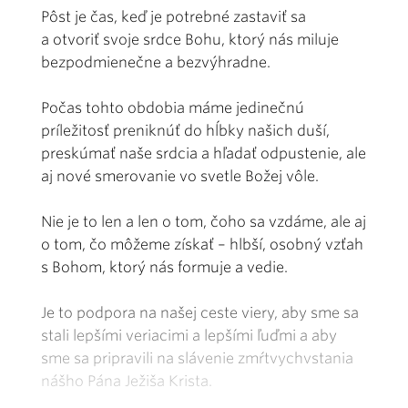
Pôst je čas, keď je potrebné zastaviť sa
a otvoriť svoje srdce Bohu, ktorý nás miluje
bezpodmienečne a bezvýhradne.
Počas tohto obdobia máme jedinečnú
príležitosť preniknúť do hĺbky našich duší,
preskúmať naše srdcia a hľadať odpustenie, ale
aj nové smerovanie vo svetle Božej vôle.
Nie je to len a len o tom, čoho sa vzdáme, ale aj
o tom, čo môžeme získať – hlbší, osobný vzťah
s Bohom, ktorý nás formuje a vedie.
Je to podpora na našej ceste viery, aby sme sa
stali lepšími veriacimi a lepšími ľuďmi a aby
sme sa pripravili na slávenie zmŕtvychvstania
nášho Pána Ježiša Krista.