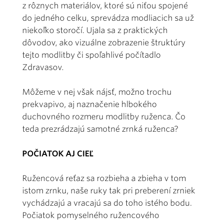
z rôznych materiálov, ktoré sú niťou spojené
do jedného celku, sprevádza modliacich sa už
niekoľko storočí. Ujala sa z praktických
dôvodov, ako vizuálne zobrazenie štruktúry
tejto modlitby či spoľahlivé počítadlo
Zdravasov.
Môžeme v nej však nájsť, možno trochu
prekvapivo, aj naznačenie hlbokého
duchovného rozmeru modlitby ruženca. Čo
teda prezrádzajú samotné zrnká ruženca?
POČIATOK AJ CIEĽ
Ružencová reťaz sa rozbieha a zbieha v tom
istom zrnku, naše ruky tak pri preberení zrniek
vychádzajú a vracajú sa do toho istého bodu.
Počiatok pomyselného ružencového