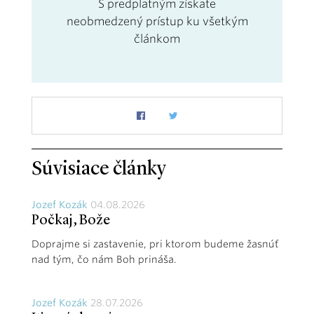
S predplatným získate
neobmedzený prístup ku všetkým
článkom
Súvisiace články
Jozef Kozák
04.08.2026
Počkaj, Bože
Doprajme si zastavenie, pri ktorom budeme žasnúť
nad tým, čo nám Boh prináša.
Jozef Kozák
28.07.2026