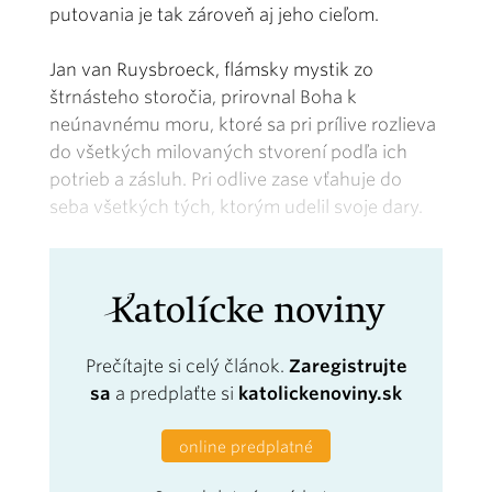
putovania je tak zároveň aj jeho cieľom.
Jan van Ruysbroeck, flámsky mystik zo
štrnásteho storočia, prirovnal Boha k
neúnavnému moru, ktoré sa pri prílive rozlieva
do všetkých milovaných stvorení podľa ich
potrieb a zásluh. Pri odlive zase vťahuje do
seba všetkých tých, ktorým udelil svoje dary.
Prečítajte si celý článok.
Zaregistrujte
sa
a predplaťte si
katolickenoviny.sk
online predplatné