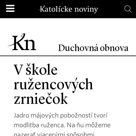
Duchovná obnova
V škole
ružencových
zrniečok
Jadro májových pobožností tvorí
modlitba ruženca. Na ňu môžeme
nazerať viacerými spôsobmi.