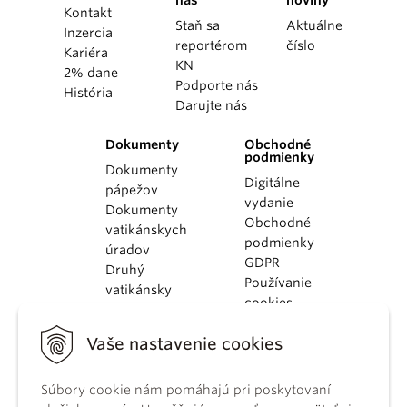
nás
noviny
Kontakt
Staň sa
Aktuálne
Inzercia
reportérom
číslo
Kariéra
KN
2% dane
Podporte nás
História
Darujte nás
Dokumenty
Obchodné
podmienky
Dokumenty
Digitálne
pápežov
vydanie
Dokumenty
Obchodné
vatikánskych
podmienky
úradov
GDPR
Druhý
Používanie
vatikánsky
cookies
koncil
Dokumenty
Vaše nastavenie cookies
KBS
Kódex
Súbory cookie nám pomáhajú pri poskytovaní
kánonického