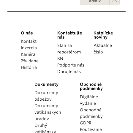
Archív
O nás
Kontaktujte
Katolícke
nás
noviny
Kontakt
Staň sa
Aktuálne
Inzercia
reportérom
číslo
Kariéra
KN
2% dane
Podporte nás
História
Darujte nás
Dokumenty
Obchodné
podmienky
Dokumenty
Digitálne
pápežov
vydanie
Dokumenty
Obchodné
vatikánskych
podmienky
úradov
GDPR
Druhý
Používanie
vatikánsky