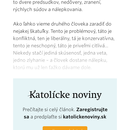
to dvere predsudkov, nedôvery, zranení,
rýchlych súdov a nálepkovania.
Ako ľahko vieme druhého človeka zaradiť do
nejakej škatuľky. Tento je problémový, táto je
konfliktná, ten je liberálny, tá je konzervatívna,
tento je neschopný, táto je priveľmi citlivá...
Niekedy stačí jediná skúsenosť, jedna veta,
jedno zlyhanie – a človek dostane nálepku,
ktorú mu už len ťažko dávame dole.
Prečítajte si celý článok.
Zaregistrujte
sa
a predplaťte si
katolickenoviny.sk