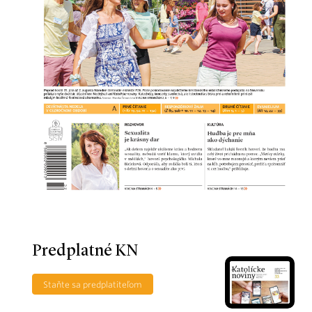
Predplatné KN
Staňte sa predplatiteľom