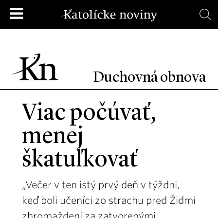
Duchovná obnova
Viac počúvať,
menej
škatuľkovať
„Večer v ten istý prvý deň v týždni,
keď boli učeníci zo strachu pred Židmi
zhromaždení za zatvorenými