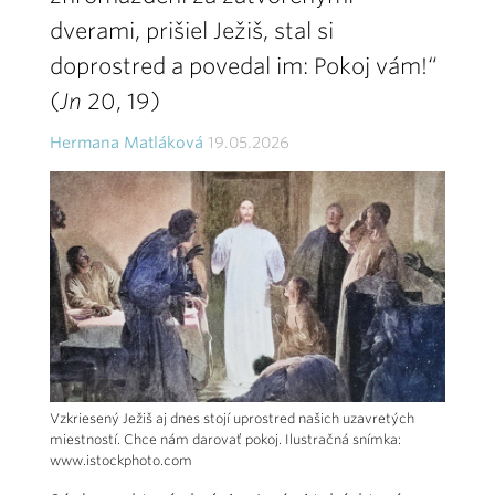
dverami, prišiel Ježiš, stal si
doprostred a povedal im: Pokoj vám!“
(
Jn
20, 19)
Hermana Matláková
19.05.2026
Vzkriesený Ježiš aj dnes stojí uprostred našich uzavretých
miestností. Chce nám darovať pokoj. Ilustračná snímka:
www.istockphoto.com