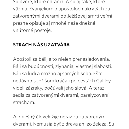
Sú dvere, ktoré chránia. A sú aj také, ktoré
väznia. Evanjelium o apoštoloch ukrytých za
zatvorenými dverami po Ježišovej smrti veľmi
presne opisuje aj mnohé naše dnešné
vnútorné postoje.
STRACH NÁS UZATVÁRA
Apoštoli sa báli, a to nielen prenasledovania.
Báli sa budúcnosti, zlyhania, vlastnej slabosti.
Báli sa ľudí a možno aj samých seba. Ešte
nedávno s Ježišom kráčali po cestách Galiley,
videli zázraky, počúvali jeho slová. A teraz
sedia za zatvorenými dverami, paralyzovaní
strachom.
Aj dnešný človek žije neraz za zatvorenými
dverami. Nemusia byť z dreva ani zo železa. Sú