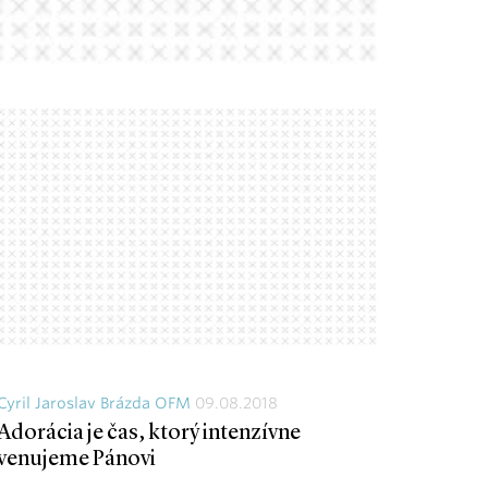
Cyril Jaroslav Brázda OFM
09.08.2018
Adorácia je čas, ktorý intenzívne
venujeme Pánovi