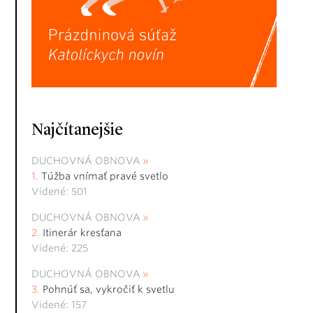
Najčítanejšie
DUCHOVNÁ OBNOVA
Túžba vnímať pravé svetlo
Videné: 501
DUCHOVNÁ OBNOVA
Itinerár kresťana
Videné: 225
DUCHOVNÁ OBNOVA
Pohnúť sa, vykročiť k svetlu
Videné: 157