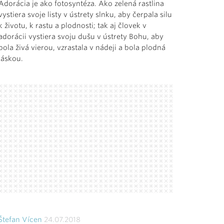
Adorácia je ako fotosyntéza. Ako zelená rastlina
vystiera svoje listy v ústrety slnku, aby čerpala silu
k životu, k rastu a plodnosti; tak aj človek v
adorácii vystiera svoju dušu v ústrety Bohu, aby
bola živá vierou, vzrastala v nádeji a bola plodná
láskou.
Štefan Vícen
24.07.2018