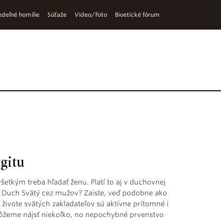
deľné homílie
Súťaže
Video/Foto
Bioetické fórum
gitu
šetkým treba hľadať ženu. Platí to aj v duchovnej
je Duch Svätý cez mužov? Zaiste, veď podobne ako
 živote svätých zakladateľov sú aktívne prítomné i
 môžeme nájsť niekoľko, no nepochybné prvenstvo