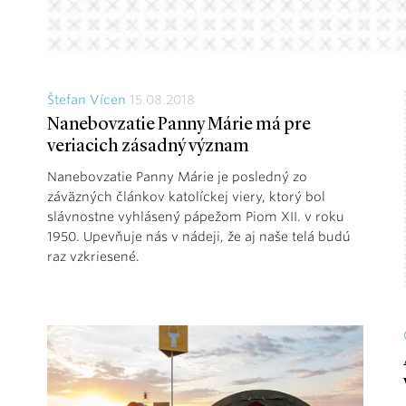
Štefan Vícen
15.08.2018
Nanebovzatie Panny Márie má pre
veriacich zásadný význam
Nanebovzatie Panny Márie je posledný zo
záväzných článkov katolíckej viery, ktorý bol
slávnostne vyhlásený pápežom Piom XII. v roku
1950. Upevňuje nás v nádeji, že aj naše telá budú
raz vzkriesené.