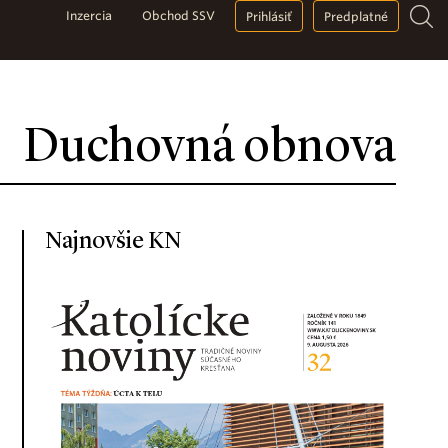
Inzercia
Obchod SSV
Prihlásiť
Predplatné
Duchovná obnova
Najnovšie KN