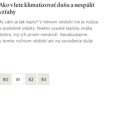
Ako v lete klimatizovať dušu a nespáliť
vzťahy
Aj vám je tak teplo? V letnom období nie je núdza
o podobné otázky. Niekto vysoké teploty znáša
dobre, iný ich priam nenávidí. Nezabúdajme
v tomto ročnom období ani na osvieženie duše.
80
81
82
83