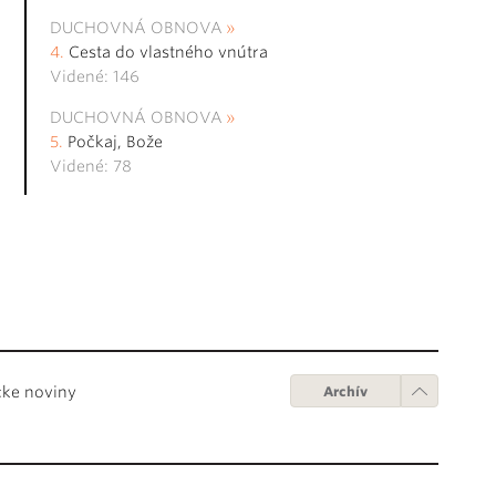
DUCHOVNÁ OBNOVA
Cesta do vlastného vnútra
Videné: 146
DUCHOVNÁ OBNOVA
Počkaj, Bože
Videné: 78
cke noviny
Archív