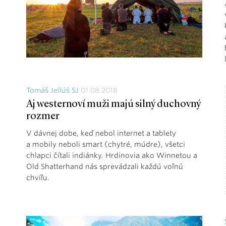
Tomáš Jellúš SJ
01.08.2018
Aj westernoví muži majú silný duchovný
rozmer
V dávnej dobe, keď nebol internet a tablety
a mobily neboli smart (chytré, múdre), všetci
chlapci čítali indiánky. Hrdinovia ako Winnetou a
Old Shatterhand nás sprevádzali každú voľnú
chvíľu.