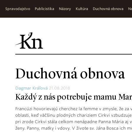
Spravodajstvo
Publicistika
Názory
Kultúra
Duchovná obnova
Ne
Duchovná obnova
Dagmar Kráľová
21.08.2018
Každý z nás potrebuje mamu Mar
Francúzi hovorievajú cherchez la femme v zmysle, že za v
oblasti, keď väčšinu plodných chariziem Cirkvi vzbudzu
pri zrode Cirkvi stála celkom nenápadne Panna Mária aj v
ženy. Panny, matky i vdovy. V živote sv. Jána Bosca ich