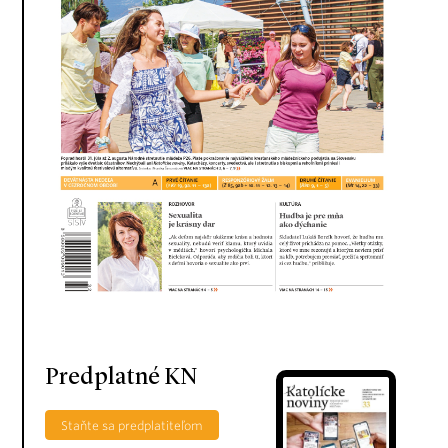
Predplatné KN
Staňte sa predplatiteľom