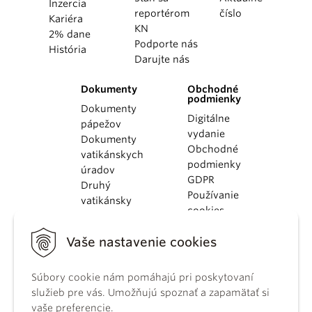
Inzercia
reportérom
číslo
Kariéra
KN
2% dane
Podporte nás
História
Darujte nás
Dokumenty
Obchodné
podmienky
Dokumenty
Digitálne
pápežov
vydanie
Dokumenty
Obchodné
vatikánskych
podmienky
úradov
GDPR
Druhý
Používanie
vatikánsky
cookies
koncil
Dokumenty
Vaše nastavenie cookies
KBS
Kódex
Súbory cookie nám pomáhajú pri poskytovaní
kánonického
služieb pre vás. Umožňujú spoznať a zapamätať si
práva
vaše preferencie.
Katechizmus