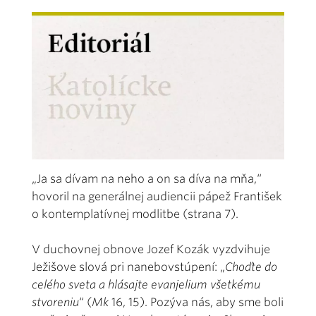
„Ja sa dívam na neho a on sa díva na mňa,“
hovoril na generálnej audiencii pápež František
o kontemplatívnej modlitbe (strana 7).
V duchovnej obnove Jozef Kozák vyzdvihuje
Ježišove slová pri nanebovstúpení: „
Choďte do
celého sveta a hlásajte evanjelium všetkému
stvoreniu
“ (
Mk
16, 15). Pozýva nás, aby sme boli