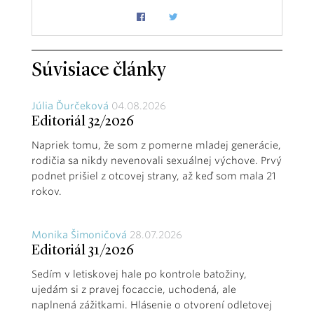
Súvisiace články
Júlia Ďurčeková
04.08.2026
Editoriál 32/2026
Napriek tomu, že som z pomerne mladej generácie,
rodičia sa nikdy nevenovali sexuálnej výchove. Prvý
podnet prišiel z otcovej strany, až keď som mala 21
rokov.
Monika Šimoničová
28.07.2026
Editoriál 31/2026
Sedím v letiskovej hale po kontrole batožiny,
ujedám si z pravej focaccie, uchodená, ale
naplnená zážitkami. Hlásenie o otvorení odletovej