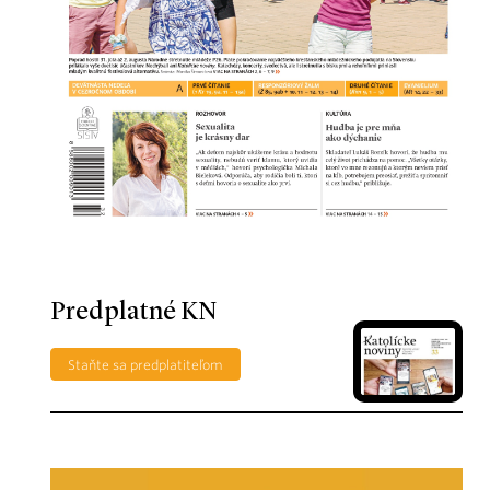
Predplatné KN
Staňte sa predplatiteľom