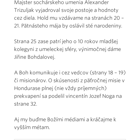
Majster sochárskeho umenia Alexander
Trizuljak vyjadroval svoje postoje a hodnoty
cez diela. Hold mu vzdávame na stranách 20 –
21. Pätnásteho mája by oslávil sté narodeniny.
Strana 25 zase patrí jeho o 10 rokov mladšej
kolegyni z umeleckej sféry, výnimočnej dáme
Jiřine Bohdalovej.
A Boh komunikuje i cez vedcov (strany 18 – 19)
či misionárov. O skúsenosti z päťročnej misie v
Hondurase plnej (nie vždy príjemných)
prekvapení sa podelil vincentín Jozef Noga na
strane 32.
Aj my buďme Božími médiami a kráčajme k
vyšším métam.