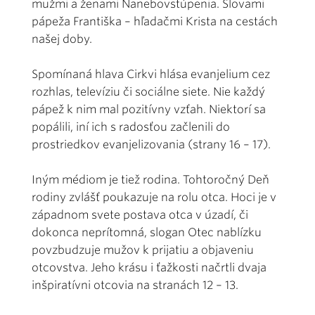
mužmi a ženami Nanebovstúpenia. Slovami
pápeža Františka – hľadačmi Krista na cestách
našej doby.
Spomínaná hlava Cirkvi hlása evanjelium cez
rozhlas, televíziu či sociálne siete. Nie každý
pápež k nim mal pozitívny vzťah. Niektorí sa
popálili, iní ich s radosťou začlenili do
prostriedkov evanjelizovania (strany 16 – 17).
Iným médiom je tiež rodina. Tohtoročný Deň
rodiny zvlášť poukazuje na rolu otca. Hoci je v
západnom svete postava otca v úzadí, či
dokonca neprítomná, slogan Otec nablízku
povzbudzuje mužov k prijatiu a objaveniu
otcovstva. Jeho krásu i ťažkosti načrtli dvaja
inšpiratívni otcovia na stranách 12 – 13.