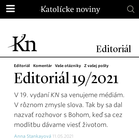
Editoriál
Editoriál
Komentár
Vaše otázniky
Z vašej pošty
Editoriál 19/2021
V 19. vydaní
KN
sa venujeme médiám.
V rôznom zmysle slova. Tak by sa dal
nazvať rozhovor s Bohom, keď sa cez
modlitbu dávame viesť životom.
Anna Stankayová
11.05.2021