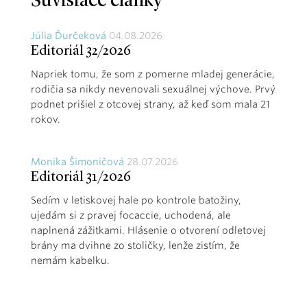
Súvisiace články
Júlia Ďurčeková
04.08.2026
Editoriál 32/2026
Napriek tomu, že som z pomerne mladej generácie,
rodičia sa nikdy nevenovali sexuálnej výchove. Prvý
podnet prišiel z otcovej strany, až keď som mala 21
rokov.
Monika Šimoničová
28.07.2026
Editoriál 31/2026
Sedím v letiskovej hale po kontrole batožiny,
ujedám si z pravej focaccie, uchodená, ale
naplnená zážitkami. Hlásenie o otvorení odletovej
brány ma dvihne zo stoličky, lenže zistím, že
nemám kabelku.