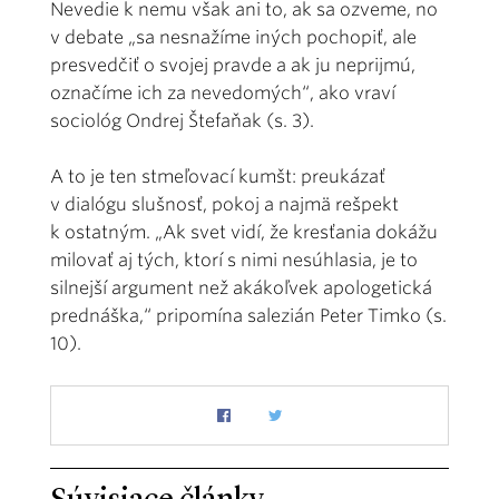
Nevedie k nemu však ani to, ak sa ozveme, no
v debate „sa nesnažíme iných pochopiť, ale
presvedčiť o svojej pravde a ak ju neprijmú,
označíme ich za nevedomých“, ako vraví
sociológ Ondrej Štefaňak (s. 3).
A to je ten stmeľovací kumšt: preukázať
v dialógu slušnosť, pokoj a najmä rešpekt
k ostatným. „Ak svet vidí, že kresťania dokážu
milovať aj tých, ktorí s nimi nesúhlasia, je to
silnejší argument než akákoľvek apologetická
prednáška,“ pripomína salezián Peter Timko (s.
10).