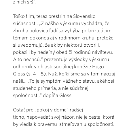
z nich srší.
Toľko film, teraz prestrih na Slovensko
súčasnosti. „Z nášho výskumu vychádza, že
zhruba polovica ľudí sa vyhýba polarizujúcim
témam dokonca aj v rodinnom kruhu, pretože
si uvedomujú, že ak by niektorú otvorili,
pokazili by nedeľný obed či rodinnú návštevu.
A to nechcú,“ prezentuje výsledky výskumu
odborník v oblasti sociálnej kohézie Hugo
Gloss (s. 4 – 5). Nuž, koľkí sme sa v tom naozaj
našli... „To je symptóm vážneho stavu, akéhosi
studeného prímeria, a nie súdržnej
spoločnosti,“ dopĺňa Gloss.
Ostať pre „pokoj v dome“ radšej
ticho, nepovedať svoj názor, nie je cesta, ktorá
by viedla k pravému stmeľovaniu spoločnosti.