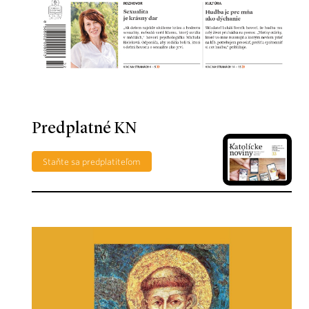
Predplatné KN
Staňte sa predplatiteľom