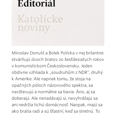
Miroslav Donutil a Bolek Polívka v nej brilantne
stvárňujú dvoch bratov zo šesťdesiatych rokov
v komunistickom Československu. Jeden
obdivne vzhliada k „soudruhům z NDR“, druhý
k Amerike. Ale napriek tomu, že stoja na
opačných póloch názorového spektra, sa
navštevujú a normálne sa bavia. Áno, aj sa
doberajú. Ale nenadávajú si, nevyhrážajú sa
ani nedržia tichú domácnosť. Naopak, majú sa
ako bratia radi a sú šťastní, keď sa stretnú. To