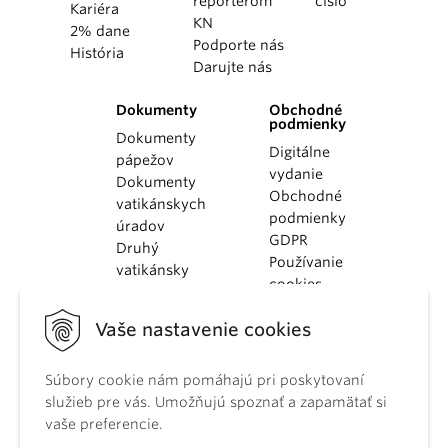
reportérom
číslo
Kariéra
KN
2% dane
Podporte nás
História
Darujte nás
Dokumenty
Obchodné
podmienky
Dokumenty
Digitálne
pápežov
vydanie
Dokumenty
Obchodné
vatikánskych
podmienky
úradov
GDPR
Druhý
Používanie
vatikánsky
cookies
koncil
Dokumenty
Vaše nastavenie cookies
KBS
Kódex
Súbory cookie nám pomáhajú pri poskytovaní
kánonického
služieb pre vás. Umožňujú spoznať a zapamätať si
práva
vaše preferencie.
Katechizmus
Katolíckej