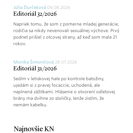
Júlia Ďurčeková
04.08.2026
Editoriál 32/2026
Napriek tomu, že som z pomerne mladej generácie,
rodičia sa nikdy nevenovali sexuálnej výchove. Prvý
podnet prišiel z otcovej strany, až keď som mala 21
rokov.
Monika Šimoničová
28.07.2026
Editoriál 31/2026
Sedím v letiskovej hale po kontrole batožiny,
ujedám si z pravej focaccie, uchodená, ale
naplnená zážitkami. Hlásenie o otvorení odletovej
brány ma dvihne zo stoličky, lenže zistím, že
nemám kabelku.
Najnovšie KN