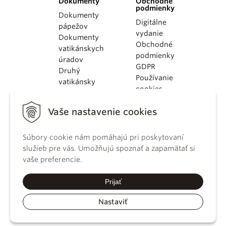
Dokumenty
Obchodné
podmienky
Dokumenty
Digitálne
pápežov
vydanie
Dokumenty
Obchodné
vatikánskych
podmienky
úradov
GDPR
Druhý
Používanie
vatikánsky
cookies
koncil
Dokumenty
Vaše nastavenie cookies
KBS
Kódex
Súbory cookie nám pomáhajú pri poskytovaní
kánonického
služieb pre vás. Umožňujú spoznať a zapamätať si
práva
vaše preferencie.
Katechizmus
Katolíckej
Prijať
cirkvi
Nastaviť