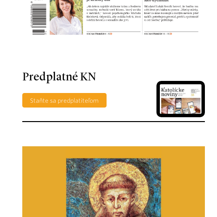
Predplatné KN
Staňte sa predplatiteľom