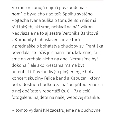
Vo mne rezonujú najmä povzbudenia z
homílie bývalého riaditeľa Spolku svätého
Vojtecha Ivana Šulíka o tom, že Boh nás má
rád takých, akí sme, nehľadí na náš výkon.
Nadviazala na to aj sestra Veronika Barátová
z Komunity blahoslavenstiev, ktorá
v prednáške o bohatstve chudoby sv. Františka
povedala, že Ježiš je s nami tam, kde sme, či
sme na vrchole alebo na dne. Nemusíme byť
dokonalí, ale ako kresťania máme byť
autentickí. Povzbudivý a plný energie bol aj
koncert skupiny Felice band a Kapucíni, ktorý
bol radostnou bodkou za našou púťou. Viac sa
o nej dočítate v reportáži (s. 6 – 7) a celú
fotogalériu nájdete na našej webovej stránke.
V tomto vydaní KN zaostrujeme na duchovné