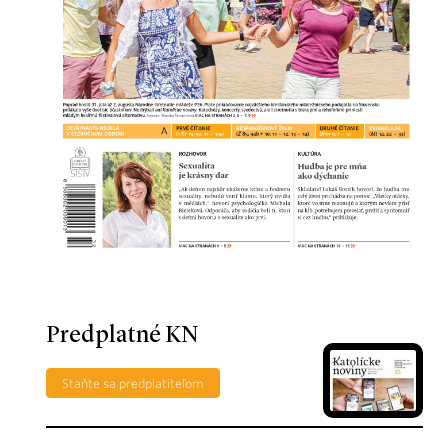
Predplatné KN
Staňte sa predplatiteľom