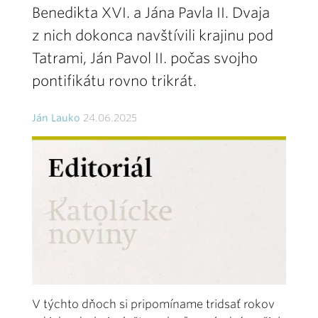
Benedikta XVI. a Jána Pavla II. Dvaja
z nich dokonca navštívili krajinu pod
Tatrami, Ján Pavol II. počas svojho
pontifikátu rovno trikrát.
Ján Lauko
24.06.2025
V týchto dňoch si pripomíname tridsať rokov