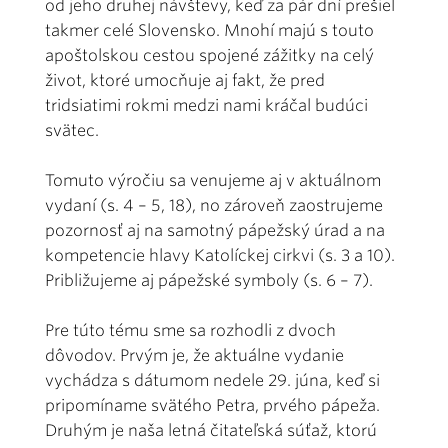
od jeho druhej návštevy, keď za pár dní prešiel
takmer celé Slovensko. Mnohí majú s touto
apoštolskou cestou spojené zážitky na celý
život, ktoré umocňuje aj fakt, že pred
tridsiatimi rokmi medzi nami kráčal budúci
svätec.
Tomuto výročiu sa venujeme aj v aktuálnom
vydaní (s. 4 – 5, 18), no zároveň zaostrujeme
pozornosť aj na samotný pápežský úrad a na
kompetencie hlavy Katolíckej cirkvi (s. 3 a 10).
Približujeme aj pápežské symboly (s. 6 – 7).
Pre túto tému sme sa rozhodli z dvoch
dôvodov. Prvým je, že aktuálne vydanie
vychádza s dátumom nedele 29. júna, keď si
pripomíname svätého Petra, prvého pápeža.
Druhým je naša letná čitateľská súťaž, ktorú