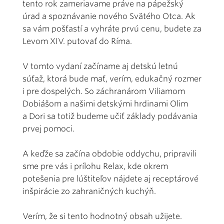
tento rok zameriavame práve na pápežský
úrad a spoznávanie nového Svätého Otca. Ak
sa vám pošťastí a vyhráte prvú cenu, budete za
Levom XIV. putovať do Ríma.
V tomto vydaní začíname aj detskú letnú
súťaž, ktorá bude mať, verím, edukačný rozmer
i pre dospelých. So záchranárom Viliamom
Dobiášom a našimi detskými hrdinami Olim
a Dori sa totiž budeme učiť základy podávania
prvej pomoci.
A keďže sa začína obdobie oddychu, pripravili
sme pre vás i prílohu Relax, kde okrem
potešenia pre lúštiteľov nájdete aj receptárové
inšpirácie zo zahraničných kuchýň.
Verím, že si tento hodnotný obsah užijete.