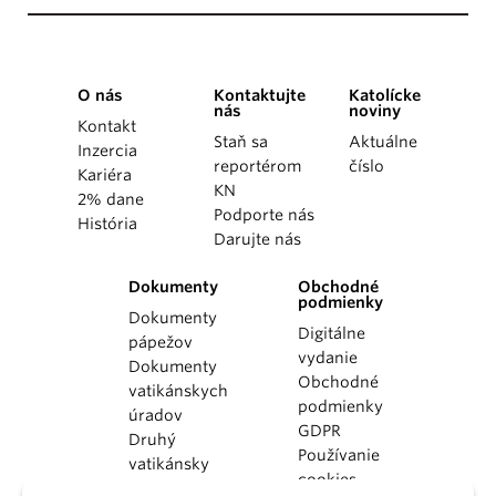
O nás
Kontaktujte
Katolícke
nás
noviny
Kontakt
Staň sa
Aktuálne
Inzercia
reportérom
číslo
Kariéra
KN
2% dane
Podporte nás
História
Darujte nás
Dokumenty
Obchodné
podmienky
Dokumenty
Digitálne
pápežov
vydanie
Dokumenty
Obchodné
vatikánskych
podmienky
úradov
GDPR
Druhý
Používanie
vatikánsky
cookies
koncil