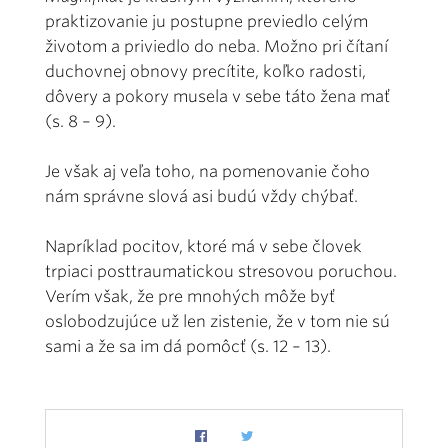
praktizovanie ju postupne previedlo celým
životom a priviedlo do neba. Možno pri čítaní
duchovnej obnovy precítite, koľko radosti,
dôvery a pokory musela v sebe táto žena mať
(s. 8 – 9).
Je však aj veľa toho, na pomenovanie čoho
nám správne slová asi budú vždy chýbať.
Napríklad pocitov, ktoré má v sebe človek
trpiaci posttraumatickou stresovou poruchou.
Verím však, že pre mnohých môže byť
oslobodzujúce už len zistenie, že v tom nie sú
sami a že sa im dá pomôcť (s. 12 – 13).