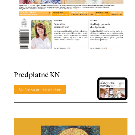
Predplatné KN
Staňte sa predplatiteľom