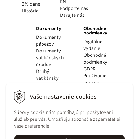
KN
2% dane
Podporte nás
História
Darujte nás
Dokumenty
Obchodné
podmienky
Dokumenty
Digitálne
pápežov
vydanie
Dokumenty
Obchodné
vatikánskych
podmienky
úradov
GDPR
Druhý
Používanie
vatikánsky
cookies
koncil
Dokumenty
Vaše nastavenie cookies
KBS
Kódex
Súbory cookie nám pomáhajú pri poskytovaní
kánonického
služieb pre vás. Umožňujú spoznať a zapamätať si
práva
vaše preferencie.
Katechizmus
Katolíckej