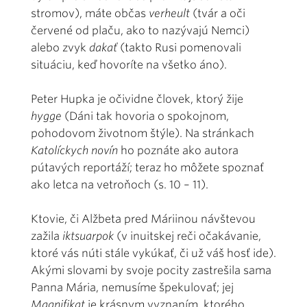
stromov), máte občas
verheult
(tvár a oči
červené od plaču, ako to nazývajú Nemci)
alebo zvyk
dakať
(takto Rusi pomenovali
situáciu, keď hovoríte na všetko áno).
Peter Hupka je očividne človek, ktorý žije
hygge
(Dáni tak hovoria o spokojnom,
pohodovom životnom štýle). Na stránkach
Katolíckych novín
ho poznáte ako autora
pútavých reportáží; teraz ho môžete spoznať
ako letca na vetroňoch (s. 10 – 11).
Ktovie, či Alžbeta pred Máriinou návštevou
zažila
iktsuarpok
(v inuitskej reči očakávanie,
ktoré vás núti stále vykúkať, či už váš hosť ide).
Akými slovami by svoje pocity zastrešila sama
Panna Mária, nemusíme špekulovať; jej
Magnifikat
je krásnym vyznaním, ktorého