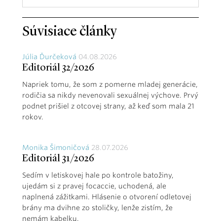
Súvisiace články
Júlia Ďurčeková
04.08.2026
Editoriál 32/2026
Napriek tomu, že som z pomerne mladej generácie,
rodičia sa nikdy nevenovali sexuálnej výchove. Prvý
podnet prišiel z otcovej strany, až keď som mala 21
rokov.
Monika Šimoničová
28.07.2026
Editoriál 31/2026
Sedím v letiskovej hale po kontrole batožiny,
ujedám si z pravej focaccie, uchodená, ale
naplnená zážitkami. Hlásenie o otvorení odletovej
brány ma dvihne zo stoličky, lenže zistím, že
nemám kabelku.