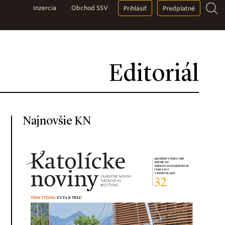
Inzercia
Obchod SSV
Prihlásiť
Predplatné
Editoriál
Najnovšie KN