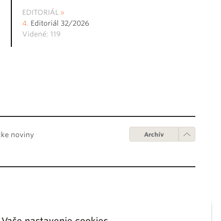
EDITORIÁL
Editoriál 32/2026
Videné: 119
cke noviny
Archív
Obchodné podmienky
ápežov
Digitálne vydanie
Vaše nastavenie cookies