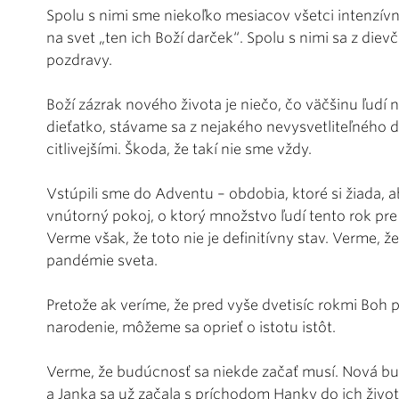
Spolu s nimi sme niekoľko mesiacov všetci intenzívn
na svet „ten ich Boží darček“. Spolu s nimi sa z die
pozdravy.
Boží zázrak nového života je niečo, čo väčšinu ľudí
dieťatko, stávame sa z nejakého nevysvetliteľného d
citlivejšími. Škoda, že takí nie sme vždy.
Vstúpili sme do Adventu – obdobia, ktoré si žiada, ab
vnútorný pokoj, o ktorý množstvo ľudí tento rok pre 
Verme však, že toto nie je definitívny stav. Verme, ž
pandémie sveta.
Pretože ak veríme, že pred vyše dvetisíc rokmi Boh p
narodenie, môžeme sa oprieť o istotu istôt.
Verme, že budúcnosť sa niekde začať musí. Nová b
a Janka sa už začala s príchodom Hanky do ich život