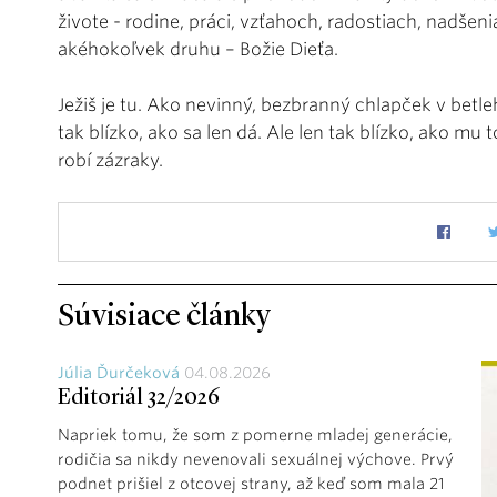
živote - rodine, práci, vzťahoch, radostiach, nadšen
akéhokoľvek druhu – Božie Dieťa.
Ježiš je tu. Ako nevinný, bezbranný chlapček v bet
tak blízko, ako sa len dá. Ale len tak blízko, ako mu
robí zázraky.
Súvisiace články
Júlia Ďurčeková
04.08.2026
Editoriál 32/2026
Napriek tomu, že som z pomerne mladej generácie,
rodičia sa nikdy nevenovali sexuálnej výchove. Prvý
podnet prišiel z otcovej strany, až keď som mala 21