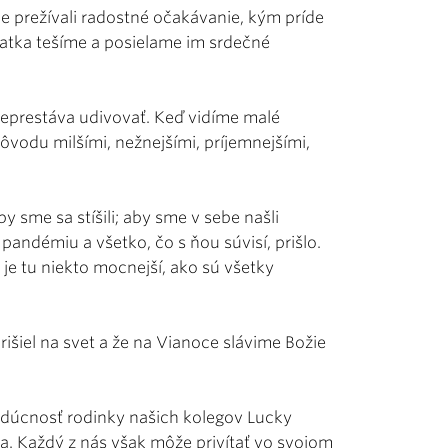
e prežívali radostné očakávanie, kým príde
včatka tešíme a posielame im srdečné
 neprestáva udivovať. Keď vidíme malé
ôvodu milšími, nežnejšími, príjemnejšími,
y sme sa stíšili; aby sme v sebe našli
pandémiu a všetko, čo s ňou súvisí, prišlo.
e je tu niekto mocnejší, ako sú všetky
rišiel na svet a že na Vianoce slávime Božie
udúcnosť rodinky našich kolegov Lucky
a. Každý z nás však môže privítať vo svojom