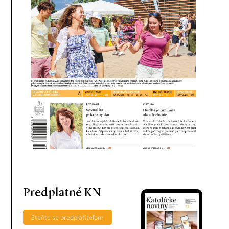
Predplatné KN
Staňte sa predplatiteľom