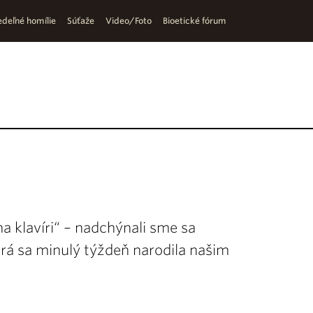
deľné homílie
Súťaže
Video/Foto
Bioetické fórum
a klavíri“ – nadchýnali sme sa
orá sa minulý týždeň narodila našim