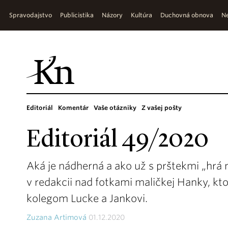
Spravodajstvo
Publicistika
Názory
Kultúra
Duchovná obnova
Ne
Editoriál
Komentár
Vaše otázniky
Z vašej pošty
Editoriál 49/2020
Aká je nádherná a ako už s prštekmi „hrá n
v redakcii nad fotkami maličkej Hanky, kt
kolegom Lucke a Jankovi.
Zuzana Artimová
01.12.2020