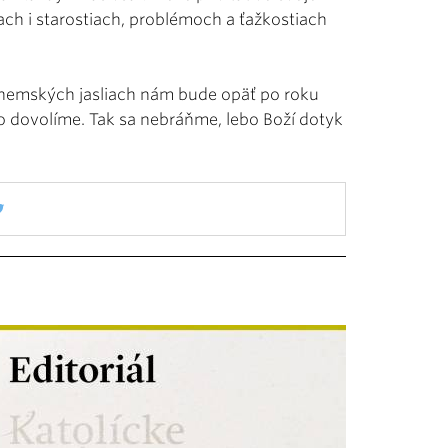
iach i starostiach, problémoch a ťažkostiach
lehemských jasliach nám bude opäť po roku
 to dovolíme. Tak sa nebráňme, lebo Boží dotyk