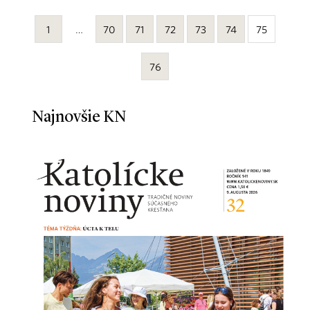
1
…
70
71
72
73
74
75
76
Najnovšie KN