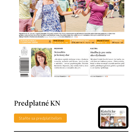
Predplatné KN
Staňte sa predplatiteľom