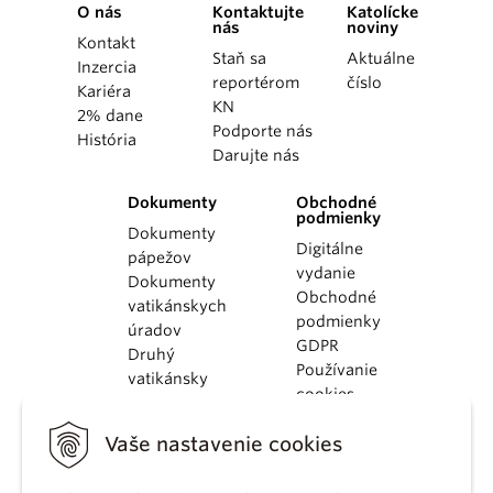
O nás
Kontaktujte
Katolícke
nás
noviny
Kontakt
Staň sa
Aktuálne
Inzercia
reportérom
číslo
Kariéra
KN
2% dane
Podporte nás
História
Darujte nás
Dokumenty
Obchodné
podmienky
Dokumenty
Digitálne
pápežov
vydanie
Dokumenty
Obchodné
vatikánskych
podmienky
úradov
GDPR
Druhý
Používanie
vatikánsky
cookies
koncil
Dokumenty
Vaše nastavenie cookies
KBS
Kódex