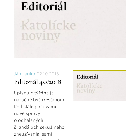
Ján Lauko
02.10.2018
Editoriál 40/2018
Uplynulé týždne je
náročné byť kresťanom.
Keď stále počúvame
nové správy
o odhalených
škandáloch sexuálneho
zneužívania, sami