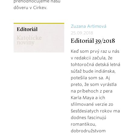
prehodnocujeme našu
dôveru v Cirkev.
Zuzana Artimová
25.09.2018
Editoriál 39/2018
Keď som prvý raz u nás
v redakcii začula, že
tohtoročná detská letná
súťaž bude indiánska,
potešila som sa. Aj
preto, že som vyrástla
na príbehoch z pera
Karla Maya a ich
sfilmované verzie zo
šesťdesiatych rokov ma
dodnes fascinujú
romantikou,
dobrodružstvom