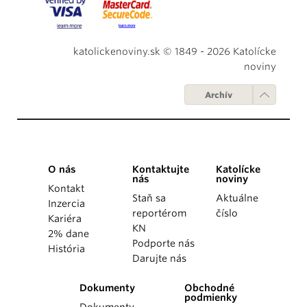
katolickenoviny.sk © 1849 - 2026 Katolícke
noviny
Archív
O nás
Kontaktujte
Katolícke
nás
noviny
Kontakt
Staň sa
Aktuálne
Inzercia
reportérom
číslo
Kariéra
KN
2% dane
Podporte nás
História
Darujte nás
Dokumenty
Obchodné
podmienky