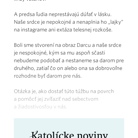
A predsa ľudia neprestávajú dúfať v lásku.
Naše srdce je nepokojné a nenaplnia ho „lajky“
na instagrame ani extáza telesnej rozkoše.
Boli sme stvorení na obraz Darcu a naše srdce
je nespokojné, kým sa mu aspoň sčasti
nebudeme podobať a nestaneme sa darom pre
druhého, zatiaľ čo on alebo ona sa dobrovoľne
rozhodne byť darom pre nás.
Otázka je, ako dostať túto túžbu na povrch
a pomôcť jej zvíťaziť nad sebectvom
a žiadostivosťou v nás.