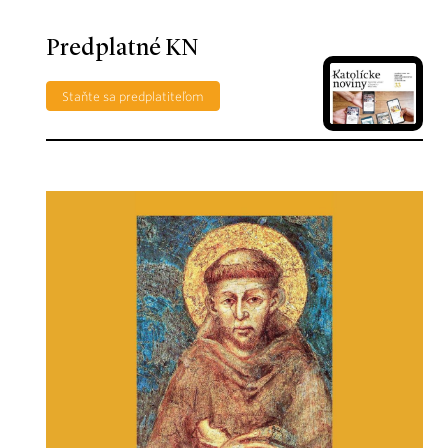
Predplatné KN
Staňte sa predplatiteľom