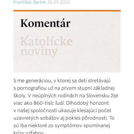
František Bartek
26.05.2026
S me generáciou, v ktorej sa deti stretávajú
s pornografiou už na prvom stupni základnej
školy. V neúplných rodinách na Slovensku žije
viac ako 860-tisíc ľudí. Dlhodobý horizont
v našej spoločnosti ukazuje klesajúci počet
uzavretých sobášov aj pokles pôrodnosti. To
sú iba niektoré zo symptómov spomínanej
krízy vzťahov.