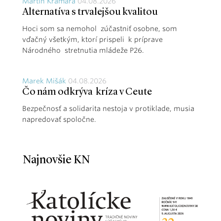
Martin Kramara
04.08.2026
Alternatíva s trvalejšou kvalitou
Hoci som sa nemohol zúčastniť osobne, som
vďačný všetkým, ktorí prispeli k príprave
Národného stretnutia mládeže P26.
Marek Mišák
04.08.2026
Čo nám odkrýva kríza v Ceute
Bezpečnosť a solidarita nestoja v protiklade, musia
napredovať spoločne.
Najnovšie KN