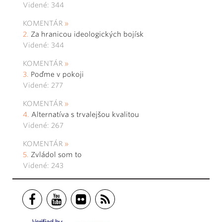
Videné: 344
KOMENTÁR
Za hranicou ideologických bojísk
Videné: 344
KOMENTÁR
Poďme v pokoji
Videné: 277
KOMENTÁR
Alternatíva s trvalejšou kvalitou
Videné: 267
KOMENTÁR
Zvládol som to
Videné: 243