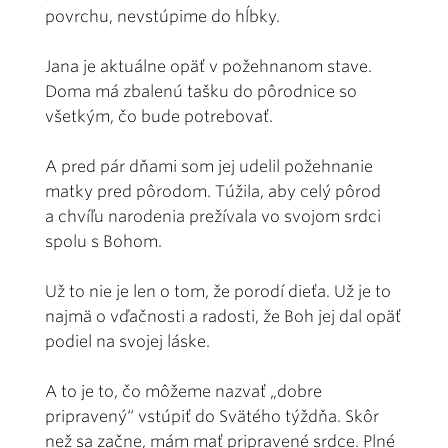
povrchu, nevstúpime do hĺbky.
Jana je aktuálne opäť v požehnanom stave.
Doma má zbalenú tašku do pôrodnice so
všetkým, čo bude potrebovať.
A pred pár dňami som jej udelil požehnanie
matky pred pôrodom. Túžila, aby celý pôrod
a chvíľu narodenia prežívala vo svojom srdci
spolu s Bohom.
Už to nie je len o tom, že porodí dieťa. Už je to
najmä o vďačnosti a radosti, že Boh jej dal opäť
podiel na svojej láske.
A to je to, čo môžeme nazvať „dobre
pripravený“ vstúpiť do Svätého týždňa. Skôr
než sa začne, mám mať pripravené srdce. Plné