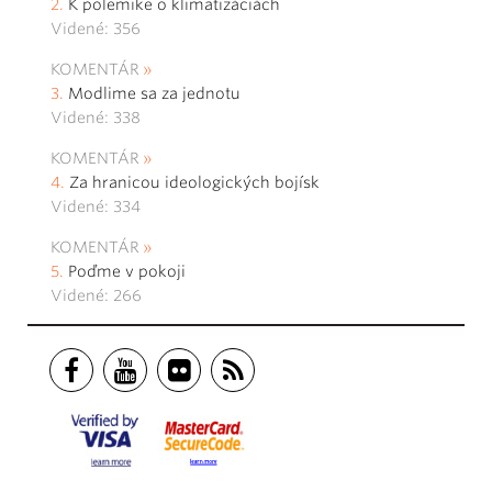
K polemike o klimatizáciách
Videné: 356
KOMENTÁR
Modlime sa za jednotu
Videné: 338
KOMENTÁR
Za hranicou ideologických bojísk
Videné: 334
KOMENTÁR
Poďme v pokoji
Videné: 266