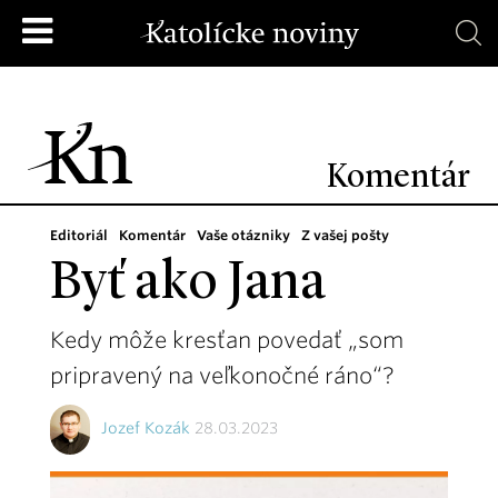
Komentár
Editoriál
Komentár
Vaše otázniky
Z vašej pošty
Byť ako Jana
Kedy môže kresťan povedať „som
pripravený na veľkonočné ráno“?
Jozef Kozák
28.03.2023