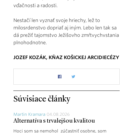
vďačnosti a radosti.
Nestačí len vyznať svoje hriechy, lež to
milosrdenstvo dopriať aj iným. Lebo len tak sa
dá prežiť tajomstvo Ježišovho zmŕtvychvstania
plnohodnotne.
JOZEF KOZÁK, KŇAZ KOŠICKEJ ARCIDIECÉZY
Súvisiace články
Martin Kramara
04.08.2026
Alternatíva s trvalejšou kvalitou
Hoci som sa nemohol zúčastniť osobne, som