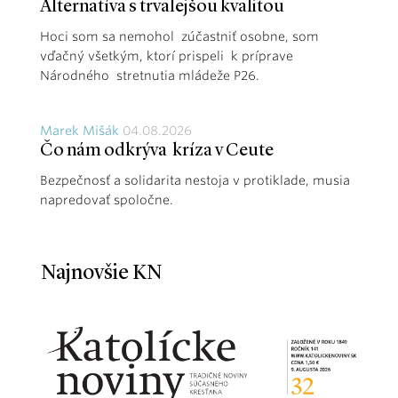
Alternatíva s trvalejšou kvalitou
Hoci som sa nemohol zúčastniť osobne, som
vďačný všetkým, ktorí prispeli k príprave
Národného stretnutia mládeže P26.
Marek Mišák
04.08.2026
Čo nám odkrýva kríza v Ceute
Bezpečnosť a solidarita nestoja v protiklade, musia
napredovať spoločne.
Najnovšie KN