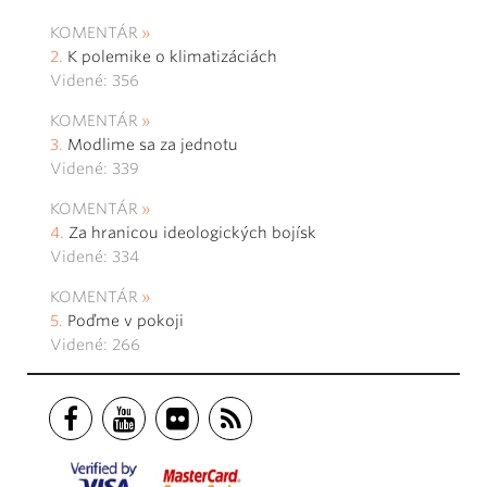
KOMENTÁR
K polemike o klimatizáciách
Videné: 356
KOMENTÁR
Modlime sa za jednotu
Videné: 339
KOMENTÁR
Za hranicou ideologických bojísk
Videné: 334
KOMENTÁR
Poďme v pokoji
Videné: 266