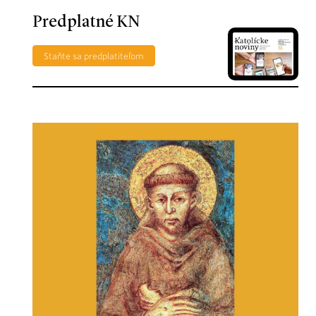
Predplatné KN
Staňte sa predplatiteľom