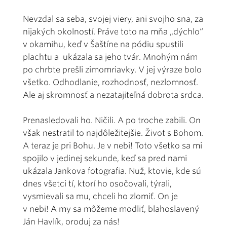
Nevzdal sa seba, svojej viery, ani svojho sna, za
nijakých okolností. Práve toto na mňa „dýchlo“
v okamihu, keď v Šaštíne na pódiu spustili
plachtu a ukázala sa jeho tvár. Mnohým nám
po chrbte prešli zimomriavky. V jej výraze bolo
všetko. Odhodlanie, rozhodnosť, nezlomnosť.
Ale aj skromnosť a nezatajiteľná dobrota srdca.
Prenasledovali ho. Ničili. A po troche zabili. On
však nestratil to najdôležitejšie. Život s Bohom.
A teraz je pri Bohu. Je v nebi! Toto všetko sa mi
spojilo v jedinej sekunde, keď sa pred nami
ukázala Jankova fotografia. Nuž, ktovie, kde sú
dnes všetci tí, ktorí ho osočovali, týrali,
vysmievali sa mu, chceli ho zlomiť. On je
v nebi! A my sa môžeme modliť, blahoslavený
Ján Havlík, oroduj za nás!