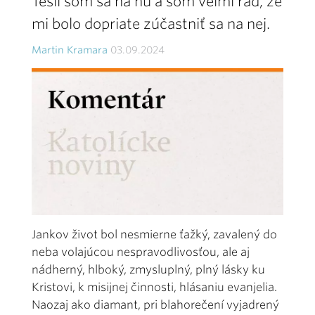
Tešil som sa na ňu a som veľmi rád, že
mi bolo dopriate zúčastniť sa na nej.
Martin Kramara
03.09.2024
Jankov život bol nesmierne ťažký, zavalený do
neba volajúcou nespravodlivosťou, ale aj
nádherný, hlboký, zmysluplný, plný lásky ku
Kristovi, k misijnej činnosti, hlásaniu evanjelia.
Naozaj ako diamant, pri blahorečení vyjadrený