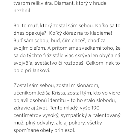
tvarom relikviára. Diamant, ktorý v hrude
nezhnil.
Bol to muž, ktorý zostal sám sebou. Koľko sa to
dnes opakuje?! Koľký dôraz na to kladieme!
Buď sám sebou; buď, čím chceš, choď za
svojím cieľom. A pritom sme svedkami toho, že
sa do týchto fráz stále viac skrýva len obyčajná
svojvôľa, svetáctvo či roztopaš. Celkom inak to
bolo pri Jankovi.
Zostal sám sebou, zostal misionárom,
učeníkom Ježiša Krista, zostal tým, kto vo viere
objavil osobnú identitu – to ho stálo slobodu,
zdravie aj život. Tento mladý, vyše 190
centimetrov vysoký, sympatický a talentovaný
muž, plný odvahy, ale aj pokory, všetky
spomínané obety priniesol.