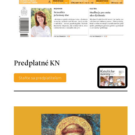
Predplatné KN
Staňte sa predplatiteľom