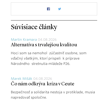
Súvisiace články
Martin Kramara
04.08.2026
Alternatíva s trvalejšou kvalitou
Hoci som sa nemohol zúčastniť osobne, som
vďačný všetkým, ktorí prispeli k príprave
Národného stretnutia mládeže P26.
Marek Mišák
04.08.2026
Čo nám odkrýva kríza v Ceute
Bezpečnosť a solidarita nestoja v protiklade, musia
napredovať spoločne.