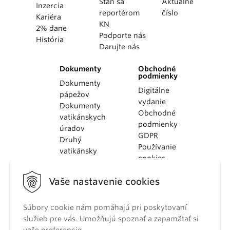
Staň sa
Aktuálne
Inzercia
reportérom
číslo
Kariéra
KN
2% dane
Podporte nás
História
Darujte nás
Dokumenty
Obchodné
podmienky
Dokumenty
Digitálne
pápežov
vydanie
Dokumenty
Obchodné
vatikánskych
podmienky
úradov
GDPR
Druhý
Používanie
vatikánsky
cookies
koncil
Dokumenty
Vaše nastavenie cookies
KBS
Kódex
Súbory cookie nám pomáhajú pri poskytovaní
kánonického
služieb pre vás. Umožňujú spoznať a zapamätať si
práva