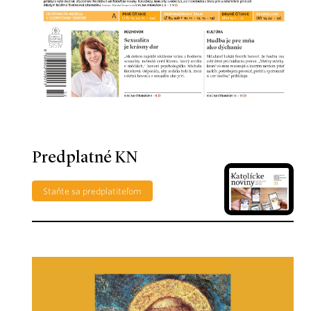
Predplatné KN
Staňte sa predplatiteľom