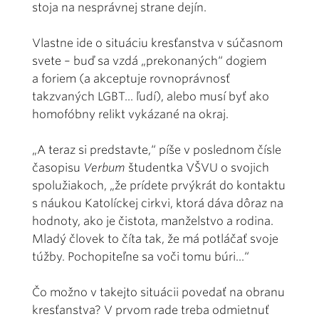
stoja na nesprávnej strane dejín.
Vlastne ide o situáciu kresťanstva v súčasnom
svete – buď sa vzdá „prekonaných“ dogiem
a foriem (a akceptuje rovnoprávnosť
takzvaných LGBT... ľudí), alebo musí byť ako
homofóbny relikt vykázané na okraj.
„A teraz si predstavte,“ píše v poslednom čísle
časopisu
Verbum
študentka VŠVU o svojich
spolužiakoch, „že prídete prvýkrát do kontaktu
s náukou Katolíckej cirkvi, ktorá dáva dôraz na
hodnoty, ako je čistota, manželstvo a rodina.
Mladý človek to číta tak, že má potláčať svoje
túžby. Pochopiteľne sa voči tomu búri...“
Čo možno v takejto situácii povedať na obranu
kresťanstva? V prvom rade treba odmietnuť