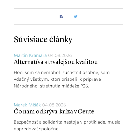
Súvisiace články
Martin Kramara
04.08.2026
Alternatíva s trvalejšou kvalitou
Hoci som sa nemohol zúčastniť osobne, som
vďačný všetkým, ktorí prispeli k príprave
Národného stretnutia mládeže P26.
Marek Mišák
04.08.2026
Čo nám odkrýva kríza v Ceute
Bezpečnosť a solidarita nestoja v protiklade, musia
napredovať spoločne.