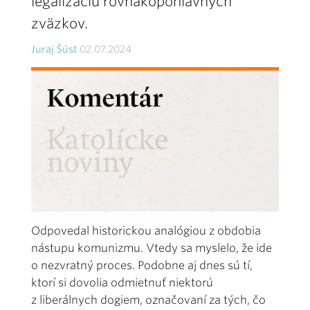
legalizáciu rovnakopohlavných
zväzkov.
Juraj Šúst
02.07.2024
Odpovedal historickou analógiou z obdobia
nástupu komunizmu. Vtedy sa myslelo, že ide
o nezvratný proces. Podobne aj dnes sú tí,
ktorí si dovolia odmietnuť niektorú
z liberálnych dogiem, označovaní za tých, čo