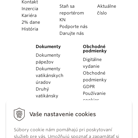
Kontakt
Staň sa
Aktuálne
Inzercia
reportérom
číslo
Kariéra
KN
2% dane
Podporte nás
História
Darujte nás
Dokumenty
Obchodné
podmienky
Dokumenty
Digitálne
pápežov
vydanie
Dokumenty
Obchodné
vatikánskych
podmienky
úradov
GDPR
Druhý
Používanie
vatikánsky
cookies
koncil
Dokumenty
Vaše nastavenie cookies
KBS
Kódex
Súbory cookie nám pomáhajú pri poskytovaní
kánonického
služieb pre vás. Umožňujú spoznať a zapamätať si
práva