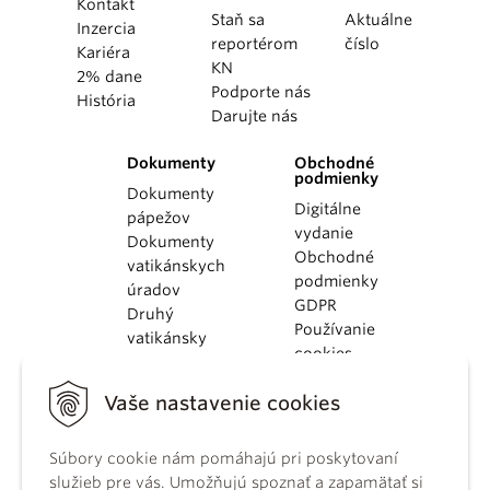
Kontakt
Staň sa
Aktuálne
Inzercia
reportérom
číslo
Kariéra
KN
2% dane
Podporte nás
História
Darujte nás
Dokumenty
Obchodné
podmienky
Dokumenty
Digitálne
pápežov
vydanie
Dokumenty
Obchodné
vatikánskych
podmienky
úradov
GDPR
Druhý
Používanie
vatikánsky
cookies
koncil
Dokumenty
Vaše nastavenie cookies
KBS
Kódex
Súbory cookie nám pomáhajú pri poskytovaní
kánonického
služieb pre vás. Umožňujú spoznať a zapamätať si
práva