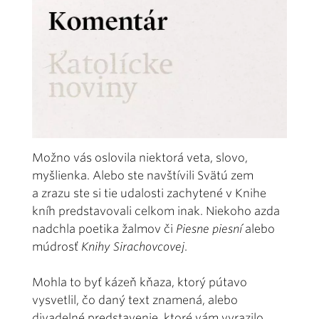
Možno vás oslovila niektorá veta, slovo,
myšlienka. Alebo ste navštívili Svätú zem
a zrazu ste si tie udalosti zachytené v Knihe
kníh predstavovali celkom inak. Niekoho azda
nadchla poetika žalmov či
Piesne piesní
alebo
múdrosť
Knihy Sirachovcovej
.
Mohla to byť kázeň kňaza, ktorý pútavo
vysvetlil, čo daný text znamená, alebo
divadelné predstavenie, ktoré vám vyrazilo