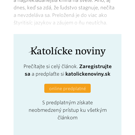
a najprekladanejšia kniha na svete. Áno, aj
dnes, keď sa zdá, že ľudstvo stagnuje, nečíta
a nevzdeláva sa. Preložená je do viac ako
štyritisíc jazykov a záujem o ňu neutícha.
Prečítajte si celý článok.
Zaregistrujte
sa
a predplaťte si
katolickenoviny.sk
online predplatné
S predplatným získate
neobmedzený prístup ku všetkým
článkom