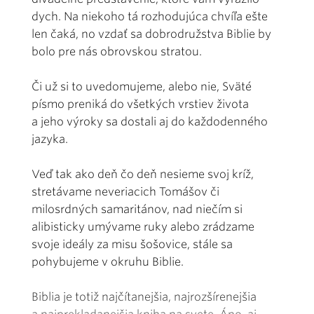
dych. Na niekoho tá rozhodujúca chvíľa ešte
len čaká, no vzdať sa dobrodružstva Biblie by
bolo pre nás obrovskou stratou.
Či už si to uvedomujeme, alebo nie, Sväté
písmo preniká do všetkých vrstiev života
a jeho výroky sa dostali aj do každodenného
jazyka.
Veď tak ako deň čo deň nesieme svoj kríž,
stretávame neveriacich Tomášov či
milosrdných samaritánov, nad niečím si
alibisticky umývame ruky alebo zrádzame
svoje ideály za misu šošovice, stále sa
pohybujeme v okruhu Biblie.
Biblia je totiž najčítanejšia, najrozšírenejšia