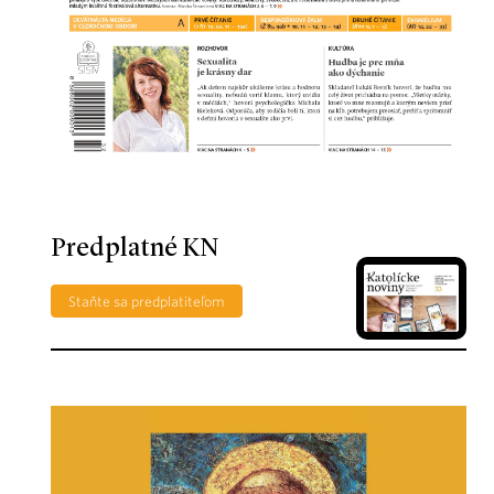
Predplatné KN
Staňte sa predplatiteľom