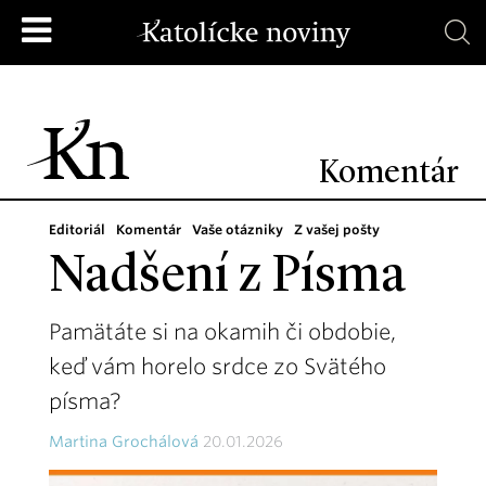
Komentár
Editoriál
Komentár
Vaše otázniky
Z vašej pošty
Nadšení z Písma
Pamätáte si na okamih či obdobie,
keď vám horelo srdce zo Svätého
písma?
Martina Grochálová
20.01.2026