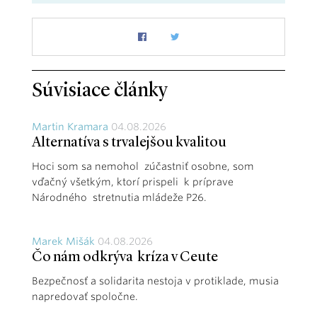
Súvisiace články
Martin Kramara
04.08.2026
Alternatíva s trvalejšou kvalitou
Hoci som sa nemohol zúčastniť osobne, som
vďačný všetkým, ktorí prispeli k príprave
Národného stretnutia mládeže P26.
Marek Mišák
04.08.2026
Čo nám odkrýva kríza v Ceute
Bezpečnosť a solidarita nestoja v protiklade, musia
napredovať spoločne.