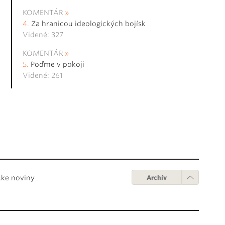
KOMENTÁR
Za hranicou ideologických bojísk
Videné: 327
KOMENTÁR
Poďme v pokoji
Videné: 261
cke noviny
Archív