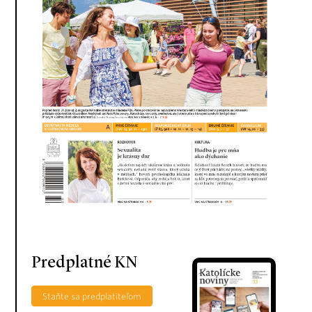
Predplatné KN
Staňte sa predplatiteľom