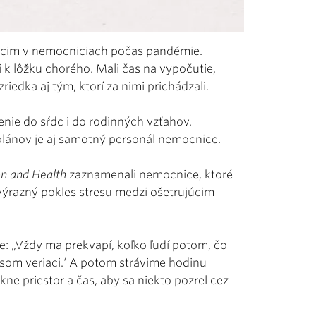
iacim v nemocniciach počas pandémie.
i k lôžku chorého. Mali čas na vypočutie,
riedka aj tým, ktorí za nimi prichádzali.
renie do sŕdc i do rodinných vzťahov.
plánov je aj samotný personál nemocnice.
ion and Health
zaznamenali nemocnice, ktoré
výrazný pokles stresu medzi ošetrujúcim
 „Vždy ma prekvapí, koľko ľudí potom, čo
e som veriaci.‘ A potom strávime hodinu
e priestor a čas, aby sa niekto pozrel cez