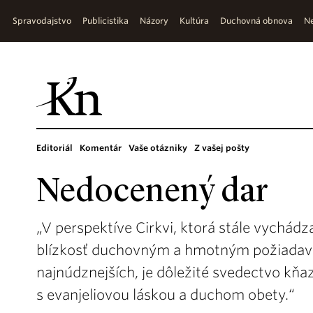
Spravodajstvo
Publicistika
Názory
Kultúra
Duchovná obnova
Ne
Editoriál
Komentár
Vaše otázniky
Z vašej pošty
Nedocenený dar
„V perspektíve Cirkvi, ktorá stále vychádz
blízkosť duchovným a hmotným požiadavká
najnúdznejších, je dôležité svedectvo kňa
s evanjeliovou láskou a duchom obety.“