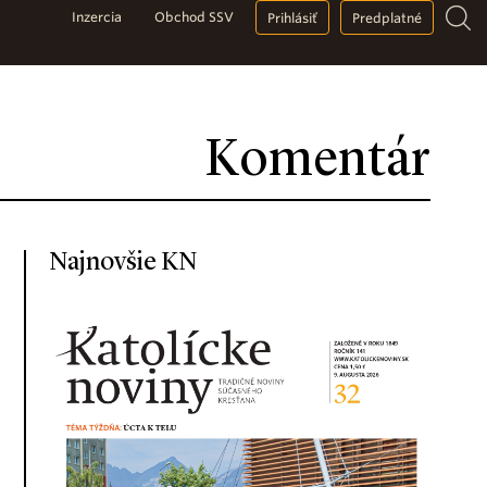
Inzercia
Obchod SSV
Prihlásiť
Predplatné
Komentár
Najnovšie KN