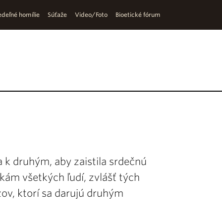
deľné homílie
Súťaže
Video/Foto
Bioetické fórum
a k druhým, aby zaistila srdečnú
m všetkých ľudí, zvlášť tých
zov, ktorí sa darujú druhým