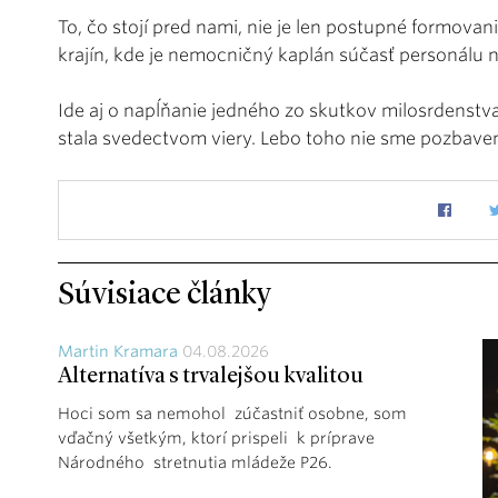
To, čo stojí pred nami, nie je len postupné formovan
krajín, kde je nemocničný kaplán súčasť personálu
Ide aj o napĺňanie jedného zo skutkov milosrdenstv
stala svedectvom viery. Lebo toho nie sme pozbave
Súvisiace články
Martin Kramara
04.08.2026
Alternatíva s trvalejšou kvalitou
Hoci som sa nemohol zúčastniť osobne, som
vďačný všetkým, ktorí prispeli k príprave
Národného stretnutia mládeže P26.