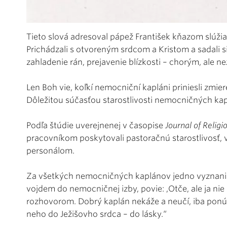
Tieto slová adresoval pápež František kňazom slúž
Prichádzali s otvoreným srdcom a Kristom a sadali s
zahladenie rán, prejavenie blízkosti – chorým, ale nez
Len Boh vie, koľkí nemocniční kapláni priniesli zmie
Dôležitou súčasťou starostlivosti nemocničných ka
Podľa štúdie uverejnenej v časopise
Journal of Relig
pracovníkom poskytovali pastoračnú starostlivosť, 
personálom.
Za všetkých nemocničných kaplánov jedno vyznanie:
vojdem do nemocničnej izby, povie: ,Otče, ale ja ni
rozhovorom. Dobrý kaplán nekáže a neučí, iba ponúkn
neho do Ježišovho srdca – do lásky.“