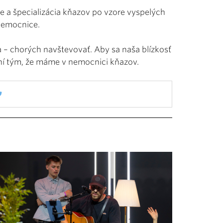
ie a špecializácia kňazov po vzore vyspelých
 nemocnice.
a – chorých navštevovať. Aby sa naša blízkosť
ní tým, že máme v nemocnici kňazov.