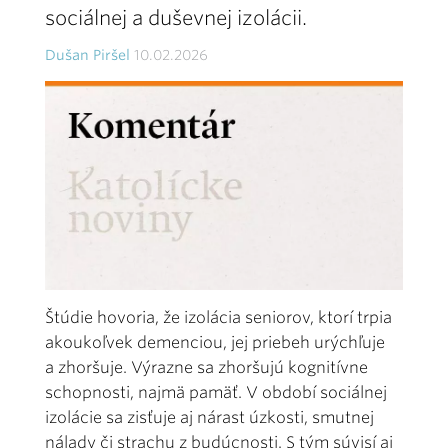
sociálnej a duševnej izolácii.
Dušan Piršel
10.02.2026
Štúdie hovoria, že izolácia seniorov, ktorí trpia
akoukoľvek demenciou, jej priebeh urýchľuje
a zhoršuje. Výrazne sa zhoršujú kognitívne
schopnosti, najmä pamäť. V období sociálnej
izolácie sa zisťuje aj nárast úzkosti, smutnej
nálady či strachu z budúcnosti. S tým súvisí aj