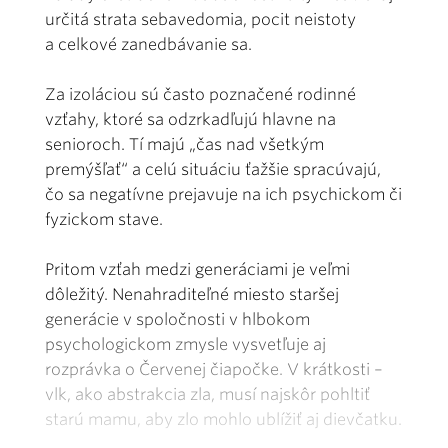
určitá strata sebavedomia, pocit neistoty
a celkové zanedbávanie sa.
Za izoláciou sú často poznačené rodinné
vzťahy, ktoré sa odzrkadľujú hlavne na
senioroch. Tí majú „čas nad všetkým
premýšľať“ a celú situáciu ťažšie spracúvajú,
čo sa negatívne prejavuje na ich psychickom či
fyzickom stave.
Pritom vzťah medzi generáciami je veľmi
dôležitý. Nenahraditeľné miesto staršej
generácie v spoločnosti v hlbokom
psychologickom zmysle vysvetľuje aj
rozprávka o Červenej čiapočke. V krátkosti –
vlk, ako abstrakcia zla, musí najskôr pohltiť
starú mamu, aby zlo mohlo ublížiť aj dievčatku.