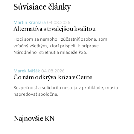
Súvisiace články
Martin Kramara
04.08.2026
Alternatíva s trvalejšou kvalitou
Hoci som sa nemohol zúčastniť osobne, som
vďačný všetkým, ktorí prispeli k príprave
Národného stretnutia mládeže P26.
Marek Mišák
04.08.2026
Čo nám odkrýva kríza v Ceute
Bezpečnosť a solidarita nestoja v protiklade, musia
napredovať spoločne.
Najnovšie KN