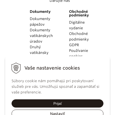
Darujte nás
Dokumenty
Obchodné
podmienky
Dokumenty
Digitálne
pápežov
vydanie
Dokumenty
Obchodné
vatikánskych
podmienky
úradov
GDPR
Druhý
Používanie
vatikánsky
cookies
koncil
Dokumenty
Vaše nastavenie cookies
KBS
Kódex
Súbory cookie nám pomáhajú pri poskytovaní
kánonického
služieb pre vás. Umožňujú spoznať a zapamätať si
práva
vaše preferencie.
Katechizmus
Katolíckej
Prijať
cirkvi
Nastaviť