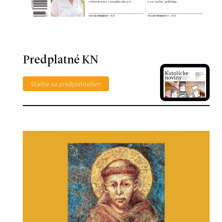
Predplatné KN
Staňte sa predplatiteľom