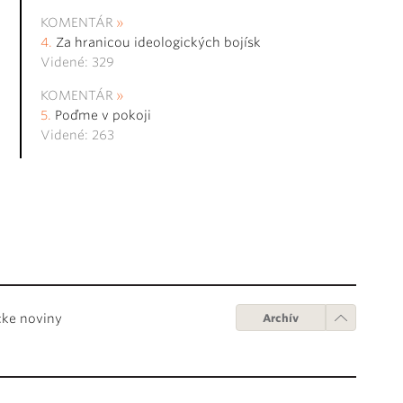
KOMENTÁR
Za hranicou ideologických bojísk
Videné: 329
KOMENTÁR
Poďme v pokoji
Videné: 263
cke noviny
Archív