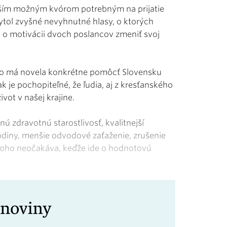
ižším možným kvórom potrebným na prijatie
ytol zvyšné nevyhnutné hlasy, o ktorých
j o motivácii dvoch poslancov zmeniť svoj
, ako má novela konkrétne pomôcť Slovensku
ak je pochopiteľné, že ľudia, aj z kresťanského
ivot v našej krajine.
nú zdravotnú starostlivosť, kvalitnejší
odiny, menšie odvodové zaťaženie, zrušenie
d toho neočakáva, keďže ide o hodnotovú