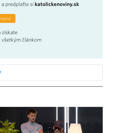
a
a predplaťte si
katolickenoviny.sk
platné
 získate
u všetkým článkom