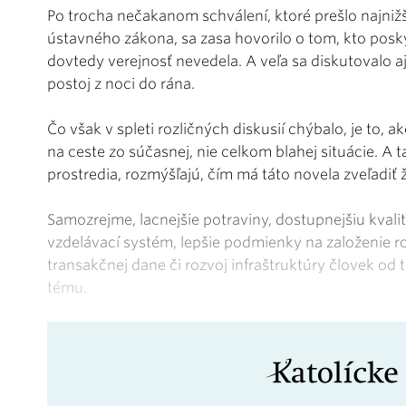
Po trocha nečakanom schválení, ktoré prešlo najn
ústavného zákona, sa zasa hovorilo o tom, kto posk
dovtedy verejnosť nevedela. A veľa sa diskutovalo a
postoj z noci do rána.
Čo však v spleti rozličných diskusií chýbalo, je to
na ceste zo súčasnej, nie celkom blahej situácie. A t
prostredia, rozmýšľajú, čím má táto novela zveľadiť ž
Samozrejme, lacnejšie potraviny, dostupnejšiu kvalit
vzdelávací systém, lepšie podmienky na založenie r
transakčnej dane či rozvoj infraštruktúry človek o
tému.