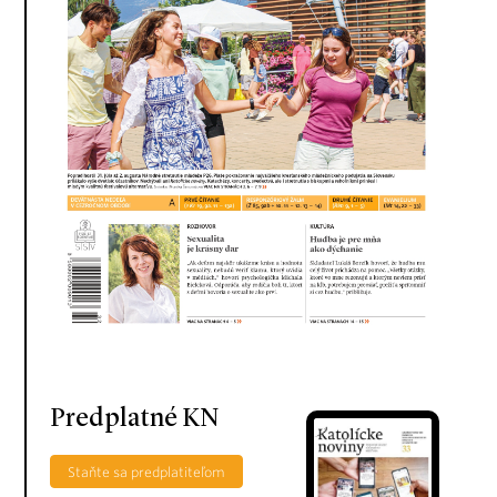
Predplatné KN
Staňte sa predplatiteľom