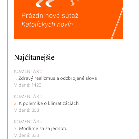
Najčítanejšie
KOMENTÁR
Zdravý realizmus a odzbrojené slová
Videné: 1422
KOMENTÁR
K polemike o klimatizáciách
Videné: 353
KOMENTÁR
Modlime sa za jednotu
Videné: 333