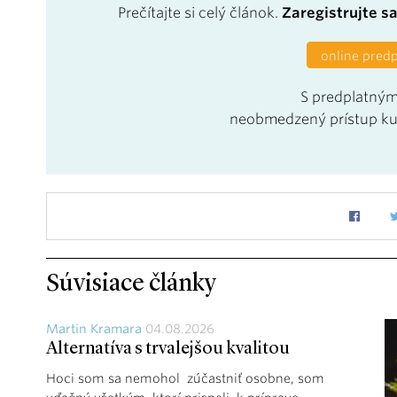
Prečítajte si celý článok.
Zaregistrujte s
online pred
S predplatným
neobmedzený prístup k
Súvisiace články
Martin Kramara
04.08.2026
Alternatíva s trvalejšou kvalitou
Hoci som sa nemohol zúčastniť osobne, som