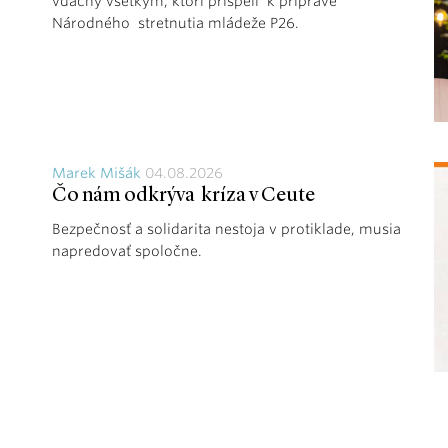
vďačný všetkým, ktorí prispeli k príprave
Národného stretnutia mládeže P26.
Marek Mišák
04.08.2026
Čo nám odkrýva kríza v Ceute
Bezpečnosť a solidarita nestoja v protiklade, musia
napredovať spoločne.