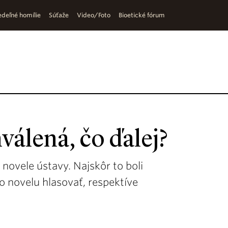
deľné homílie
Súťaže
Video/Foto
Bioetické fórum
válená, čo ďalej?
 novele ústavy. Najskôr to boli
o novelu hlasovať, respektíve