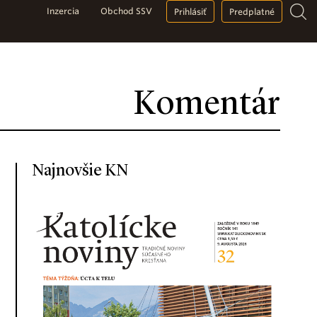
Inzercia
Obchod SSV
Prihlásiť
Predplatné
Komentár
Najnovšie KN