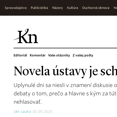
Spravodajstvo
Publicistika
Názory
Kultúra
Duchovná obnova
Ne
Editoriál
Komentár
Vaše otázniky
Z vašej pošty
Novela ústavy je sch
Uplynulé dni sa niesli v znamení diskusie o
debaty o tom, prečo a hlavne s kým za tút
nehlasovať.
Ján Lauko
30.09.2025