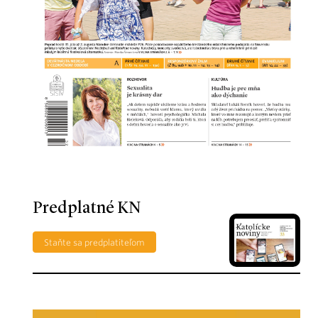
Predplatné KN
Staňte sa predplatiteľom