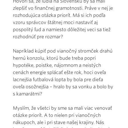
Hovorí sa, že ľudia na Slovensku by sa mali
zlepšiť vo finančnej gramotnosti. Práve v nej je
rozhodujúca otázka priorít. Má si ich podľa
vzoru správcov štátnej moci nastaviť aj
pospolitý ľud a namiesto dôležitej veci sa tiež
rozhodnúť pre rozmar?
Napríklad kúpiť pod vianočný stromček drahú
hernú konzolu, ktorú bude treba popri
hypotéke, poistke, nájomnom a neistých
cenách energie splácať ešte rok, hoci oveľa
lacnejšia futbalová lopta by bola pre dieťa
oveľa osožnejšia – hralo by sa vonku a bolo by
s kamarátmi?
Myslím, že všetci by sme sa mali viac venovať
otázke priorít. A to nielen pri vianočných
nákupoch, ale i pri stave našej krajiny. Nás