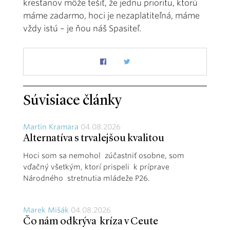
kresťanov môže tešiť, že jednu prioritu, ktorú
máme zadarmo, hoci je nezaplatiteľná, máme
vždy istú – je ňou náš Spasiteľ.
Súvisiace články
Martin Kramara
04.08.2026
Alternatíva s trvalejšou kvalitou
Hoci som sa nemohol zúčastniť osobne, som
vďačný všetkým, ktorí prispeli k príprave
Národného stretnutia mládeže P26.
Marek Mišák
04.08.2026
Čo nám odkrýva kríza v Ceute