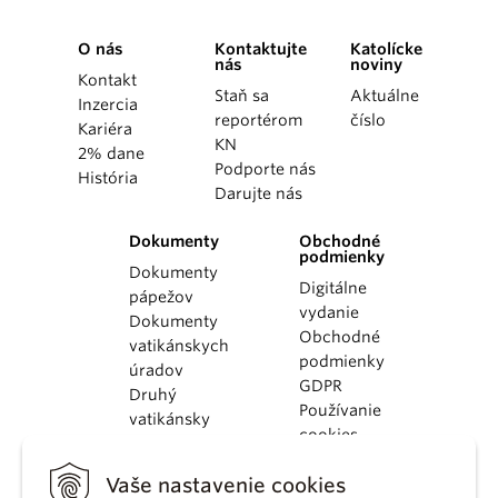
O nás
Kontaktujte
Katolícke
nás
noviny
Kontakt
Staň sa
Aktuálne
Inzercia
reportérom
číslo
Kariéra
KN
2% dane
Podporte nás
História
Darujte nás
Dokumenty
Obchodné
podmienky
Dokumenty
Digitálne
pápežov
vydanie
Dokumenty
Obchodné
vatikánskych
podmienky
úradov
GDPR
Druhý
Používanie
vatikánsky
cookies
koncil
Dokumenty
Vaše nastavenie cookies
KBS