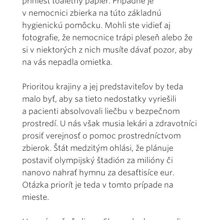
priniesť toaletný papier. Prípadne je
v nemocnici zbierka na túto základnú
hygienickú pomôcku. Mohli ste vidieť aj
fotografie, že nemocnice trápi pleseň alebo že
si v niektorých z nich musíte dávať pozor, aby
na vás nepadla omietka.
Prioritou krajiny a jej predstaviteľov by teda
malo byť, aby sa tieto nedostatky vyriešili
a pacienti absolvovali liečbu v bezpečnom
prostredí. U nás však musia lekári a zdravotníci
prosiť verejnosť o pomoc prostredníctvom
zbierok. Štát medzitým ohlási, že plánuje
postaviť olympijský štadión za milióny či
nanovo nahrať hymnu za desaťtisíce eur.
Otázka priorít je teda v tomto prípade na
mieste.