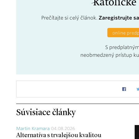
Prečítajte si celý článok.
Zaregistrujte s
online pred
S predplatným
neobmedzený prístup k
Súvisiace články
Martin Kramara
04.08.2026
Alternatíva s trvalejšou kvalitou