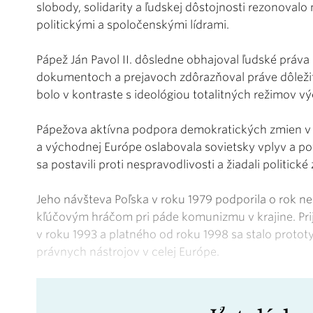
slobody, solidarity a ľudskej dôstojnosti rezonovalo 
politickými a spoločenskými lídrami.
Pápež Ján Pavol II. dôsledne obhajoval ľudské práva 
dokumentoch a prejavoch zdôrazňoval práve dôležito
bolo v kontraste s ideológiou totalitných režimov v
Pápežova aktívna podpora demokratických zmien v j
a východnej Európe oslabovala sovietsky vplyv a pov
sa postavili proti nespravodlivosti a žiadali politick
Jeho návšteva Poľska v roku 1979 podporila o rok nes
kľúčovým hráčom pri páde komunizmu v krajine. Pr
v roku 1993 a platného od roku 1998 sa stalo prot
právnych nástrojov v celej Európe.