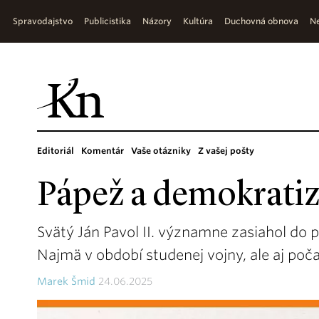
Spravodajstvo
Publicistika
Názory
Kultúra
Duchovná obnova
Ne
Editoriál
Komentár
Vaše otázniky
Z vašej pošty
Pápež a demokratiz
Svätý Ján Pavol II. významne zasiahol do
Najmä v období studenej vojny, ale aj poča
Marek Šmid
24.06.2025