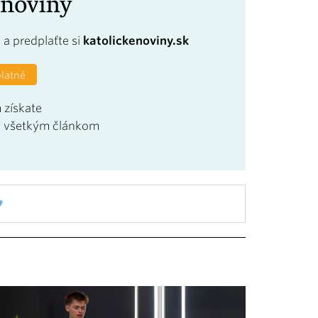
a
a predplaťte si
katolickenoviny.sk
platné
 získate
u všetkým článkom