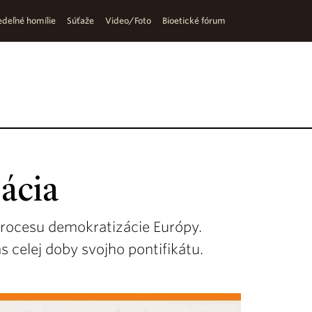
deľné homílie
Súťaže
Video/Foto
Bioetické fórum
ácia
 procesu demokratizácie Európy.
s celej doby svojho pontifikátu.