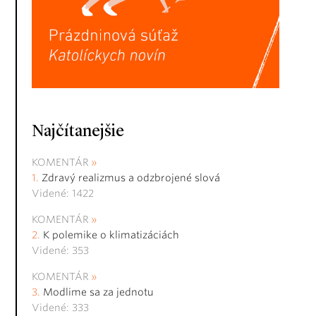
Najčítanejšie
KOMENTÁR
Zdravý realizmus a odzbrojené slová
Videné: 1422
KOMENTÁR
K polemike o klimatizáciách
Videné: 353
KOMENTÁR
Modlime sa za jednotu
Videné: 333