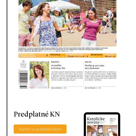
Predplatné KN
Staňte sa predplatiteľom