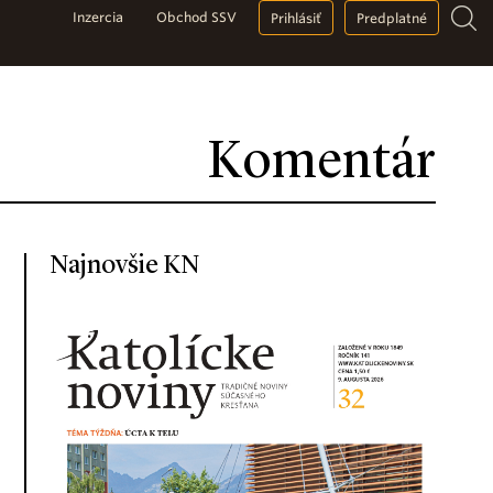
Inzercia
Obchod SSV
Prihlásiť
Predplatné
Komentár
Najnovšie KN