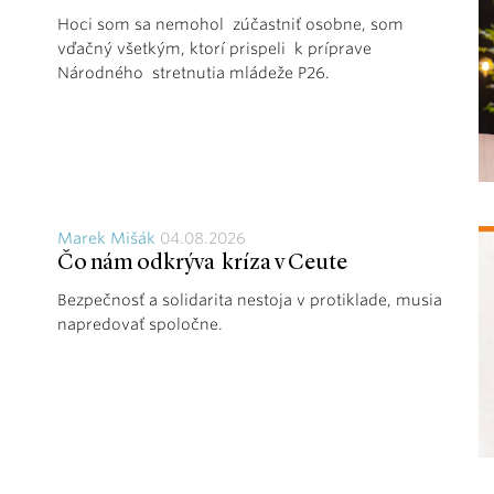
Hoci som sa nemohol zúčastniť osobne, som
vďačný všetkým, ktorí prispeli k príprave
Národného stretnutia mládeže P26.
Marek Mišák
04.08.2026
Čo nám odkrýva kríza v Ceute
Bezpečnosť a solidarita nestoja v protiklade, musia
napredovať spoločne.