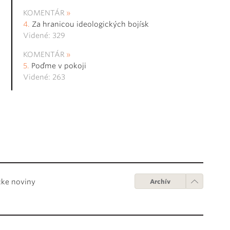
KOMENTÁR
Za hranicou ideologických bojísk
Videné: 329
KOMENTÁR
Poďme v pokoji
Videné: 263
cke noviny
Archív