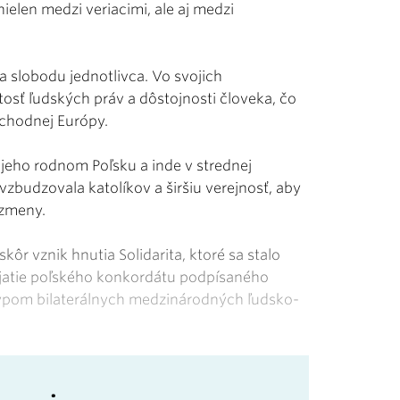
nielen medzi veriacimi, ale aj medzi
a slobodu jednotlivca. Vo svojich
sť ľudských práv a dôstojnosti človeka, čo
ýchodnej Európy.
eho rodnom Poľsku a inde v strednej
zbudzovala katolíkov a širšiu verejnosť, aby
é zmeny.
kôr vznik hnutia Solidarita, ktoré sa stalo
ijatie poľského konkordátu podpísaného
otypom bilaterálnych medzinárodných ľudsko-