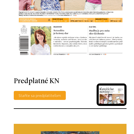
Predplatné KN
Staňte sa predplatiteľom