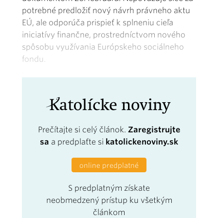
potrebné predložiť nový návrh právneho aktu
EÚ, ale odporúča prispieť k splneniu cieľa
iniciatívy finančne, prostredníctvom nového
spôsobu využívania Európskeho sociálneho
fondu.
Prečítajte si celý článok.
Zaregistrujte
sa
a predplaťte si
katolickenoviny.sk
online predplatné
S predplatným získate
neobmedzený prístup ku všetkým
článkom