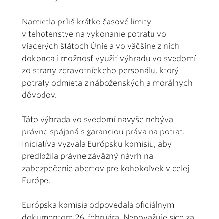
Namietla príliš krátke časové limity
v tehotenstve na vykonanie potratu vo
viacerých štátoch Únie a vo väčšine z nich
dokonca i možnosť využiť výhradu vo svedomí
zo strany zdravotníckeho personálu, ktorý
potraty odmieta z náboženských a morálnych
dôvodov.
Táto výhrada vo svedomí navyše nebýva
právne spájaná s garanciou práva na potrat.
Iniciatíva vyzvala Európsku komisiu, aby
predložila právne záväzný návrh na
zabezpečenie abortov pre kohokoľvek v celej
Európe.
Európska komisia odpovedala oficiálnym
dokumentom 26. februára. Nepovažuje síce za