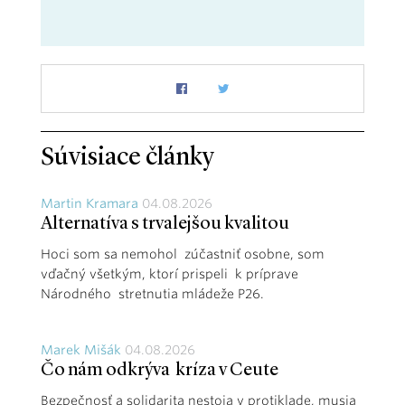
Súvisiace články
Martin Kramara
04.08.2026
Alternatíva s trvalejšou kvalitou
Hoci som sa nemohol zúčastniť osobne, som
vďačný všetkým, ktorí prispeli k príprave
Národného stretnutia mládeže P26.
Marek Mišák
04.08.2026
Čo nám odkrýva kríza v Ceute
Bezpečnosť a solidarita nestoja v protiklade, musia