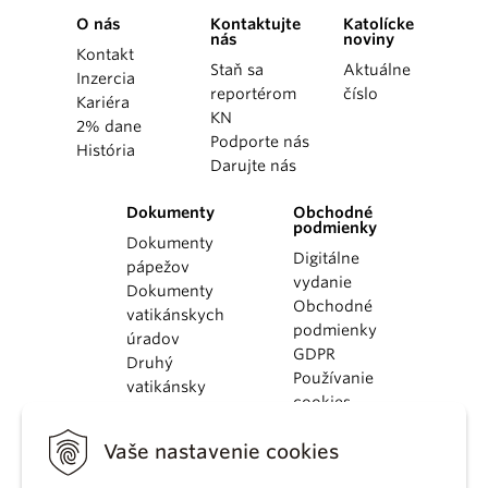
O nás
Kontaktujte
Katolícke
nás
noviny
Kontakt
Staň sa
Aktuálne
Inzercia
reportérom
číslo
Kariéra
KN
2% dane
Podporte nás
História
Darujte nás
Dokumenty
Obchodné
podmienky
Dokumenty
Digitálne
pápežov
vydanie
Dokumenty
Obchodné
vatikánskych
podmienky
úradov
GDPR
Druhý
Používanie
vatikánsky
cookies
koncil
Dokumenty
Vaše nastavenie cookies
KBS
Kódex