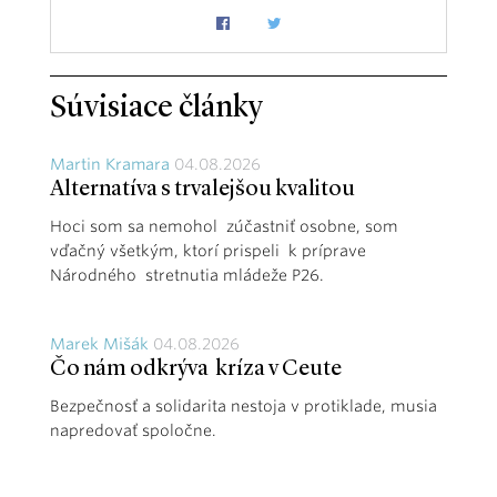
Súvisiace články
Martin Kramara
04.08.2026
Alternatíva s trvalejšou kvalitou
Hoci som sa nemohol zúčastniť osobne, som
vďačný všetkým, ktorí prispeli k príprave
Národného stretnutia mládeže P26.
Marek Mišák
04.08.2026
Čo nám odkrýva kríza v Ceute
Bezpečnosť a solidarita nestoja v protiklade, musia
napredovať spoločne.