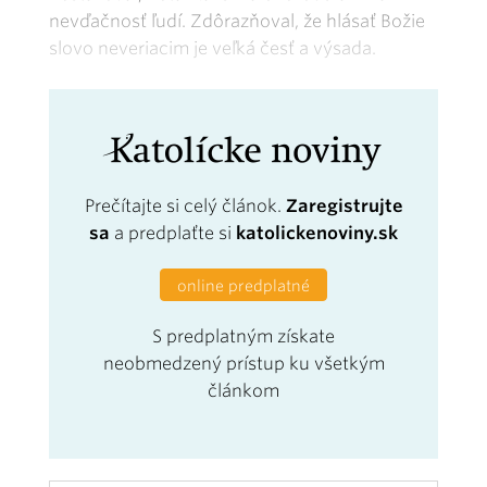
nevďačnosť ľudí. Zdôrazňoval, že hlásať Božie
slovo neveriacim je veľká česť a výsada.
Prečítajte si celý článok.
Zaregistrujte
sa
a predplaťte si
katolickenoviny.sk
online predplatné
S predplatným získate
neobmedzený prístup ku všetkým
článkom