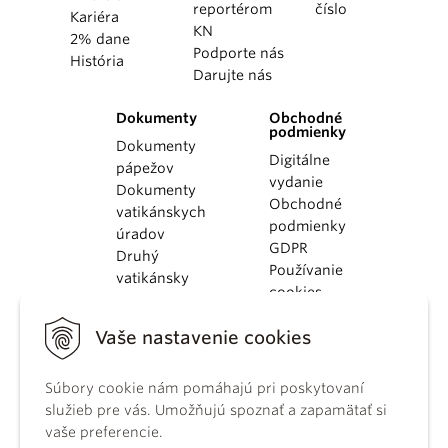
reportérom
číslo
Kariéra
KN
2% dane
Podporte nás
História
Darujte nás
Dokumenty
Obchodné
podmienky
Dokumenty
Digitálne
pápežov
vydanie
Dokumenty
Obchodné
vatikánskych
podmienky
úradov
GDPR
Druhý
Používanie
vatikánsky
cookies
koncil
Dokumenty
Vaše nastavenie cookies
KBS
Kódex
Súbory cookie nám pomáhajú pri poskytovaní
kánonického
služieb pre vás. Umožňujú spoznať a zapamätať si
práva
vaše preferencie.
Katechizmus