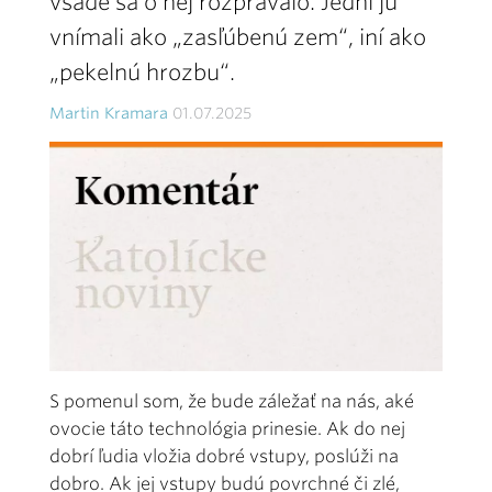
všade sa o nej rozprávalo. Jedni ju
vnímali ako „zasľúbenú zem“, iní ako
„pekelnú hrozbu“.
Martin Kramara
01.07.2025
S pomenul som, že bude záležať na nás, aké
ovocie táto technológia prinesie. Ak do nej
dobrí ľudia vložia dobré vstupy, poslúži na
dobro. Ak jej vstupy budú povrchné či zlé,