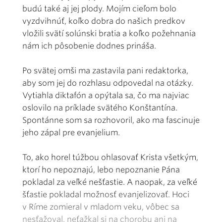
budú také aj jej plody. Mojím cieľom bolo
vyzdvihnúť, koľko dobra do našich predkov
vložili svätí solúnski bratia a koľko požehnania
nám ich pôsobenie dodnes prináša.
Po svätej omši ma zastavila pani redaktorka,
aby som jej do rozhlasu odpovedal na otázky.
Vytiahla diktafón a opýtala sa, čo ma najviac
oslovilo na príklade svätého Konštantína.
Spontánne som sa rozhovoril, ako ma fascinuje
jeho zápal pre evanjelium.
To, ako horel túžbou ohlasovať Krista všetkým,
ktorí ho nepoznajú, lebo nepoznanie Pána
pokladal za veľké nešťastie. A naopak, za veľké
šťastie pokladal možnosť evanjelizovať. Hoci
v Ríme zomieral v mladom veku, vôbec sa
nesťažoval, neťažkal si na chorobu ani na