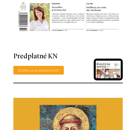
Predplatné KN
Staňte sa predplatiteľom