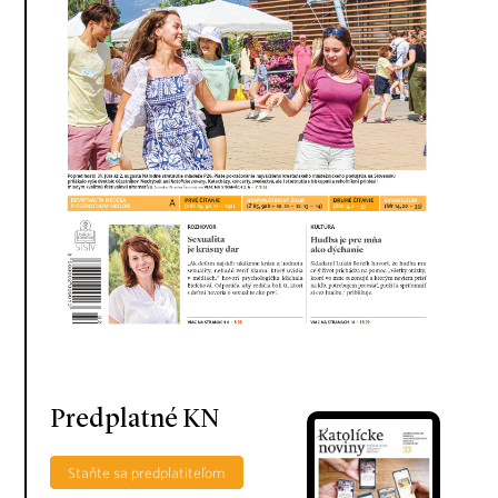
Predplatné KN
Staňte sa predplatiteľom