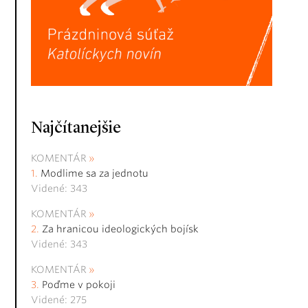
Najčítanejšie
KOMENTÁR
Modlime sa za jednotu
Videné: 343
KOMENTÁR
Za hranicou ideologických bojísk
Videné: 343
KOMENTÁR
Poďme v pokoji
Videné: 275