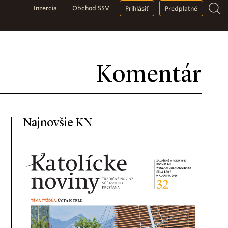
Inzercia
Obchod SSV
Prihlásiť
Predplatné
Komentár
Najnovšie KN