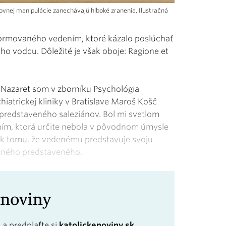
hovnej manipulácie zanechávajú hlboké zranenia. Ilustračná
formovaného vedením, ktoré kázalo poslúchať
 vodcu. Dôležité je však oboje: Ragione et
 Nazaret som v zborníku Psychológia
iatrickej kliniky v Bratislave Maroš Košč
 predstaveného saleziánov. Bol mi svetlom
ím, ktorá určite nebola v pôvodnom úmysle
 k tomu, že vedenému predstavuje svoju
úseného predstaveného.
a
a predplaťte si
katolickenoviny.sk