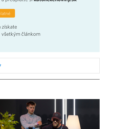
platné
 získate
u všetkým článkom