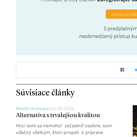
online pred
S predplatným
neobmedzený prístup k
Súvisiace články
Martin Kramara
04.08.2026
Alternatíva s trvalejšou kvalitou
Hoci som sa nemohol zúčastniť osobne, som
vďačný všetkým, ktorí prispeli k príprave