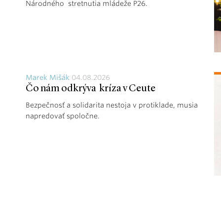
Národného stretnutia mládeže P26.
Marek Mišák
04.08.2026
Čo nám odkrýva kríza v Ceute
Bezpečnosť a solidarita nestoja v protiklade, musia
napredovať spoločne.