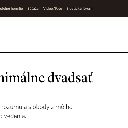
deľné homílie
Súťaže
Video/Foto
Bioetické fórum
inimálne dvadsať
iu rozumu a slobody z môjho
 vedenia.