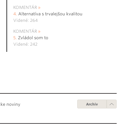
KOMENTÁR
Alternatíva s trvalejšou kvalitou
Videné: 264
KOMENTÁR
Zvládol som to
Videné: 242
cke noviny
Archív