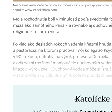
Nesprávne autoritatívne postoje v rodine i v Cirkvi pod vplyvom duc
snímka: www.istockphoto.com
Moje rozhodnutia boli v minulosti podľa svedomia 
muža ako samotného Pána – a rovnako aj duchovného
religione – rozum a viera!
Po viac ako desiatich rokoch vedenia kňazmi hnutia
a pastorácia, na ktorom pracoval môj kolega zo Psych
v 90. rokoch, natrafila na výrok profesora Dermeka,
a odkryl mi možnosť manipulácie duchovným veden
kňazov. Výrok znel: „Duchovný vodca môže skĺznuť
vlastnú vôľu ako vôľu Božiu.“ A bola to pravda sk
Prečítajte si celý článok.
Zaregistrujte s