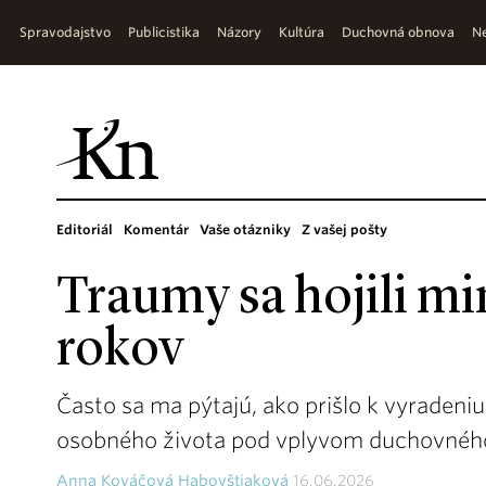
Spravodajstvo
Publicistika
Názory
Kultúra
Duchovná obnova
Ne
Editoriál
Komentár
Vaše otázniky
Z vašej pošty
Traumy sa hojili m
rokov
Často sa ma pýtajú, ako prišlo k vyraden
osobného života pod vplyvom duchovného
Anna Kováčová Habovštiaková
16.06.2026