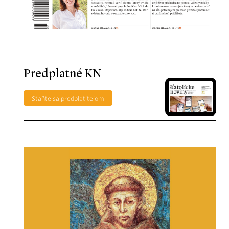
Predplatné KN
Staňte sa predplatiteľom