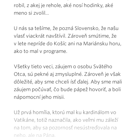
robil, z akej je rehole, aké nosí hodinky, aké
meno si zvolil...
U nás sa tešíme, že pozná Slovensko, že našu
vlasť viackrát navštívil. Zároveň smútime, že
v lete nepríde do Košíc ani na Mariánsku horu,
ako to mal v programe.
Všetky tieto veci, záujem o osobu Svätého
Otca, sú pekné aj zmysluplné. Zároveň je však
dôležité, aby sme chceli ísť ďalej. Aby sme mali
záujem počúvať, čo bude pápež hovoriť, a boli
nápomocní jeho misii.
Už prvá homília, ktorú mal ku kardinálom vo
Vatikáne, totiž naznačila, ako veľmi mu záleží
na tom, aby sa pozornosť nesústreďovala na
neho, ale na Pána.