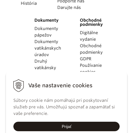
Podporte nás
História
Darujte nás
Dokumenty
Obchodné
podmienky
Dokumenty
Digitálne
pápežov
vydanie
Dokumenty
Obchodné
vatikánskych
podmienky
úradov
GDPR
Druhý
Používanie
vatikánsky
cookies
koncil
Dokumenty
Vaše nastavenie cookies
KBS
Kódex
Súbory cookie nám pomáhajú pri poskytovaní
kánonického
služieb pre vás. Umožňujú spoznať a zapamätať si
práva
vaše preferencie.
Katechizmus
Katolíckej
Prijať
cirkvi