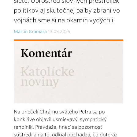
siete. Uprostred slovných prestreliek
politikov aj skutočnej paľby zbraní vo
vojnách sme si na okamih vydýchli.
Martin Kramara
13.05.2025
Na priečelí Chrámu svätého Petra sa po
konkláve objavil usmievavý, sympatický
rehoľník. Pravdaže, hneď sa pozornosť
sústredila na to, odkiaľ pochádza, čo doteraz