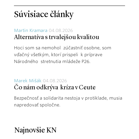
Súvisiace články
Martin Kramara
04.08.2026
Alternatíva s trvalejšou kvalitou
Hoci som sa nemohol zúčastniť osobne, som
vďačný všetkým, ktorí prispeli k príprave
Národného stretnutia mládeže P26.
Marek Mišák
04.08.2026
Čo nám odkrýva kríza v Ceute
Bezpečnosť a solidarita nestoja v protiklade, musia
napredovať spoločne.
Najnovšie KN