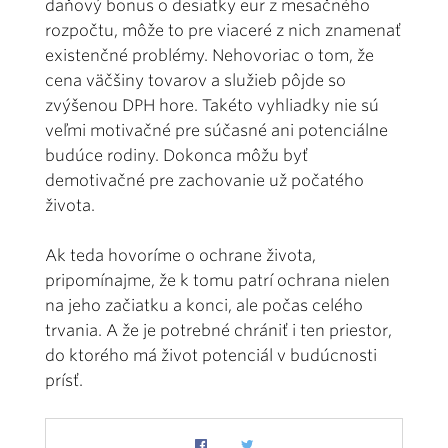
daňový bonus o desiatky eur z mesačného
rozpočtu, môže to pre viaceré z nich znamenať
existenčné problémy. Nehovoriac o tom, že
cena väčšiny tovarov a služieb pôjde so
zvýšenou DPH hore. Takéto vyhliadky nie sú
veľmi motivačné pre súčasné ani potenciálne
budúce rodiny. Dokonca môžu byť
demotivačné pre zachovanie už počatého
života.
Ak teda hovoríme o ochrane života,
pripomínajme, že k tomu patrí ochrana nielen
na jeho začiatku a konci, ale počas celého
trvania. A že je potrebné chrániť i ten priestor,
do ktorého má život potenciál v budúcnosti
prísť.