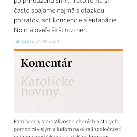
po prirodzenú smrť. Túto tému si
často spájame najmä s otázkou
potratov, antikoncepcie a eutanázie.
No má oveľa širší rozmer.
Ján Lauko
24.09.2024
Patrí sem aj starostlivosť o chorých a starých,
pomoc závislým a ľuďom na okraji spoločnosti,
ochrana pred šikanou a ďalšími formami