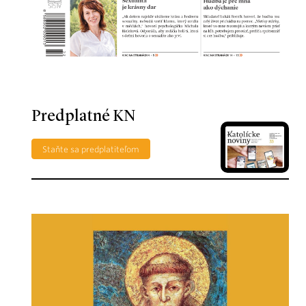
Predplatné KN
Staňte sa predplatiteľom