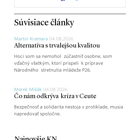
Súvisiace články
Martin Kramara
04.08.2026
Alternatíva s trvalejšou kvalitou
Hoci som sa nemohol zúčastniť osobne, som
vďačný všetkým, ktorí prispeli k príprave
Národného stretnutia mládeže P26.
Marek Mišák
04.08.2026
Čo nám odkrýva kríza v Ceute
Bezpečnosť a solidarita nestoja v protiklade, musia
napredovať spoločne.
Najnovšie KN