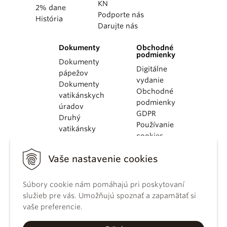
KN
2% dane
Podporte nás
História
Darujte nás
Dokumenty
Obchodné
podmienky
Dokumenty
Digitálne
pápežov
vydanie
Dokumenty
Obchodné
vatikánskych
podmienky
úradov
GDPR
Druhý
Používanie
vatikánsky
cookies
koncil
Dokumenty
Vaše nastavenie cookies
KBS
Kódex
Súbory cookie nám pomáhajú pri poskytovaní
kánonického
služieb pre vás. Umožňujú spoznať a zapamätať si
práva
vaše preferencie.
Katechizmus
Katolíckej