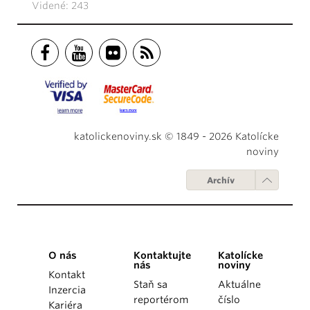
Videné: 243
katolickenoviny.sk © 1849 - 2026 Katolícke
noviny
Archív
O nás
Kontaktujte
Katolícke
nás
noviny
Kontakt
Staň sa
Aktuálne
Inzercia
reportérom
číslo
Kariéra