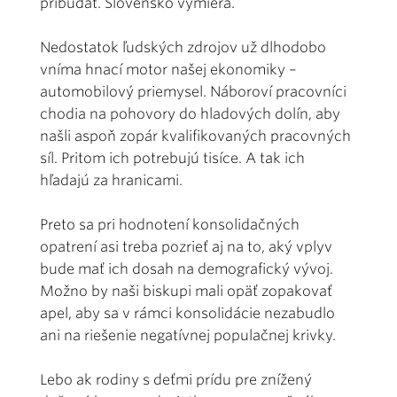
pribúdať. Slovensko vymiera.
Nedostatok ľudských zdrojov už dlhodobo
vníma hnací motor našej ekonomiky –
automobilový priemysel. Náboroví pracovníci
chodia na pohovory do hladových dolín, aby
našli aspoň zopár kvalifikovaných pracovných
síl. Pritom ich potrebujú tisíce. A tak ich
hľadajú za hranicami.
Preto sa pri hodnotení konsolidačných
opatrení asi treba pozrieť aj na to, aký vplyv
bude mať ich dosah na demografický vývoj.
Možno by naši biskupi mali opäť zopakovať
apel, aby sa v rámci konsolidácie nezabudlo
ani na riešenie negatívnej populačnej krivky.
Lebo ak rodiny s deťmi prídu pre znížený