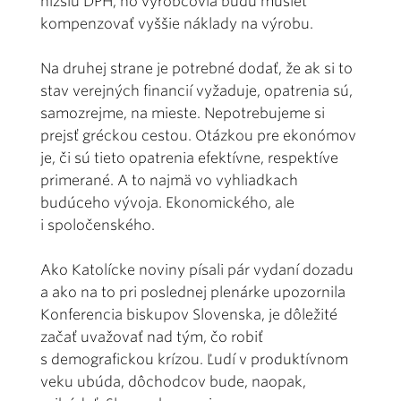
nižšiu DPH, no výrobcovia budú musieť
kompenzovať vyššie náklady na výrobu.
Na druhej strane je potrebné dodať, že ak si to
stav verejných financií vyžaduje, opatrenia sú,
samozrejme, na mieste. Nepotrebujeme si
prejsť gréckou cestou. Otázkou pre ekonómov
je, či sú tieto opatrenia efektívne, respektíve
primerané. A to najmä vo vyhliadkach
budúceho vývoja. Ekonomického, ale
i spoločenského.
Ako Katolícke noviny písali pár vydaní dozadu
a ako na to pri poslednej plenárke upozornila
Konferencia biskupov Slovenska, je dôležité
začať uvažovať nad tým, čo robiť
s demografickou krízou. Ľudí v produktívnom
veku ubúda, dôchodcov bude, naopak,