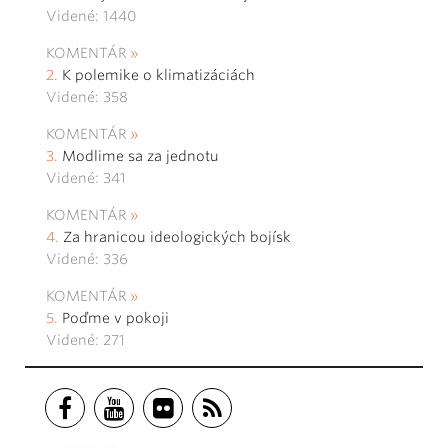
Videné: 1440
KOMENTÁR
K polemike o klimatizáciách
Videné: 358
KOMENTÁR
Modlime sa za jednotu
Videné: 341
KOMENTÁR
Za hranicou ideologických bojísk
Videné: 336
KOMENTÁR
Poďme v pokoji
Videné: 271