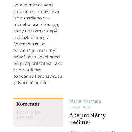
Bola to mimoriadne
emocionálna návšteva
jeho staršieho 96-
ročného brata Georga,
ktorý už takmer slepý
leží ťažko chorý v
Regensburgu, a
očividne ju emeritný
pápež absolvoval hneď
pri prvej príležitosti, ako
sa otvorili pre
pandémiu koronavírusu
zatvorené hranice.
Martin Kramara
23.06.2020
Aké problémy
riešime?