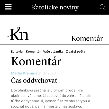
Komentár
Editoriál
Komentár
Vaše otázniky
Z vašej pošty
Komentár
Martin Kramara
21.07.2020
Čas oddychovať
Dovolenková sezóna je v plnom prúde. Pre
okolnosti váhame, či cestovať do zahraničia, ale
túžba oddýchnuť si, vymaniť sa zo stereotypu a
spoznať nové, pekné miesta v nás zostáva.