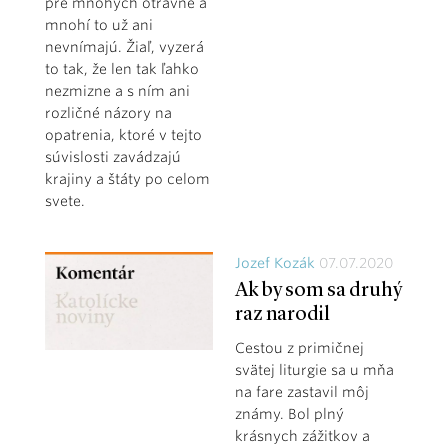
pre mnohých otravné a
mnohí to už ani
nevnímajú. Žiaľ, vyzerá
to tak, že len tak ľahko
nezmizne a s ním ani
rozličné názory na
opatrenia, ktoré v tejto
súvislosti zavádzajú
krajiny a štáty po celom
svete.
Jozef Kozák
07.07.2020
Ak by som sa druhý
raz narodil
Cestou z primičnej
svätej liturgie sa u mňa
na fare zastavil môj
známy. Bol plný
krásnych zážitkov a