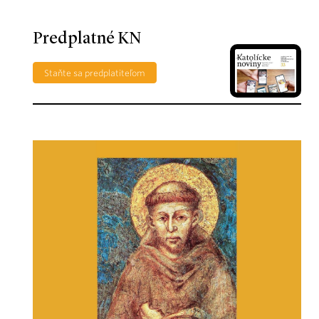
Predplatné KN
Staňte sa predplatiteľom