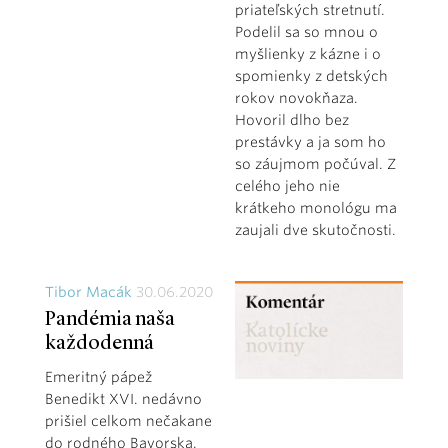
priateľských stretnutí.
Podelil sa so mnou o
myšlienky z kázne i o
spomienky z detských
rokov novokňaza.
Hovoril dlho bez
prestávky a ja som ho
so záujmom počúval. Z
celého jeho nie
krátkeho monológu ma
zaujali dve skutočnosti.
Tibor Macák
30.06.2020
Pandémia naša
každodenná
Emeritný pápež
Benedikt XVI. nedávno
prišiel celkom nečakane
do rodného Bavorska.