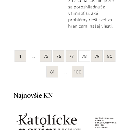
Z času na čas nie je zlé
sa porozhliadnuť a
všimnúť si, aké
problémy rieši svet za
hranicami našej vlasti.
1
…
75
76
77
78
79
80
81
…
100
Najnovšie KN