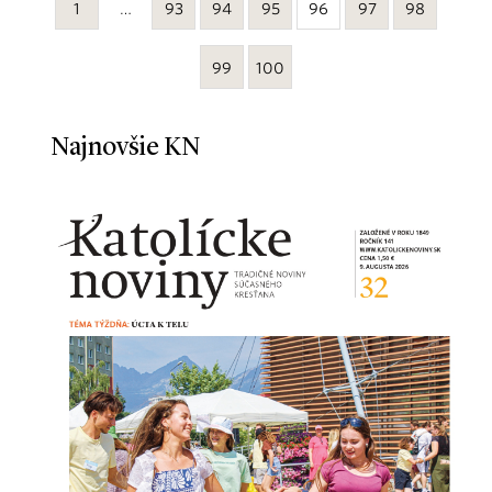
1
…
93
94
95
96
97
98
99
100
Najnovšie KN