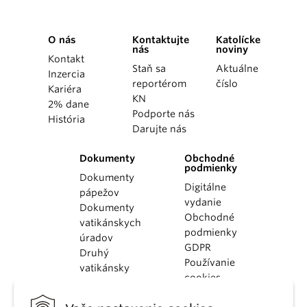
O nás
Kontaktujte
Katolícke
nás
noviny
Kontakt
Staň sa
Aktuálne
Inzercia
reportérom
číslo
Kariéra
KN
2% dane
Podporte nás
História
Darujte nás
Dokumenty
Obchodné
podmienky
Dokumenty
Digitálne
pápežov
vydanie
Dokumenty
Obchodné
vatikánskych
podmienky
úradov
GDPR
Druhý
Používanie
vatikánsky
cookies
koncil
Dokumenty