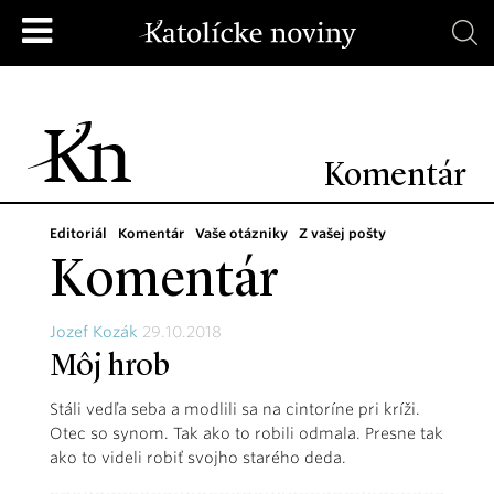
Komentár
Editoriál
Komentár
Vaše otázniky
Z vašej pošty
Komentár
Jozef Kozák
29.10.2018
Môj hrob
Stáli vedľa seba a modlili sa na cintoríne pri kríži.
Otec so synom. Tak ako to robili odmala. Presne tak
ako to videli robiť svojho starého deda.