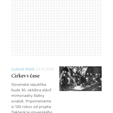
Ľudovít Malík
23.10.2018
Cirkev v čase
Slovenská republika
bude 30. októbra sláviť
mimoriadny štátny
sviatok. Pripomenieme
si 100 rokov od prijatia
Deklarácie slovenského