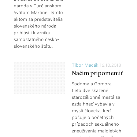
národa v Turčianskom
Svätom Martine. Týmto
aktom sa predstavitelia
slovenského národa
prihlásili k vzniku
samostatného česko-
slovenského štátu.
Tibor Macák
16.10.2018
Načim pripomenúť
Sodoma a Gomora,
tieto dve skazené
starozákonné mestá sa
azda hneď vybavia v
mysli človeka, keď
počuje o početných
prípadoch sexuálneho
zneužívania maloletých