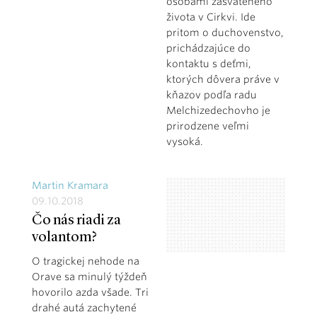
osobami zasväteného
života v Cirkvi. Ide
pritom o duchovenstvo,
prichádzajúce do
kontaktu s deťmi,
ktorých dôvera práve v
kňazov podľa radu
Melchizedechovho je
prirodzene veľmi
vysoká.
Martin Kramara
09.10.2018
Čo nás riadi za
volantom?
O tragickej nehode na
Orave sa minulý týždeň
hovorilo azda všade. Tri
drahé autá zachytené