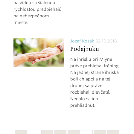
na videu sa šialenou
rýchlosťou predbiehajú
na nebezpečnom
mieste.
Jozef Kozák
02.10.2018
Podaj ruku
Na ihrisku pri Mlyne
práve prebiehal tréning.
Na jednej strane ihriska
boli chlapci a na tej
druhej sa práve
rozbiehali dievčatá.
Nedalo sa ich
prehliadnuť.