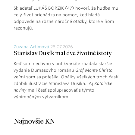
Skladateľ LUKÁŠ BORZÍK (47) hovorí, že hudba mu
celý život prichádza na pomoc, keď hľadá
odpovede na rôzne náročné otázky, ktoré v ňom
rezonujú.
Zuzana Artimová
28.07.2026
Stanislav Dusík mal dve životné istoty
Keď som nedávno v antikvariáte zbadala staršie
vydanie Dumasovho románu
Gróf Monte Christo
,
veľmi som sa potešila. Obálky všetkých troch častí
zdobili ilustrácie Stanislava Dusíka. Aj
Katolícke
noviny
mali česť spolupracovať s týmto
výnimočným výtvarníkom.
Najnovšie KN