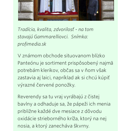
Tradícia, kvalita, zdvorilosť - na tom
stavajú Gammarelliovci. Snímka:
profimedia.sk
V známom obchode situovanom blízko
Panteónu je sortiment prispôsobený najmä
potrebám klerikov, občas sa v ňom však
zastavia aj laici, napríklad ak si chcú kúpiť
výrazné červené ponožky.
Reverendy sa tu vraj vyrábajú z čistej
bavlny a odhaduje sa, že pápeži ich menia
približne každé dve mesiace z dôvodu
oxidácie strieborného kríža, ktorý na nej
nosia, a ktorý zanecháva škvrny.