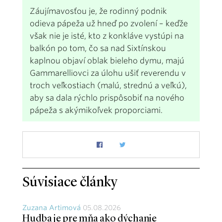
Záujímavosťou je, že rodinný podnik
odieva pápeža už hneď po zvolení – keďže
však nie je isté, kto z konkláve vystúpi na
balkón po tom, čo sa nad Sixtínskou
kaplnou objaví oblak bieleho dymu, majú
Gammarelliovci za úlohu ušiť reverendu v
troch veľkostiach (malú, strednú a veľkú),
aby sa dala rýchlo prispôsobiť na nového
pápeža s akýmikoľvek proporciami.
Súvisiace články
Zuzana Artimová
05.08.2026
Hudba je pre mňa ako dýchanie