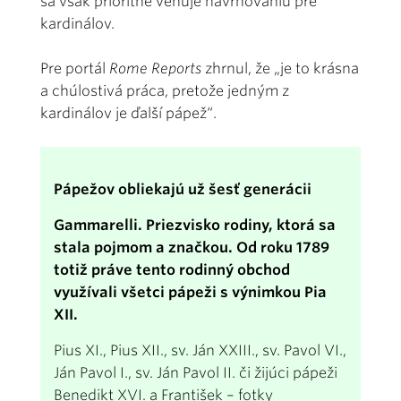
sa však prioritne venuje navrhovaniu pre
kardinálov.
Pre portál
Rome Reports
zhrnul, že „je to krásna
a chúlostivá práca, pretože jedným z
kardinálov je ďalší pápež“.
Pápežov obliekajú už šesť generácii
Gammarelli. Priezvisko rodiny, ktorá sa
stala pojmom a značkou. Od roku 1789
totiž práve tento rodinný obchod
využívali všetci pápeži s výnimkou Pia
XII.
Pius XI., Pius XII., sv. Ján XXIII., sv. Pavol VI.,
Ján Pavol I., sv. Ján Pavol II. či žijúci pápeži
Benedikt XVI. a František – fotky