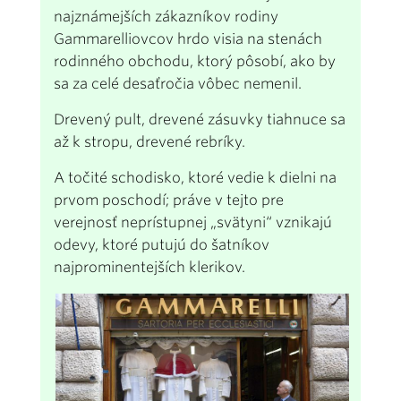
najznámejších zákazníkov rodiny
Gammarelliovcov hrdo visia na stenách
rodinného obchodu, ktorý pôsobí, ako by
sa za celé desaťročia vôbec nemenil.
Drevený pult, drevené zásuvky tiahnuce sa
až k stropu, drevené rebríky.
A točité schodisko, ktoré vedie k dielni na
prvom poschodí; práve v tejto pre
verejnosť neprístupnej „svätyni“ vznikajú
odevy, ktoré putujú do šatníkov
najprominentejších klerikov.