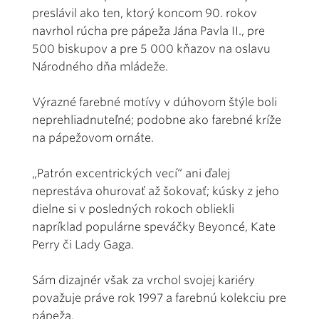
preslávil ako ten, ktorý koncom 90. rokov
navrhol rúcha pre pápeža Jána Pavla II., pre
500 biskupov a pre 5 000 kňazov na oslavu
Národného dňa mládeže.
Výrazné farebné motívy v dúhovom štýle boli
neprehliadnuteľné; podobne ako farebné kríže
na pápežovom ornáte.
„Patrón excentrických vecí“ ani ďalej
neprestáva ohurovať až šokovať; kúsky z jeho
dielne si v posledných rokoch obliekli
napríklad populárne speváčky Beyoncé, Kate
Perry či Lady Gaga.
Sám dizajnér však za vrchol svojej kariéry
považuje práve rok 1997 a farebnú kolekciu pre
pápeža.