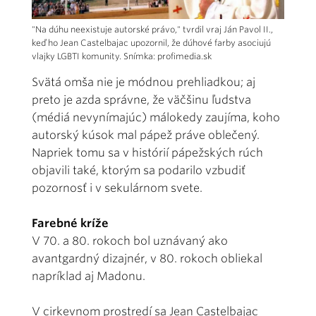
"Na dúhu neexistuje autorské právo," tvrdil vraj Ján Pavol II.,
keď ho Jean Castelbajac upozornil, že dúhové farby asociujú
vlajky LGBTI komunity. Snímka: profimedia.sk
Svätá omša nie je módnou prehliadkou; aj
preto je azda správne, že väčšinu ľudstva
(médiá nevynímajúc) málokedy zaujíma, koho
autorský kúsok mal pápež práve oblečený.
Napriek tomu sa v histórií pápežských rúch
objavili také, ktorým sa podarilo vzbudiť
pozornosť i v sekulárnom svete.
Farebné kríže
V 70. a 80. rokoch bol uznávaný ako
avantgardný dizajnér, v 80. rokoch obliekal
napríklad aj Madonu.
V cirkevnom prostredí sa Jean Castelbajac