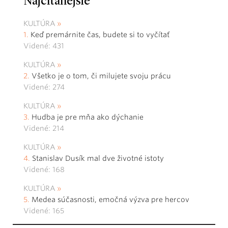
Najčítanejšie
KULTÚRA
Keď premárnite čas, budete si to vyčítať
Videné: 431
KULTÚRA
Všetko je o tom, či milujete svoju prácu
Videné: 274
KULTÚRA
Hudba je pre mňa ako dýchanie
Videné: 214
KULTÚRA
Stanislav Dusík mal dve životné istoty
Videné: 168
KULTÚRA
Medea súčasnosti, emočná výzva pre hercov
Videné: 165