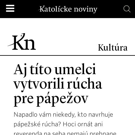
Kultúra
Aj títo umelci
vytvorili rúcha
pre pápežov
Napadlo vám niekedy, kto navrhuje
pápežské rúcha? Hoci ornát ani
reverenda na seba nemajú prehnane