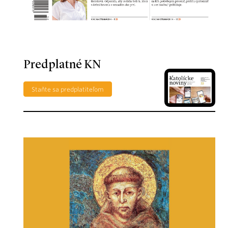
Predplatné KN
Staňte sa predplatiteľom