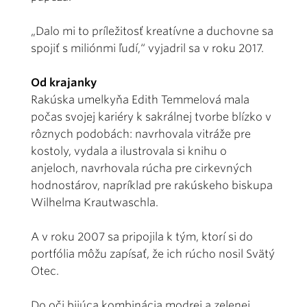
„Dalo mi to príležitosť kreatívne a duchovne sa
spojiť s miliónmi ľudí,“ vyjadril sa v roku 2017.
Od krajanky
Rakúska umelkyňa Edith Temmelová mala
počas svojej kariéry k sakrálnej tvorbe blízko v
rôznych podobách: navrhovala vitráže pre
kostoly, vydala a ilustrovala si knihu o
anjeloch, navrhovala rúcha pre cirkevných
hodnostárov, napríklad pre rakúskeho biskupa
Wilhelma Krautwaschla.
A v roku 2007 sa pripojila k tým, ktorí si do
portfólia môžu zapísať, že ich rúcho nosil Svätý
Otec.
Do oči bijúca kombinácia modrej a zelenej