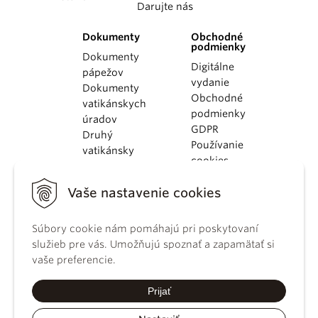
Darujte nás
Dokumenty
Obchodné
podmienky
Dokumenty
Digitálne
pápežov
vydanie
Dokumenty
Obchodné
vatikánskych
podmienky
úradov
GDPR
Druhý
Používanie
vatikánsky
cookies
koncil
Dokumenty
Vaše nastavenie cookies
KBS
Kódex
kánonického
Súbory cookie nám pomáhajú pri poskytovaní
práva
služieb pre vás. Umožňujú spoznať a zapamätať si
Katechizmus
vaše preferencie.
Katolíckej
cirkvi
Prijať