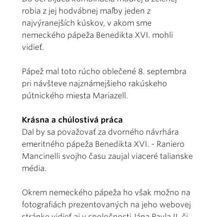
robia z jej hodvábnej maľby jeden z
najvýranejších kúskov, v akom sme
nemeckého pápeža Benedikta XVI. mohli
vidieť.
Pápež mal toto rúcho oblečené 8. septembra
pri návšteve najznámejšieho rakúskeho
pútnického miesta Mariazell.
Krásna a chúlostivá práca
Dal by sa považovať za dvorného návrhára
emeritného pápeža Benedikta XVI. - Raniero
Mancinelli svojho času zaujal viaceré talianske
média.
Okrem nemeckého pápeža ho však možno na
fotografiách prezentovaných na jeho webovej
stránke vidieť aj v spoločnosti Jána Pavla II. či