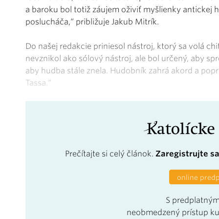
a baroku bol totiž záujem oživiť myšlienky antickej 
poslucháča,“ približuje Jakub Mitrík.
Do našej redakcie priniesol nástroj, ktorý sa volá ch
nevznikol ako sólový nástroj, ale bol určený, aby spre
aby hudba stále znela. Hudobník zahrá akord a popr
Tassa.“
Prečítajte si celý článok.
Zaregistrujte s
online pred
S predplatným
neobmedzený prístup k