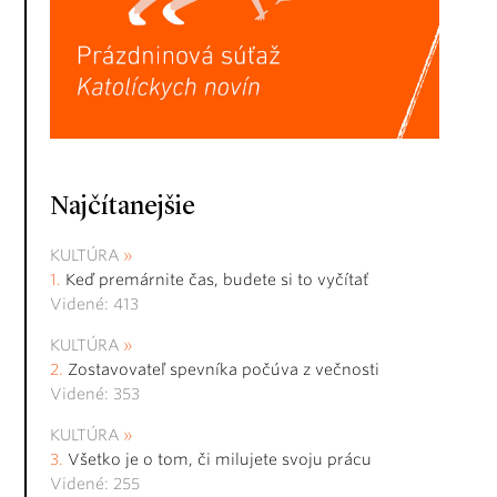
Najčítanejšie
KULTÚRA
Keď premárnite čas, budete si to vyčítať
Videné: 413
KULTÚRA
Zostavovateľ spevníka počúva z večnosti
Videné: 353
KULTÚRA
Všetko je o tom, či milujete svoju prácu
Videné: 255