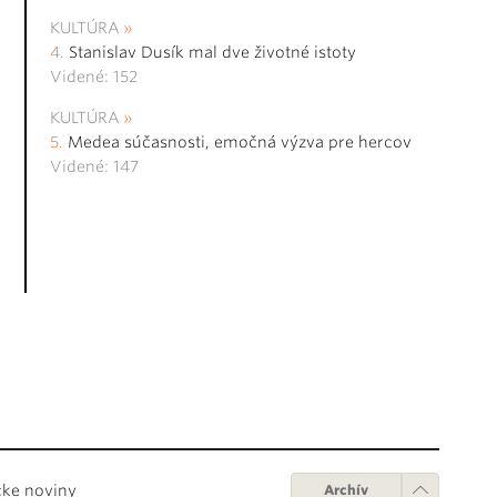
KULTÚRA
Stanislav Dusík mal dve životné istoty
Videné: 152
KULTÚRA
Medea súčasnosti, emočná výzva pre hercov
Videné: 147
cke noviny
Archív