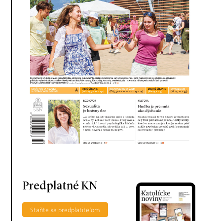
Predplatné KN
Staňte sa predplatiteľom