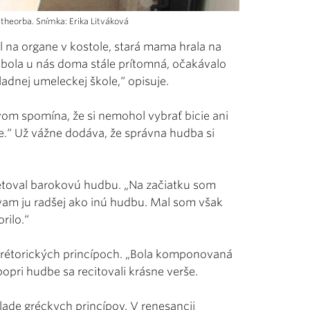
 theorba. Snímka: Erika Litváková
 na organe v kostole, stará mama hrala na
a bola u nás doma stále prítomná, očakávalo
ladnej umeleckej škole,“ opisuje.
vom spomína, že si nemohol vybrať bicie ani
e.“ Už vážne dodáva, že správna hudba si
pretoval barokovú hudbu. „Na začiatku som
ávam ju radšej ako inú hudbu. Mal som však
rilo.“
a rétorických princípoch. „Bola komponovaná
opri hudbe sa recitovali krásne verše.
klade gréckych princípov. V renesancii