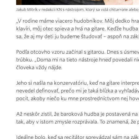
Jakub Mitrík v redakcii KN s nástrojom, ktorý sa volá chitarrone alebo
„V rodine máme viacero hudobníkov. Môj dedko hral
klavíri, môj otec spieva a hrá na gitare. Keďže hudb
sa, že aj my deti ju budeme študovať – aspoň na zák
Podľa otcovho vzoru začínal s gitarou. Dnes s úsme
trúbku. „Doma mi na tieto nástroje hneď povedali ni
človeka vždy nájde.
Jeho si našla na konzervatóriu, keď na gitare inter
nevedel definovať, prečo mi je taká blízka a vyhľad
pocit, akoby niečo ku mne prostredníctvom nej hovo
Až neskôr zistil, že baroková hudba je postavená n
tak, aby v istom zmysle rozprávala. To znamená, že p
Ideálne bolo, keď sa recitátor sprevádzal sám na zá