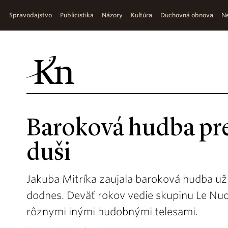
Spravodajstvo
Publicistika
Názory
Kultúra
Duchovná obnova
Ne
Baroková hudba pre
duši
Jakuba Mitríka zaujala baroková hudba už 
dodnes. Deväť rokov vedie skupinu Le Nuo
rôznymi inými hudobnými telesami.