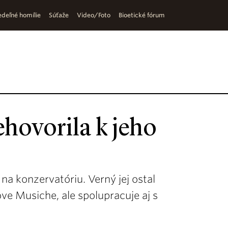
deľné homílie
Súťaže
Video/Foto
Bioetické fórum
hovorila k jeho
na konzervatóriu. Verný jej ostal
ve Musiche, ale spolupracuje aj s