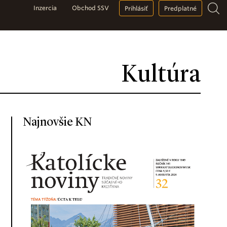
Inzercia
Obchod SSV
Prihlásiť
Predplatné
Kultúra
Najnovšie KN