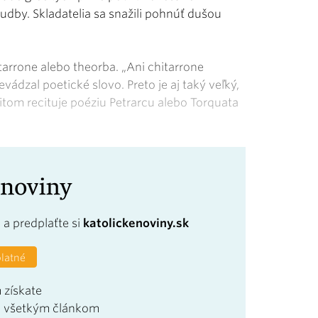
hudby. Skladatelia sa snažili pohnúť dušou
itarrone alebo theorba. „Ani chitarrone
vádzal poetické slovo. Preto je aj taký veľký,
itom recituje poéziu Petrarcu alebo Torquata
a
a predplaťte si
katolickenoviny.sk
platné
 získate
u všetkým článkom