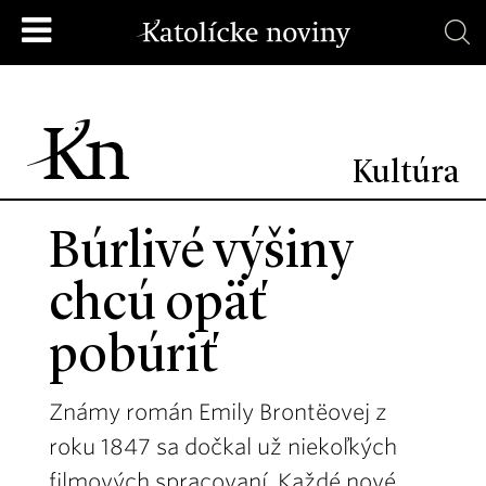
Kultúra
Búrlivé výšiny
chcú opäť
pobúriť
Známy román Emily Brontëovej z
roku 1847 sa dočkal už niekoľkých
filmových spracovaní. Každé nové