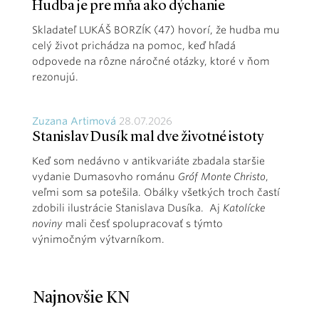
Hudba je pre mňa ako dýchanie
Skladateľ LUKÁŠ BORZÍK (47) hovorí, že hudba mu
celý život prichádza na pomoc, keď hľadá
odpovede na rôzne náročné otázky, ktoré v ňom
rezonujú.
Zuzana Artimová
28.07.2026
Stanislav Dusík mal dve životné istoty
Keď som nedávno v antikvariáte zbadala staršie
vydanie Dumasovho románu
Gróf Monte Christo
,
veľmi som sa potešila. Obálky všetkých troch častí
zdobili ilustrácie Stanislava Dusíka. Aj
Katolícke
noviny
mali česť spolupracovať s týmto
výnimočným výtvarníkom.
Najnovšie KN