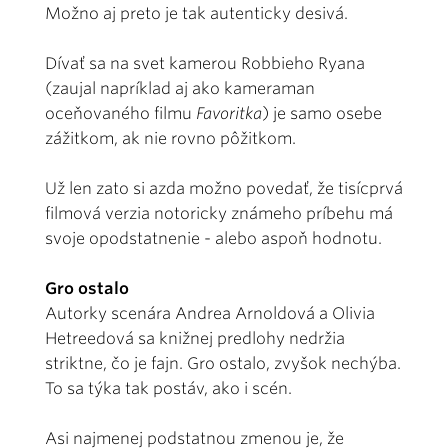
Možno aj preto je tak autenticky desivá.
Dívať sa na svet kamerou Robbieho Ryana
(zaujal napríklad aj ako kameraman
oceňovaného filmu
Favoritka
) je samo osebe
zážitkom, ak nie rovno pôžitkom.
Už len zato si azda možno povedať, že tisícprvá
filmová verzia notoricky známeho príbehu má
svoje opodstatnenie - alebo aspoň hodnotu.
Gro ostalo
Autorky scenára Andrea Arnoldová a Olivia
Hetreedová sa knižnej predlohy nedržia
striktne, čo je fajn. Gro ostalo, zvyšok nechýba.
To sa týka tak postáv, ako i scén.
Asi najmenej podstatnou zmenou je, že