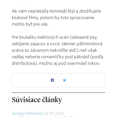
Ak vám neprekáža temnejší štýl a zbožňujete
klubové filmy, potom by toto spracovanie
mohlo byť pre vás.
Pre brutalitu niektorých scén (obesené psy,
zabíjanie zajacov a ovce, takmer päťminútová
scéna so závanom nekrofílie atď.) naň však
radšej neberte romantičky pod pätnásť (podľa
distribútora), možno aj pod osemnásť rokov.
Súvisiace články
Zuzana Artimová
05.08.2026