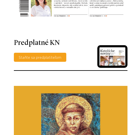
Predplatné KN
Staňte sa predplatiteľom