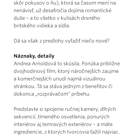
skôr pokusov o ňu), ktorá sa časom mení na
nenávisť, už desaťročia dojíma romantické
duše – a to všetko v kulisách drsného
britského vidieka a sídla.
Dá sa však z predlohy vyťažiť niečo nové?
Náznaky, detaily
Andrea Arnoldová to skúsila. Ponúka približne
dvojhodinový film, ktorý náročnejších zaujme
a komerčnejších unudí najmä vizuálnou
stránkou. Tá sa stáva jedným z benefitov či
dokonca „rozprávačom“ príbehu.
Predstavte si spojenie ručnej kamery, dlhých
sekvencií, tlmeného osvetlenia, ponurých
interiérov aj temravých exteriérov – a máte
ingrediencie, z ktorých tvorcovia ťažili najviac.