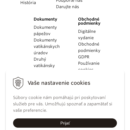
Podporte nás
História
Darujte nás
Dokumenty
Obchodné
podmienky
Dokumenty
Digitálne
pápežov
vydanie
Dokumenty
Obchodné
vatikánskych
podmienky
úradov
GDPR
Druhý
Používanie
vatikánsky
cookies
koncil
Dokumenty
Vaše nastavenie cookies
KBS
Kódex
Súbory cookie nám pomáhajú pri poskytovaní
kánonického
služieb pre vás. Umožňujú spoznať a zapamätať si
práva
vaše preferencie.
Katechizmus
Katolíckej
Prijať
cirkvi