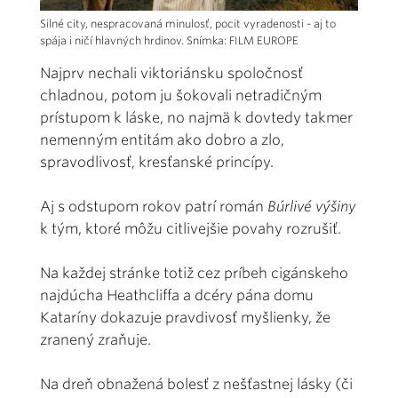
Silné city, nespracovaná minulosť, pocit vyradenosti - aj to
spája i ničí hlavných hrdinov. Snímka: FILM EUROPE
Najprv nechali viktoriánsku spoločnosť
chladnou, potom ju šokovali netradičným
prístupom k láske, no najmä k dovtedy takmer
nemenným entitám ako dobro a zlo,
spravodlivosť, kresťanské princípy.
Aj s odstupom rokov patrí román
Búrlivé výšiny
k tým, ktoré môžu citlivejšie povahy rozrušiť.
Na každej stránke totiž cez príbeh cigánskeho
najdúcha Heathcliffa a dcéry pána domu
Kataríny dokazuje pravdivosť myšlienky, že
zranený zraňuje.
Na dreň obnažená bolesť z nešťastnej lásky (či