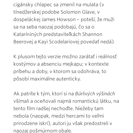
cigánsky chlapec sa zmenil na mulata (v
tínedžerskej podobe Solomon Glave, v
dospeláckej James Howson – poteší, že muži
sa na seba naozaj podobajú, čo sa o
Kataríniných predstaviteľkách Shannon
Beerovej a Kayi Scodelariovej povedať nedá).
K plusom tejto verzie možno zarátať i reálnosť
kostýmov a absenciu mejkapu; v kontexte
príbehu a doby, v ktorom sa odohráva, to
pôsobí maximálne autenticky.
Ak patríte k tým, ktorí si na
Búrlivých výšinách
všímali a oceňovali najmä romantickú látku, na
tento film radšej nechoďte. Niežeby tam
nebola (naopak, medzi hercami to veľmi
prirodzene iskrí), autori ju však predostreli v
naozaj pošmúrnom obale.