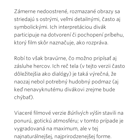
Zámerne nedoostrené, rozmazané obrazy sa
striedajú s ostrými, veľmi detailnými, často aj
symbolickými. Ich interpretáciou divák
participuje na dotvorení či pochopení príbehu,
ktorý film skôr naznačuje, ako rozpráva.
Robí to však bravúrne, čo možno pripísať aj
zásluhe hercov. Ich reč tela (v tejto verzii často
dôležitejšia ako dialógy) je taká výrečná, že
naozaj nebol potrebný hudobný podmaz (aj
keď nenavyknutému divákovi zrejme bude
chýbať).
Viaceré filmové verzie
Búrlivých výšin
stavili na
ponurú, gotickú atmosféru; v tomto prípade je
vygradovaná na maximum, ale v tej
najnaturálnejšej, najprirodzenejšej forme.