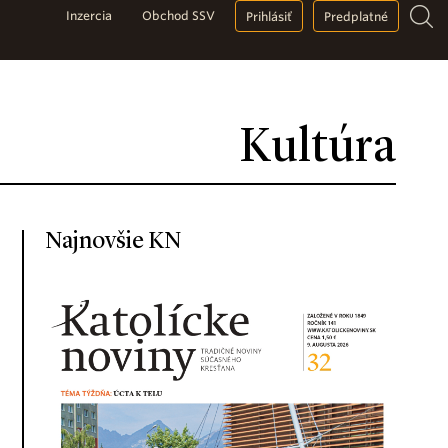
Inzercia
Obchod SSV
Prihlásiť
Predplatné
Kultúra
Najnovšie KN