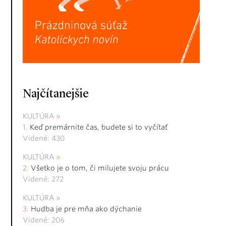
Najčítanejšie
KULTÚRA
Keď premárnite čas, budete si to vyčítať
Videné: 430
KULTÚRA
Všetko je o tom, či milujete svoju prácu
Videné: 272
KULTÚRA
Hudba je pre mňa ako dýchanie
Videné: 206