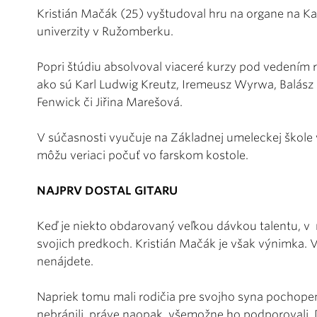
Kristián Mačák (25) vyštudoval hru na organe na Ka
univerzity v Ružomberku.
Popri štúdiu absolvoval viaceré kurzy pod vedením
ako sú Karl Ludwig Kreutz, Iremeusz Wyrwa, Balász 
Fenwick či Jiřina Marešová.
V súčasnosti vyučuje na Základnej umeleckej škole v
môžu veriaci počuť vo farskom kostole.
NAJPRV DOSTAL GITARU
Keď je niekto obdarovaný veľkou dávkou talentu, v 
svojich predkoch. Kristián Mačák je však výnimka. V
nenájdete.
Napriek tomu mali rodičia pre svojho syna pochopeni
nebránili, práve naopak, všemožne ho podporovali. D