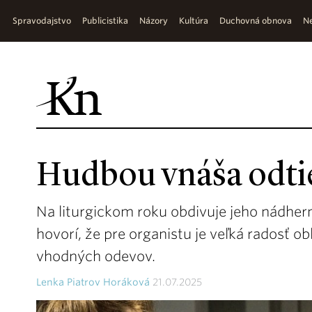
Spravodajstvo
Publicistika
Názory
Kultúra
Duchovná obnova
Ne
Hudbou vnáša odtie
Na liturgickom roku obdivuje jeho nádher
hovorí, že pre organistu je veľká radosť ob
vhodných odevov.
Lenka Piatrov Horáková
21.07.2025