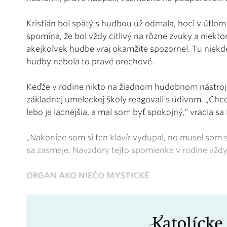
Kristián bol spätý s hudbou už odmala, hoci v útl
spomína, že bol vždy citlivý na rôzne zvuky a niekt
akejkoľvek hudbe vraj okamžite spozornel. Tu niekde
hudby nebola to pravé orechové.
Keďže v rodine nikto na žiadnom hudobnom nástroji 
základnej umeleckej školy reagovali s údivom. „Chcel 
lebo je lacnejšia, a mal som byť spokojný,“ vracia sa
„Nakoniec som si ten klavír vydupal, no musel som 
sa zasmeje. Navzdory tejto spomienke v rodine vždy
ORGAN AKO NIEČO MYSTICKÉ