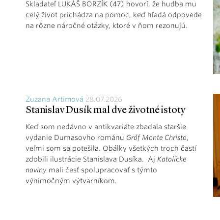
Skladateľ LUKÁŠ BORZÍK (47) hovorí, že hudba mu
celý život prichádza na pomoc, keď hľadá odpovede
na rôzne náročné otázky, ktoré v ňom rezonujú.
Zuzana Artimová
28.07.2026
Stanislav Dusík mal dve životné istoty
Keď som nedávno v antikvariáte zbadala staršie
vydanie Dumasovho románu
Gróf Monte Christo
,
veľmi som sa potešila. Obálky všetkých troch častí
zdobili ilustrácie Stanislava Dusíka. Aj
Katolícke
noviny
mali česť spolupracovať s týmto
výnimočným výtvarníkom.