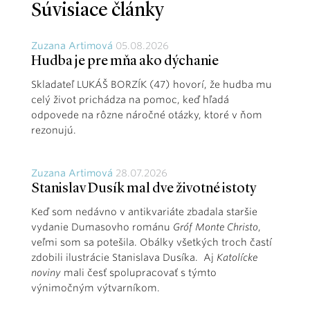
Súvisiace články
Zuzana Artimová
05.08.2026
Hudba je pre mňa ako dýchanie
Skladateľ LUKÁŠ BORZÍK (47) hovorí, že hudba mu
celý život prichádza na pomoc, keď hľadá
odpovede na rôzne náročné otázky, ktoré v ňom
rezonujú.
Zuzana Artimová
28.07.2026
Stanislav Dusík mal dve životné istoty
Keď som nedávno v antikvariáte zbadala staršie
vydanie Dumasovho románu
Gróf Monte Christo
,
veľmi som sa potešila. Obálky všetkých troch častí
zdobili ilustrácie Stanislava Dusíka. Aj
Katolícke
noviny
mali česť spolupracovať s týmto
výnimočným výtvarníkom.