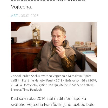
Vojtecha.
ART .
08.01.2025
Zo spolupráce Spolku svätého Vojtecha a Miroslava Cipára
vzišli tri literárne klenoty: Faust (2018), Božská komédia (2019,
2024) a Dômyselný rytier Don Quijote de la Mancha (2021).
Snímka: Timo Pozdech
Keď sa v roku 2014 stal riaditeľom Spolku
svätého Vojtecha Ivan Šulík, jeho túžbou bolo