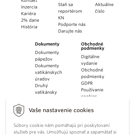
Kontakt
Staň sa
Aktuálne
Inzercia
reportérom
číslo
Kariéra
KN
2% dane
Podporte nás
História
Darujte nás
Dokumenty
Obchodné
podmienky
Dokumenty
Digitálne
pápežov
vydanie
Dokumenty
Obchodné
vatikánskych
podmienky
úradov
GDPR
Druhý
Používanie
vatikánsky
cookies
koncil
Dokumenty
Vaše nastavenie cookies
KBS
Kódex
Súbory cookie nám pomáhajú pri poskytovaní
kánonického
služieb pre vás. Umožňujú spoznať a zapamätať si
práva