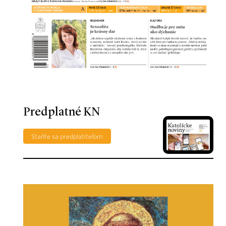
Predplatné KN
Staňte sa predplatiteľom