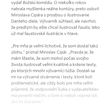
vydať
Božskú komédiu.
O niekoľko rokov
nabrala myšlienka reálne kontúry, preto oslovil
Miroslava Cipára s prosbou o ilustrovanie
Danteho diela. Výtvarník súhlasil, ale navrhol,
že predtým by ešte chcel ilustrovať
Fausta
, lebo
už mal faustovské ilustrácie v hlave.
„Pre mňa je veľmi lichotivé, že som dostal takú
úlohu,“ priznal Miroslav Cipár. „Pravda je, že
mám šťastie, že som mohol počas svojho
života ilustrovať veľmi kvalitné a krásne texty,
po ktorých mnohí výtvarníci túžia. Dostali sa
mi na výtvarné stvárnenie i texty, ktoré boli
problematické, ale vždy bolo pre mňa veľmi
príjemné, že zodpovední ľudia z vydavateľstiev
ma poverili niečím, o čom si neboli vopred istí,
ako to dopadne.“