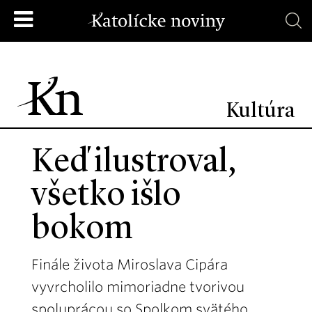
Kultúra
Keď ilustroval,
všetko išlo
bokom
Finále života Miroslava Cipára
vyvrcholilo mimoriadne tvorivou
spoluprácou so Spolkom svätého