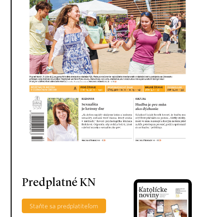
Predplatné KN
Staňte sa predplatiteľom