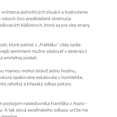
 vnímania jednotlivých situácií a hodnotenie
o rokoch živo predkladané stretnutia
ďovacích klášotroch, ktoré sa pre obe strany
sti, ktoré patriot z „Fraštáku“ vždy opíše
znejší sentiment možno sledovať v deskripcii
a smrteľnej posteli.
nou mamou mohol stráviť jednu hodinu,
pokora opakovane eskalovala v homiletike,
tento rehoľný a kňazský odkaz pokory
ým postojom nasledovníka Františka z Assisi -
 A tak slová serafínskeho odkazu určite nie
ategórie.