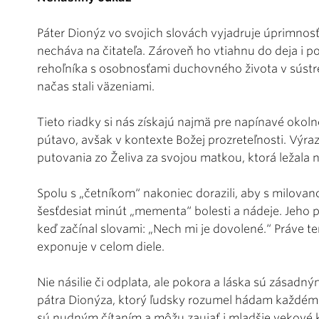
Páter Dionýz vo svojich slovách vyjadruje úprimnosť
necháva na čitateľa. Zároveň ho vtiahnu do deja i p
rehoľníka s osobnosťami duchovného života v sústre
načas stali väzeniami.
Tieto riadky si nás získajú najmä pre napínavé okolno
pútavo, avšak v kontexte Božej prozreteľnosti. Výra
putovania zo Želiva za svojou matkou, ktorá ležala n
Spolu s „četníkom“ nakoniec dorazili, aby s milova
šesťdesiat minút „mementa“ bolesti a nádeje. Jeho 
keď začínal slovami: „Nech mi je dovolené.“ Práve 
exponuje v celom diele.
Nie násilie či odplata, ale pokora a láska sú zásadn
pátra Dionýza, ktorý ľudsky rozumel hádam každému.
sú nudným čítaním a môžu zaujať i mladšie vekové k