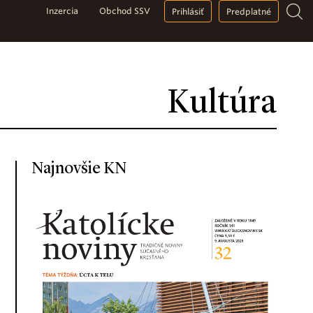
Inzercia
Obchod SSV
Prihlásiť
Predplatné
Kultúra
Najnovšie KN