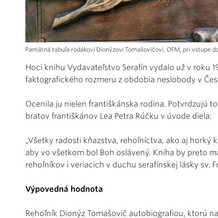
Pamätná tabuľa rodákovi Dionýzovi Tomašovičovi, OFM, pri vstupe do
Hoci knihu Vydavateľstvo Serafín vydalo už v roku
faktografického rozmeru z obdobia neslobody v Če
Ocenila ju nielen františkánska rodina. Potvrdzujú t
bratov františkánov Lea Petra Rúčku v úvode diela:
„Všetky radosti kňazstva, rehoľníctva, ako aj horký 
aby vo všetkom bol Boh oslávený. Kniha by preto m
rehoľníkov i veriacich v duchu serafínskej lásky sv. F
Výpovedná hodnota
Rehoľník Dionýz Tomašovič autobiografiou, ktorú napís