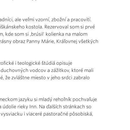
níci, ale veľmi vzorní, zbožní a pracovití.
iškánskeho kostola. Rezervoval som si prvé
, kde som si ,brúsil' kolienka na malom
rásny obraz Panny Márie, Kráľovnej všetkých
ofické i teologické štúdiá opisuje
i duchovných vodcov a zážitkov, ktoré mali
, že zvláštne miesto v jeho srdci zabralo
meckom jazyku si mladý rehoľník pochvaľuje
 údolie rieky Inn. Na ďalších stránkach so
 vysviacku i viaceré pastoračné pôsobiská,