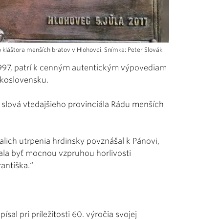
 kláštora menších bratov v Hlohovci. Snímka: Peter Slovák
 1997, patrí k cenným autentickým výpovediam
skoslovensku.
o slová vtedajšieho provinciála Rádu menších
kalich utrpenia hrdinsky povznášal k Pánovi,
ala byť mocnou vzpruhou horlivosti
rantiška.“
al pri príležitosti 60. výročia svojej