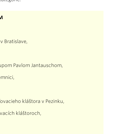
FM
v Bratislave,
iskupom Pavlom Jantauschom,
emnici,
ovacieho kláštora v Pezinku,
ovacích kláštoroch,