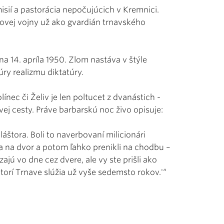
isií a pastorácia nepočujúcich v Kremnici.
ovej vojny už ako gvardián trnavského
a 14. apríla 1950. Zlom nastáva v štýle
ry realizmu diktatúry.
nec či Želiv je len poltucet z dvanástich -
ovej cesty. Práve barbarskú noc živo opisuje:
áštora. Boli to naverbovaní milicionári
sa na dvor a potom ľahko prenikli na chodbu –
zajú vo dne cez dvere, ale vy ste prišli ako
 ktorí Trnave slúžia už vyše sedemsto rokov.'“