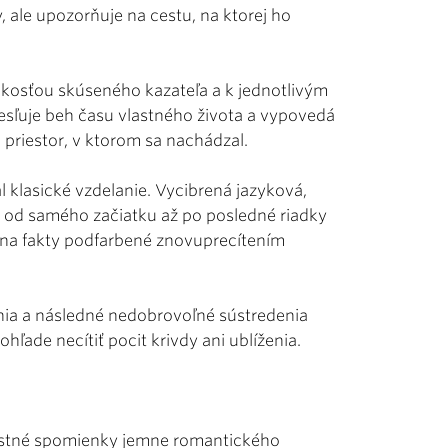
y, ale upozorňuje na cestu, na ktorej ho
ľahkosťou skúseného kazateľa a k jednotlivým
esľuje beh času vlastného života a vypovedá
priestor, v ktorom sa nachádzal.
l klasické vzdelanie. Vycibrená jazyková,
xt od samého začiatku až po posledné riadky
az na fakty podfarbené znovuprecítením
nia a následné nedobrovoľné sústredenia
ľade necítiť pocit krivdy ani ublíženia.
dostné spomienky jemne romantického