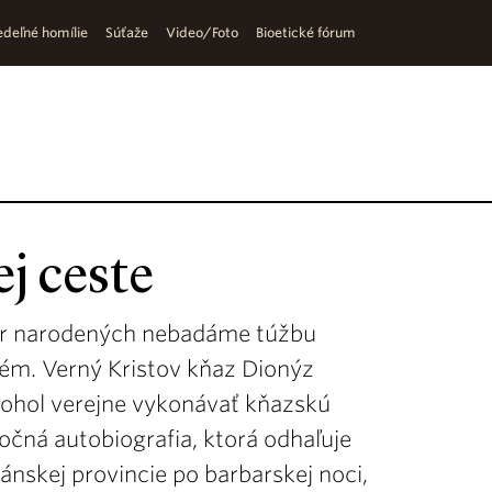
deľné homílie
Súťaže
Video/Foto
Bioetické fórum
ej ceste
skôr narodených nebadáme túžbu
lém. Verný Kristov kňaz Dionýz
ohol verejne vykonávať kňazskú
očná autobiografia, ktorá odhaľuje
kánskej provincie po barbarskej noci,