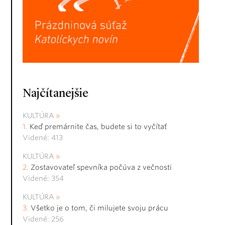
Najčítanejšie
KULTÚRA
Keď premárnite čas, budete si to vyčítať
Videné: 413
KULTÚRA
Zostavovateľ spevníka počúva z večnosti
Videné: 354
KULTÚRA
Všetko je o tom, či milujete svoju prácu
Videné: 256