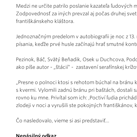
Medzi ne určite patrilo poslanie kazateľa ľudových m
Zodpovednosť za iných prevzal aj počas druhej svet
františkánskeho kláštora.
Jednoznačným predelom v autobiografii je noc z 13. n
písania, keďže prvé husle začínajú hrať smutné kontú
Pezinok, Báč, Svätý Beňadik, Osek u Duchcova, Podolí
ako píše autor - „štácií“ - zastavení serafínskej kríž
„Presne o polnoci ktosi s rehotom búchal na bránu kl
s kvermi. Vylomili zadnú bránu pri baštách, dostali 
rovno ku mne. Privítal som ich: ,Poctiví ľudia prichád
zlodeji v noci a vyrušili ste pokojných františkánov,
Čo nasledovalo, vieme si asi predstaviť...
Nenásilný odkaz