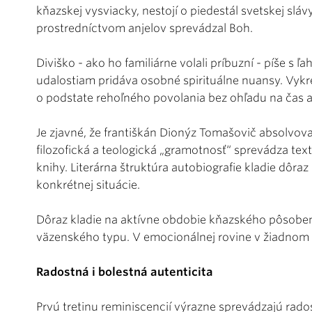
kňazskej vysviacky, nestojí o piedestál svetskej sláv
prostredníctvom anjelov sprevádzal Boh.
Diviško - ako ho familiárne volali príbuzní - píše s 
udalostiam pridáva osobné spirituálne nuansy. Vykr
o podstate rehoľného povolania bez ohľadu na čas a 
Je zjavné, že františkán Dionýz Tomašovič absolvova
filozofická a teologická „gramotnosť“ sprevádza te
knihy. Literárna štruktúra autobiografie kladie dôr
konkrétnej situácie.
Dôraz kladie na aktívne obdobie kňazského pôsobe
väzenského typu. V emocionálnej rovine v žiadnom oh
Radostná i bolestná autenticita
Prvú tretinu reminiscencií výrazne sprevádzajú ra