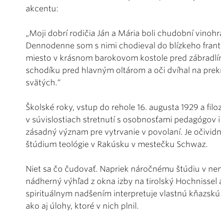
akcentu:
„Moji dobrí rodičia Ján a Mária boli chudobní vinohrad
Dennodenne som s nimi chodieval do blízkeho frant
miesto v krásnom barokovom kostole pred zábradlím
schodíku pred hlavným oltárom a oči dvíhal na prek
svätých.“
Školské roky, vstup do rehole 16. augusta 1929 a filoz
v súvislostiach stretnutí s osobnosťami pedagógov 
zásadný význam pre vytrvanie v povolaní. Je očividné
štúdium teológie v Rakúsku v mestečku Schwaz.
Niet sa čo čudovať. Napriek náročnému štúdiu v ne
nádherný výhľad z okna izby na tirolský Hochnissel a
spirituálnym nadšením interpretuje vlastnú kňazskú
ako aj úlohy, ktoré v nich plnil.