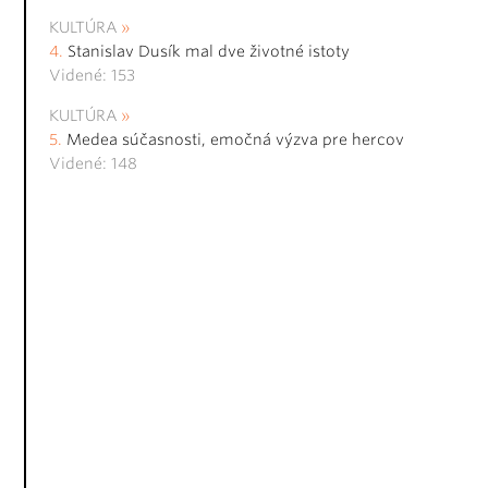
KULTÚRA
Stanislav Dusík mal dve životné istoty
Videné: 153
KULTÚRA
Medea súčasnosti, emočná výzva pre hercov
Videné: 148