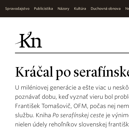
Spravodajstvo
Publicistika
Názory
Kultúra
Duchovná obnova
Ne
Kráčal po serafínsk
U miléniovej generácie a ešte viac u ne
poznávať dobu, keď vyznať vieru bol prob
František Tomašovič, OFM, počas nej nem
službu. Kniha
Po serafínskej ceste
je výnim
nielen údely rehoľníkov slovenskej františ