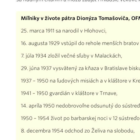
Míľniky v živote pátra Dionýza Tomašoviča, O
25. marca 1911 sa narodil v Hlohovci,
16. augusta 1929 vstúpil do rehole menších bratov 
7. júla 1934 zložil večné sľuby v Malackách,
29. júna 1937 vysvätený za kňaza v Bratislave b
1937 – 1950 na ľudových misiách a v kláštore v Kr
1941 – 1950 gvardián v kláštore v Trnave,
14. apríla 1950 nedobrovoľne odsunutý do sústreď
1950 – 1954 život po barbarskej noci v 12 sústreď
8. decembra 1954 odchod zo Želiva na slobodu,