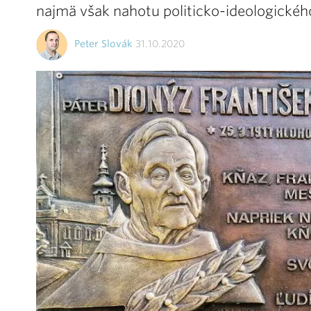
najmä však nahotu politicko-ideologickéh
Peter Slovák
31.10.2020