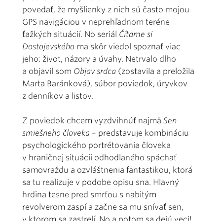
povedať, že myšlienky z nich sú často mojou
GPS navigáciou v neprehľadnom teréne
ťažkých situácií. No seriál
Čítame si
Dostojevského
ma skôr viedol spoznať viac
jeho: život, názory a úvahy. Netrvalo dlho
a objavil som
Objav srdca
(zostavila a preložila
Marta Baránková), súbor poviedok, úryvkov
z denníkov a listov.
Z poviedok chcem vyzdvihnúť najmä
Sen
smiešneho človeka
– predstavuje kombináciu
psychologického portrétovania človeka
v hraničnej situácii odhodlaného spáchať
samovraždu a ozvláštnenia fantastikou, ktorá
sa tu realizuje v podobe opisu sna. Hlavný
hrdina tesne pred smrťou s nabitým
revolverom zaspí a začne sa mu snívať sen,
v ktorom sa zastrelí. No a potom sa dejú veci!