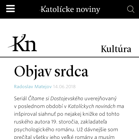
Kultúra
Objav srdca
Radoslav Matejov
14.06.2018
Seriál
Čítame si Dostojevského
uverejňovaný
v poslednom období v
Katolíckych novinách
ma
inšpiroval siahnuť po nejakej knižke od tohto
ruského autora 19. storočia, zakladateľa
psychologického románu. Už dávnejšie som
prečítal všetky jeho veľké romány a musím