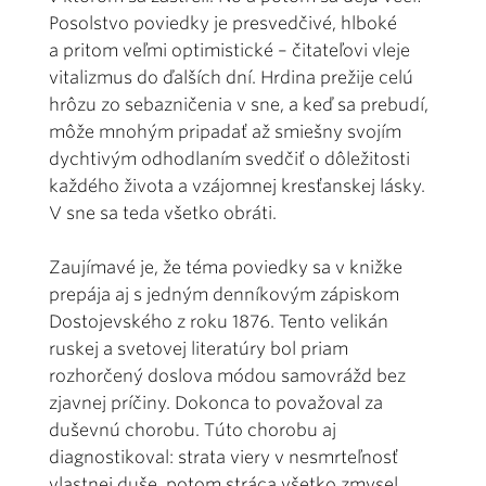
Posolstvo poviedky je presvedčivé, hlboké
a pritom veľmi optimistické – čitateľovi vleje
vitalizmus do ďalších dní. Hrdina prežije celú
hrôzu zo sebazničenia v sne, a keď sa prebudí,
môže mnohým pripadať až smiešny svojím
dychtivým odhodlaním svedčiť o dôležitosti
každého života a vzájomnej kresťanskej lásky.
V sne sa teda všetko obráti.
Zaujímavé je, že téma poviedky sa v knižke
prepája aj s jedným denníkovým zápiskom
Dostojevského z roku 1876. Tento velikán
ruskej a svetovej literatúry bol priam
rozhorčený doslova módou samovrážd bez
zjavnej príčiny. Dokonca to považoval za
duševnú chorobu. Túto chorobu aj
diagnostikoval: strata viery v nesmrteľnosť
vlastnej duše, potom stráca všetko zmysel.