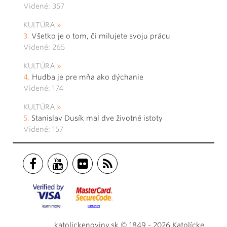
Videné: 357
KULTÚRA
Všetko je o tom, či milujete svoju prácu
Videné: 265
KULTÚRA
Hudba je pre mňa ako dýchanie
Videné: 174
KULTÚRA
Stanislav Dusík mal dve životné istoty
Videné: 157
katolickenoviny.sk © 1849 - 2026 Katolícke