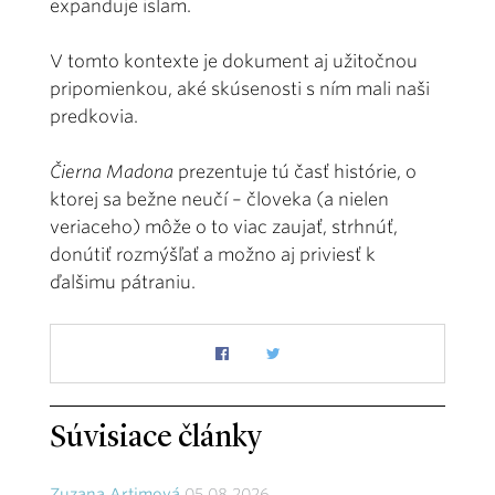
expanduje islam.
V tomto kontexte je dokument aj užitočnou
pripomienkou, aké skúsenosti s ním mali naši
predkovia.
Čierna Madona
prezentuje tú časť histórie, o
ktorej sa bežne neučí – človeka (a nielen
veriaceho) môže o to viac zaujať, strhnúť,
donútiť rozmýšľať a možno aj priviesť k
ďalšimu pátraniu.
Súvisiace články
Zuzana Artimová
05.08.2026