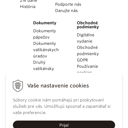
2% dane
Podporte nás
História
Darujte nás
Dokumenty
Obchodné
podmienky
Dokumenty
Digitálne
pápežov
vydanie
Dokumenty
Obchodné
vatikánskych
podmienky
úradov
GDPR
Druhý
Používanie
vatikánsky
cookies
koncil
Dokumenty
Vaše nastavenie cookies
KBS
Kódex
kánonického
Súbory cookie nám pomáhajú pri poskytovaní
práva
služieb pre vás. Umožňujú spoznať a zapamätať si
Katechizmus
vaše preferencie.
Katolíckej
cirkvi
Prijať