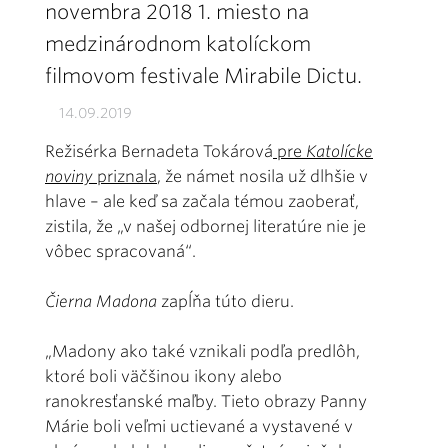
novembra 2018 1. miesto na
medzinárodnom katolíckom
filmovom festivale Mirabile Dictu.
14.09.2019
Režisérka Bernadeta Tokárová
pre
Katolícke
noviny
priznala
, že námet nosila už dlhšie v
hlave – ale keď sa začala témou zaoberať,
zistila, že „v našej odbornej literatúre nie je
vôbec spracovaná“.
Čierna Madona
zapĺňa túto dieru.
„Madony ako také vznikali podľa predlôh,
ktoré boli väčšinou ikony alebo
ranokresťanské maľby. Tieto obrazy Panny
Márie boli veľmi uctievané a vystavené v