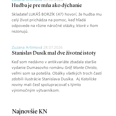
Hudba je pre mňa ako dýchanie
Skladateľ LUKÁŠ BORZÍK (47) hovorí, že hudba mu
celý život prichádza na pomoc, keď hľadá
odpovede na rôzne náročné otázky, ktoré v ňom
rezonujú.
Zuzana Artimová
28.07.2026
Stanislav Dusík mal dve životné istoty
Keď som nedávno v antikvariáte zbadala staršie
vydanie Dumasovho románu
Gróf Monte Christo
,
veľmi som sa potešila. Obálky všetkých troch častí
zdobili ilustrácie Stanislava Dusíka. Aj
Katolícke
noviny
mali česť spolupracovať s týmto
výnimočným výtvarníkom.
Najnovšie KN