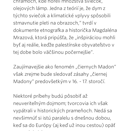
chrámoch, kde horeli množstvá sviečok,
olejových lámp. Jedna z teórií je, že dym z
týchto sviečok a klimatické vplyvy spôsobili
stmavnutie pleti na obrazoch,“ tvrdí v
dokumente etnografka a historička Magdaléna
Mrazová, ktorá pripúšťa, že „inšpiráciou mohli
byť aj reálie, keďže palestínske obyvateľstvo v
tej dobe bolo väčšinou počernejšie“.
Zaujímavejšie ako fenomén „čiernych Madon“
však zrejme bude sledovať zásahy „čiernej
Madony“ predovšetkým v 16. - 17. storočí.
Niektoré príbehy budú pôsobiť až
neuveriteľným dojmom; tvorcovia ich však
vypátrali v historických prameňoch. Nedá sa
nevšimnúť si istú paralelu s dnešnou dobou,
keď sa do Európy (aj keď už inou cestou) opäť