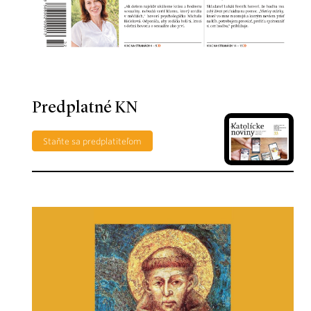
Predplatné KN
Staňte sa predplatiteľom