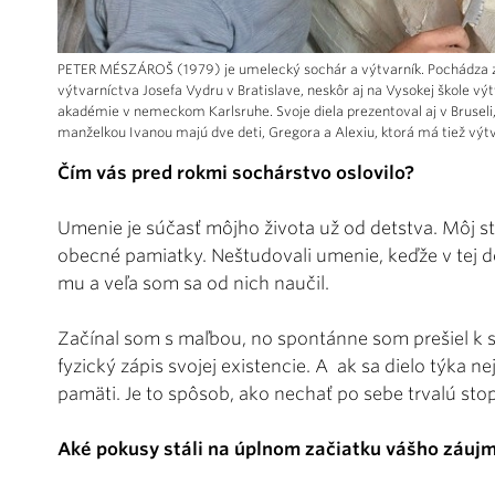
PETER MÉSZÁROŠ (1979) je umelecký sochár a výtvarník. Pochádza z o
výtvarníctva Josefa Vydru v Bratislave, neskôr aj na Vysokej škole vý
akadémie v nemeckom Karlsruhe. Svoje diela prezentoval aj v Bruseli, 
manželkou Ivanou majú dve deti, Gregora a Alexiu, ktorá má tiež výt
Čím vás pred rokmi sochárstvo oslovilo?
Umenie je súčasť môjho života už od detstva. Môj st
obecné pamiatky. Neštudovali umenie, keďže v tej d
mu a veľa som sa od nich naučil.
Začínal som s maľbou, no spontánne som prešiel k
fyzický zápis svojej existencie. A ak sa dielo týka ne
pamäti. Je to spôsob, ako nechať po sebe trvalú sto
Aké pokusy stáli na úplnom začiatku vášho záuj