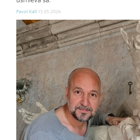
usmieva sa.
Pavol Kall
13.05.2026