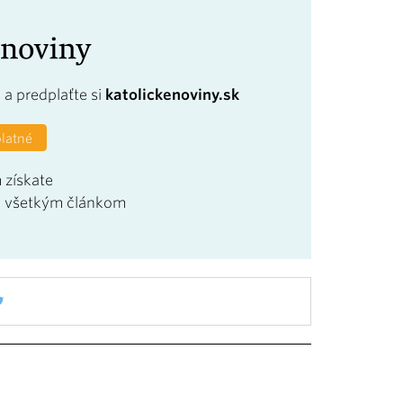
a
a predplaťte si
katolickenoviny.sk
platné
 získate
u všetkým článkom