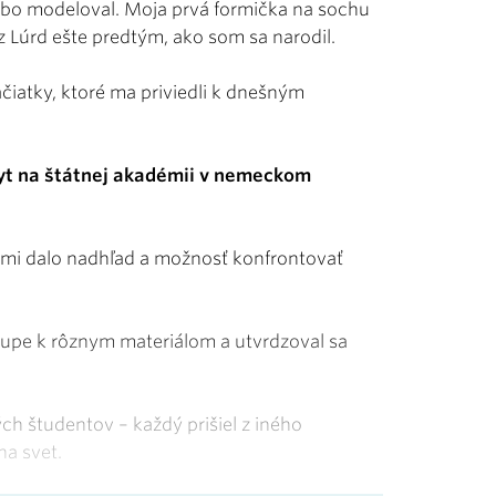
alebo modeloval. Moja prvá formička na sochu
 z Lúrd ešte predtým, ako som sa narodil.
iatky, ktoré ma priviedli k dnešným
byt na štátnej akadémii v nemeckom
a mi dalo nadhľad a možnosť konfrontovať
stupe k rôznym materiálom a utvrdzoval sa
ých študentov – každý prišiel z iného
na svet.