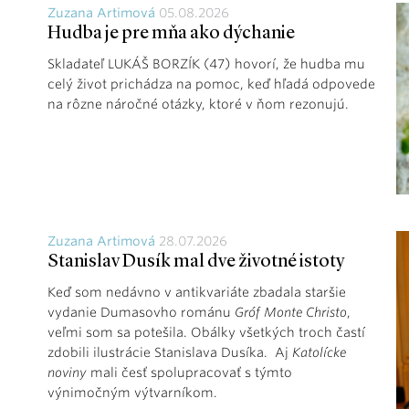
Zuzana Artimová
05.08.2026
Hudba je pre mňa ako dýchanie
Skladateľ LUKÁŠ BORZÍK (47) hovorí, že hudba mu
celý život prichádza na pomoc, keď hľadá odpovede
na rôzne náročné otázky, ktoré v ňom rezonujú.
Zuzana Artimová
28.07.2026
Stanislav Dusík mal dve životné istoty
Keď som nedávno v antikvariáte zbadala staršie
vydanie Dumasovho románu
Gróf Monte Christo
,
veľmi som sa potešila. Obálky všetkých troch častí
zdobili ilustrácie Stanislava Dusíka. Aj
Katolícke
noviny
mali česť spolupracovať s týmto
výnimočným výtvarníkom.