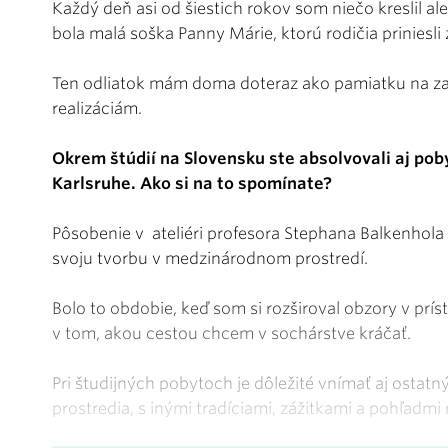
Každý deň asi od šiestich rokov som niečo kreslil 
bola malá soška Panny Márie, ktorú rodičia priniesli
Ten odliatok mám doma doteraz ako pamiatku na zač
realizáciám.
Okrem štúdií na Slovensku ste absolvovali aj po
Karlsruhe. Ako si na to spomínate?
Pôsobenie v ateliéri profesora Stephana Balkenhol
svoju tvorbu v medzinárodnom prostredí.
Bolo to obdobie, keď som si rozširoval obzory v prí
v tom, akou cestou chcem v sochárstve kráčať.
Pri študijných pobytoch je dôležité vnímať aj ostatn
prostredia, s inými tradíciami, zážitkami a pohľadmi 