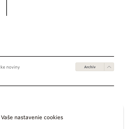
cke noviny
Archív
Obchodné podmienky
ápežov
Digitálne vydanie
Vaše nastavenie cookies
tikánskych úradov
Obchodné podmienky
sky koncil
GDPR