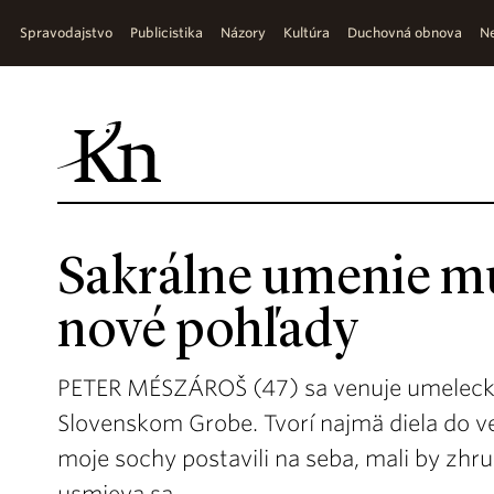
Spravodajstvo
Publicistika
Názory
Kultúra
Duchovná obnova
Ne
Sakrálne umenie mu
nové pohľady
PETER MÉSZÁROŠ (47) sa venuje umelecké
Slovenskom Grobe. Tvorí najmä diela do ve
moje sochy postavili na seba, mali by zhru