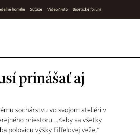
deľné homílie
Súťaže
Video/Foto
Bioetické fórum
sí prinášať aj
mu sochárstvu vo svojom ateliéri v
rejného priestoru. „Keby sa všetky
ba polovicu výšky Eiffelovej veže,“