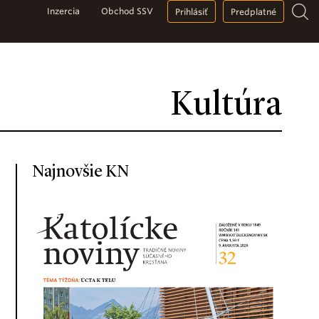
Inzercia
Obchod SSV
Prihlásiť
Predplatné
Kultúra
Najnovšie KN