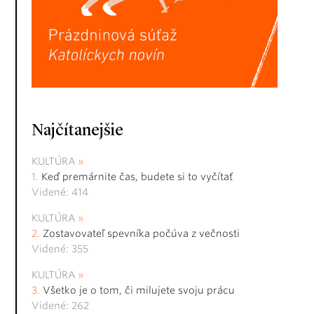
Najčítanejšie
KULTÚRA
Keď premárnite čas, budete si to vyčítať
Videné: 414
KULTÚRA
Zostavovateľ spevníka počúva z večnosti
Videné: 355
KULTÚRA
Všetko je o tom, či milujete svoju prácu
Videné: 262