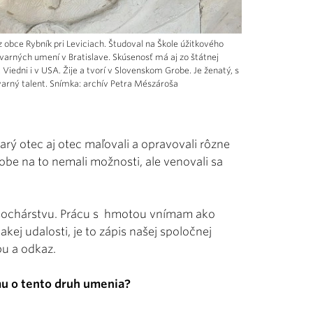
bce Rybník pri Leviciach. Študoval na Škole úžitkového
tvarných umení v Bratislave. Skúsenosť má aj zo štátnej
Viedni i v USA. Žije a tvorí v Slovenskom Grobe. Je ženatý, s
varný talent. Snímka: archív Petra Mészároša
arý otec aj otec maľovali a opravovali rôzne
obe na to nemali možnosti, ale venovali sa
 sochárstvu. Prácu s hmotou vnímam ako
jakej udalosti, je to zápis našej spoločnej
pu a odkaz.
mu o tento druh umenia?