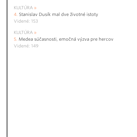
KULTÚRA
Stanislav Dusík mal dve životné istoty
Videné: 153
KULTÚRA
Medea súčasnosti, emočná výzva pre hercov
Videné: 149