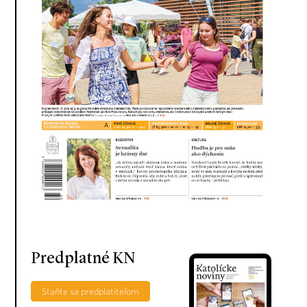
Predplatné KN
Staňte sa predplatiteľom