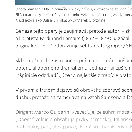
Opera Samson a Dalila prináša biblický príbeh, v ktorom sa striedajú 
Filištíncami a lyrické scény milostného vzťahu a následnej zrady med
Kružliaková ako Dalila. Snímka: SND/Marek Olbrzymek
Genéza tejto opery je zaujímavá, pretože autori – sk
a libretista Ferdinand Lemaire (1832 – 1879) ju začal
originálne dielo,“ zdôrazňuje šéfdramaturg Opery S
Skladateľa a libretistu počas práce na oratóriu inšpi
potenciál operného dramatizmu. Jedna z najlepších
inšpirácie odzrkadľujúce to najlepšie z tradície orato
V prvom a treťom dejstve sú obrovské zborové scény
duchu, pretože sa zameriava na vzťah Samsona a Dal
Dirigent Marco Guidarini vysvetľuje, že súhrn mozai
„Operné veľdielo obsahuje prvky nemeckej, taliansk
oratoriálny part, ale aj prvky, ktoré sú charakteristi