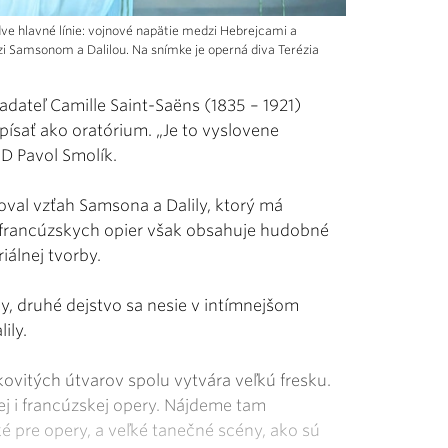
dve hlavné línie: vojnové napätie medzi Hebrejcami a
zi Samsonom a Dalilou. Na snímke je operná diva Terézia
ladateľ Camille Saint-Saëns (1835 – 1921)
i písať ako oratórium. „Je to vyslovene
ND Pavol Smolík.
roval vzťah Samsona a Dalily, ktorý má
 francúzskych opier však obsahuje hudobné
riálnej tvorby.
, druhé dejstvo sa nesie v intímnejšom
ily.
kovitých útvarov spolu vytvára veľkú fresku.
ej i francúzskej opery. Nájdeme tam
cké pre opery, a veľké tanečné scény, ako sú