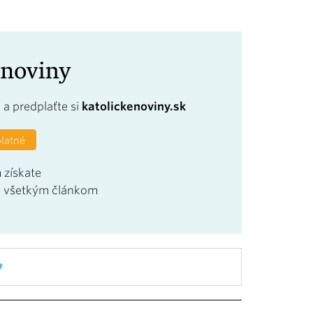
a
a predplaťte si
katolickenoviny.sk
platné
 získate
u všetkým článkom