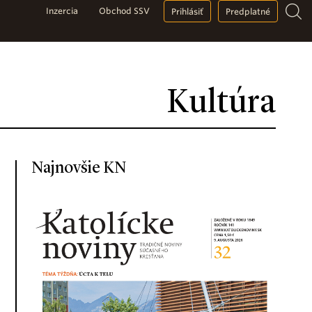
Inzercia
Obchod SSV
Prihlásiť
Predplatné
Kultúra
Najnovšie KN