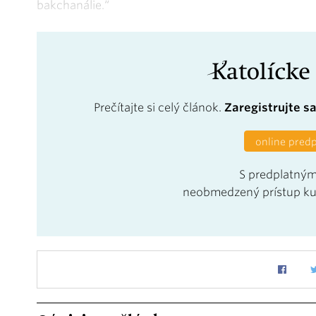
bakchanálie.“
Prečítajte si celý článok.
Zaregistrujte s
online pred
S predplatným
neobmedzený prístup k