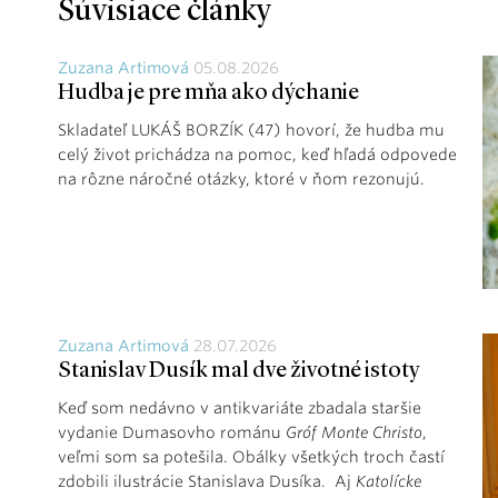
Súvisiace články
Zuzana Artimová
05.08.2026
Hudba je pre mňa ako dýchanie
Skladateľ LUKÁŠ BORZÍK (47) hovorí, že hudba mu
celý život prichádza na pomoc, keď hľadá odpovede
na rôzne náročné otázky, ktoré v ňom rezonujú.
Zuzana Artimová
28.07.2026
Stanislav Dusík mal dve životné istoty
Keď som nedávno v antikvariáte zbadala staršie
vydanie Dumasovho románu
Gróf Monte Christo
,
veľmi som sa potešila. Obálky všetkých troch častí
zdobili ilustrácie Stanislava Dusíka. Aj
Katolícke