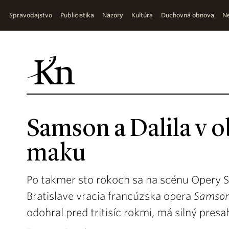
Spravodajstvo
Publicistika
Názory
Kultúra
Duchovná obnova
Ne
Samson a Dalila v o
maku
Po takmer sto rokoch sa na scénu Opery 
Bratislave vracia francúzska opera
Samson
odohral pred tritisíc rokmi, má silný presa