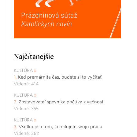
Najčítanejšie
KULTÚRA
Keď premárnite čas, budete si to vyčítať
Videné: 414
KULTÚRA
Zostavovateľ spevníka počúva z večnosti
Videné: 355
KULTÚRA
Všetko je o tom, či milujete svoju prácu
Videné: 262