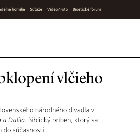
deľné homílie
Súťaže
Video/Foto
Bioetické fórum
bklopení vlčieho
Slovenského národného divadla v
 a Dalila
. Biblický príbeh, ktorý sa
h do súčasnosti.