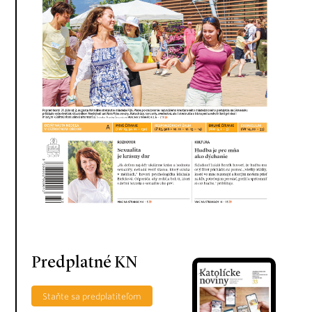
Predplatné KN
Staňte sa predplatiteľom