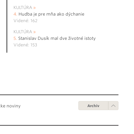
KULTÚRA
Hudba je pre mňa ako dýchanie
Videné: 162
KULTÚRA
Stanislav Dusík mal dve životné istoty
Videné: 153
cke noviny
Archív