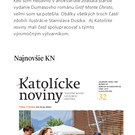
Keď som nedávno v antikvariáte zbadala staršie
vydanie Dumasovho románu
Gróf Monte Christo
,
veľmi som sa potešila. Obálky všetkých troch častí
zdobili ilustrácie Stanislava Dusíka. Aj
Katolícke
noviny
mali česť spolupracovať s týmto
výnimočným výtvarníkom.
Najnovšie KN