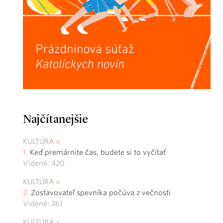
Najčítanejšie
KULTÚRA
Keď premárnite čas, budete si to vyčítať
Videné: 420
KULTÚRA
Zostavovateľ spevníka počúva z večnosti
Videné: 361
KULTÚRA