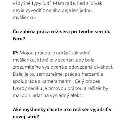
vždy iné typy ľudí. Mám rada, keď si divák
nevie vyvodiť z celého deja len jednu
myšlienku.
Čo zahŕňa práca režiséra pri tvorbe seriálu
Fara
?
IP:
Mojou prácou je udržať základnú
myšlienku, ktorá je v scenári, aby bola
zrozumiteľne vyslovená a odovzdaná divákovi.
Ďalej je to, samozrejme, práca s hercami a
spolupráca s kameramanmi. Celý proces
tvorby seriálu je tímovou prácou a režisér by
mal dohliadať na výsledný efekt.
Aké myšlienky chcete ako režisér vyjadriť v
novej sérii?