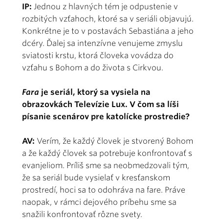
IP:
Jednou z hlavných tém je odpustenie v
rozbitých vzťahoch, ktoré sa v seriáli objavujú.
Konkrétne je to v postavách Sebastiána a jeho
dcéry. Ďalej sa intenzívne venujeme zmyslu
sviatosti krstu, ktorá človeka vovádza do
vzťahu s Bohom a do života s Cirkvou.
Fara
je seriál, ktorý sa vysiela na
obrazovkách Televízie Lux. V čom sa líši
písanie scenárov pre katolícke prostredie?
AV:
Verím, že každý človek je stvorený Bohom
a že každý človek sa potrebuje konfrontovať s
evanjeliom. Príliš sme sa neobmedzovali tým,
že sa seriál bude vysielať v kresťanskom
prostredí, hoci sa to odohráva na fare. Práve
naopak, v rámci dejového príbehu sme sa
snažili konfrontovať rôzne svety.