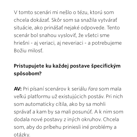
V tomto scenári mi nešlo o tézu, ktorú som
chcela dokázať. Skôr som sa snažila vytvárať
situácie, ako prinášať nejaké odpovede. Tento
scenár bol snahou vysloviť, že všetci sme
hriešni - aj veriaci, aj neveriaci - a potrebujeme
Božiu milosť.
Pristupujete ku každej postave špecifickým
spôsobom?
AV:
Pri písaní scenárov k seriálu
Fara
som mala
veľkú platformu už existujúcich postáv. Pri nich
som automaticky cítila, ako by sa mohli
správať a kam by sa mali posunúť. A k nim som
dodala nové postavy z iných okruhov. Chcela
som, aby do príbehu priniesli iné problémy a
otázky.