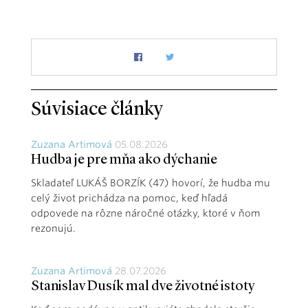
Súvisiace články
Zuzana Artimová
05.08.2026
Hudba je pre mňa ako dýchanie
Skladateľ LUKÁŠ BORZÍK (47) hovorí, že hudba mu
celý život prichádza na pomoc, keď hľadá
odpovede na rôzne náročné otázky, ktoré v ňom
rezonujú.
Zuzana Artimová
28.07.2026
Stanislav Dusík mal dve životné istoty