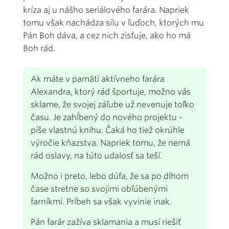
kríza aj u nášho seriálového farára. Napriek
tomu však nachádza silu v ľuďoch, ktorých mu
Pán Boh dáva, a cez nich zisťuje, ako ho má
Boh rád.
Ak máte v pamäti aktívneho farára
Alexandra, ktorý rád športuje, možno vás
sklame, že svojej záľube už nevenuje toľko
času. Je zahĺbený do nového projektu -
píše vlastnú knihu. Čaká ho tiež okrúhle
výročie kňazstva. Napriek tomu, že nemá
rád oslavy, na túto udalosť sa teší.
Možno i preto, lebo dúfa, že sa po dlhom
čase stretne so svojimi obľúbenými
farníkmi. Príbeh sa však vyvinie inak.
Pán farár zažíva sklamania a musí riešiť