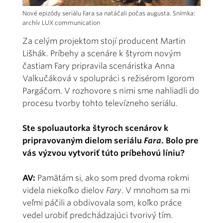
Nové epizódy seriálu Fara sa natáčali počas augusta. Snímka:
archív LUX communication
Za celým projektom stojí producent Martin
Lišhák. Príbehy a scenáre k štyrom novým
častiam Fary pripravila scenáristka Anna
Valkučáková v spolupráci s režisérom Igorom
Pargáčom. V rozhovore s nimi sme nahliadli do
procesu tvorby tohto televízneho seriálu.
Ste spoluautorka štyroch scenárov k
pripravovaným dielom seriálu
Fara
. Bolo pre
vás výzvou vytvoriť túto príbehovú líniu?
AV:
Pamätám si, ako som pred dvoma rokmi
videla niekoľko dielov
Fary
. V mnohom sa mi
veľmi páčili a obdivovala som, koľko práce
vedel urobiť predchádzajúci tvorivý tím.