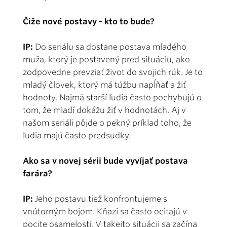
Čiže nové postavy - kto to bude?
IP:
Do seriálu sa dostane postava mladého
muža, ktorý je postavený pred situáciu, ako
zodpovedne prevziať život do svojich rúk. Je to
mladý človek, ktorý má túžbu napĺňať a žiť
hodnoty. Najmä starší ľudia často pochybujú o
tom, že mladí dokážu žiť v hodnotách. Aj v
našom seriáli pôjde o pekný príklad toho, že
ľudia majú často predsudky.
Ako sa v novej sérii bude vyvíjať postava
farára?
IP:
Jeho postavu tiež konfrontujeme s
vnútorným bojom. Kňazi sa často ocitajú v
pocite osamelosti. V takejto situácii sa začína