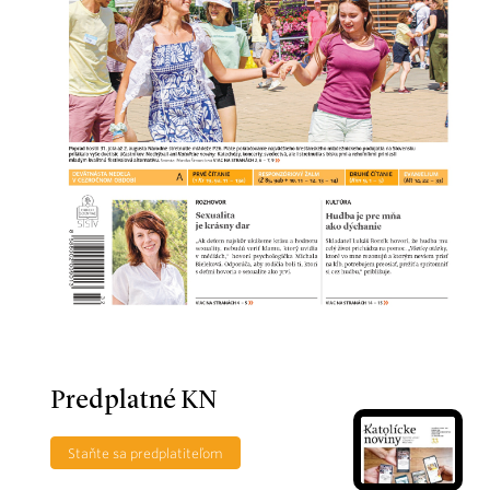
Predplatné KN
Staňte sa predplatiteľom