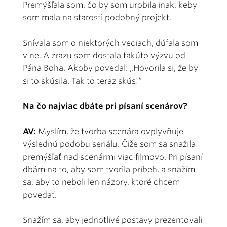
Premýšľala som, čo by som urobila inak, keby
som mala na starosti podobný projekt.
Snívala som o niektorých veciach, dúfala som
v ne. A zrazu som dostala takúto výzvu od
Pána Boha. Akoby povedal: „Hovorila si, že by
si to skúsila. Tak to teraz skús!“
Na čo najviac dbáte pri písaní scenárov?
AV:
Myslím, že tvorba scenára ovplyvňuje
výslednú podobu seriálu. Čiže som sa snažila
premýšľať nad scenármi viac filmovo. Pri písaní
dbám na to, aby som tvorila príbeh, a snažím
sa, aby to neboli len názory, ktoré chcem
povedať.
Snažím sa, aby jednotlivé postavy prezentovali