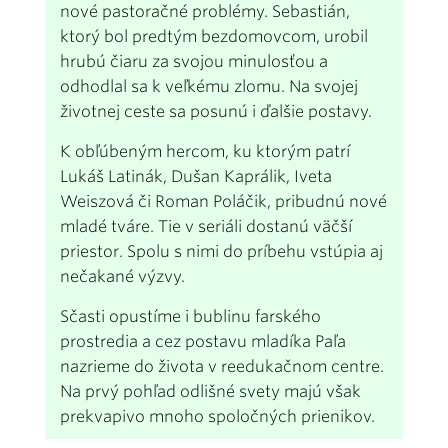
nové pastoračné problémy. Sebastián,
ktorý bol predtým bezdomovcom, urobil
hrubú čiaru za svojou minulosťou a
odhodlal sa k veľkému zlomu. Na svojej
životnej ceste sa posunú i ďalšie postavy.
K obľúbeným hercom, ku ktorým patrí
Lukáš Latinák, Dušan Kaprálik, Iveta
Weiszová či Roman Poláčik, pribudnú nové
mladé tváre. Tie v seriáli dostanú väčší
priestor. Spolu s nimi do príbehu vstúpia aj
nečakané výzvy.
Sčasti opustíme i bublinu farského
prostredia a cez postavu mladíka Paľa
nazrieme do života v reedukačnom centre.
Na prvý pohľad odlišné svety majú však
prekvapivo mnoho spoločných prienikov.