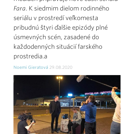
Fara
. K siedmim dielom rodinného
seriálu v prostredí veľkomesta
pribudnú štyri ďalšie epizódy plné
úsmevných scén, zasadené do
každodenných situácií farského
prostredia.a
Noemi Gieratová
29.08.2020