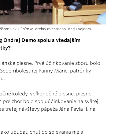
ššom veku. Snímka: archív miestneho úradu Vajnory
óg Ondrej Demo spolu s vtedajším
atky?
ariánske piesne. Prvé účinkovanie zboru bolo
k Sedembolestnej Panny Márie, patrónky
mu.
nočné koledy, veľkonočné piesne, piesne
re zbor bolo spoluúčinkovanie na svätej
 tretej návštevy pápeža Jána Pavla II. na
ejako ubúdať, chuť do spievania nie a