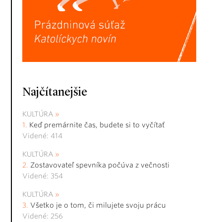
Najčítanejšie
KULTÚRA
Keď premárnite čas, budete si to vyčítať
Videné: 414
KULTÚRA
Zostavovateľ spevníka počúva z večnosti
Videné: 354
KULTÚRA
Všetko je o tom, či milujete svoju prácu
Videné: 256