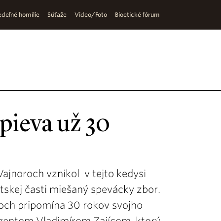
deľné homílie
Súťaže
Video/Foto
Bioetické fórum
spieva už 30
 Vajnoroch vznikol v tejto kedysi
tskej časti miešaný spevácky zbor.
dňoch pripomína 30 rokov svojho