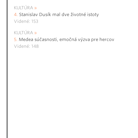
KULTÚRA
Stanislav Dusík mal dve životné istoty
Videné: 153
KULTÚRA
Medea súčasnosti, emočná výzva pre hercov
Videné: 148