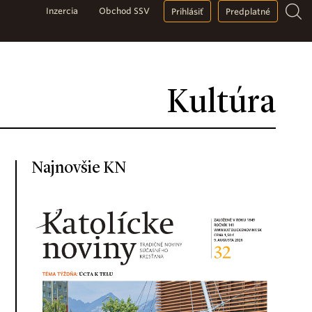
Inzercia
Obchod SSV
Prihlásiť
Predplatné
Kultúra
Najnovšie KN