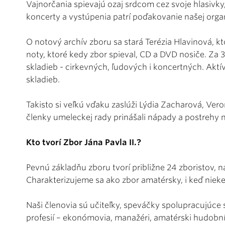
Vajnorčania spievajú ozaj srdcom cez svoje hlasivky,
koncerty a vystúpenia patrí poďakovanie našej orga
O notový archív zboru sa stará Terézia Hlavinová, kto
noty, ktoré kedy zbor spieval, CD a DVD nosiče. Za 3
skladieb - cirkevných, ľudových i koncertných. Akt
skladieb.
Takisto si veľkú vďaku zaslúži Lýdia Zacharová, Vero
členky umeleckej rady prinášali nápady a postrehy n
Kto tvorí Zbor Jána Pavla II.?
Pevnú základňu zboru tvorí približne 24 zboristov, 
Charakterizujeme sa ako zbor amatérsky, i keď niek
Naši členovia sú učiteľky, speváčky spolupracujúce
profesií – ekonómovia, manažéri, amatérski hudobníci 