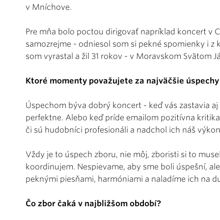
v Mníchove.
Pre mňa bolo poctou dirigovať napríklad koncert v C
samozrejme - odniesol som si pekné spomienky i z ko
som vyrastal a žil 31 rokov - v Moravskom Svätom J
Ktoré momenty považujete za najväčšie úspechy
Úspechom býva dobrý koncert - keď vás zastavia aj 
perfektne. Alebo keď príde emailom pozitívna kritika
či sú hudobníci profesionáli a nadchol ich náš výkon
Vždy je to úspech zboru, nie môj, zboristi si to musel
koordinujem. Nespievame, aby sme boli úspešní, ale 
peknými piesňami, harmóniami a naladíme ich na d
Čo zbor čaká v najbližšom období?