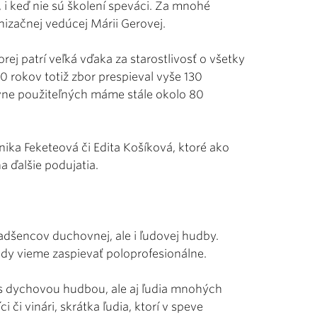
 i keď nie sú školení speváci. Za mnohé
nizačnej vedúcej Márii Gerovej.
rej patrí veľká vďaka za starostlivosť o všetky
0 rokov totiž zbor prespieval vyše 130
ívne použiteľných máme stále okolo 80
nika Feketeová či Edita Košíková, ktoré ako
a ďalšie podujatia.
nadšencov duchovnej, ale i ľudovej hudby.
edy vieme zaspievať poloprofesionálne.
 s dychovou hudbou, ale aj ľudia mnohých
či vinári, skrátka ľudia, ktorí v speve