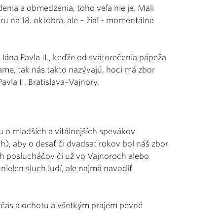
enia a obmedzenia, toho veľa nie je. Mali
u na 18. októbra, ale – žiaľ - momentálna
 Jána Pavla II., keďže od svätorečenia pápeža
vame, tak nás takto nazývajú, hoci má zbor
la II. Bratislava–Vajnory.
u o mladších a vitálnejších spevákov
), aby o desať či dvadsať rokov bol náš zbor
šich poslucháčov či už vo Vajnoroch alebo
nielen sluch ľudí, ale najmä navodiť
 čas a ochotu a všetkým prajem pevné