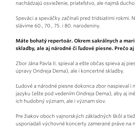
nachádzajú osvieženie, priateľstvo, ale najmä ducho
Speváci a speváčky začínali pred tridsiatimi rokmi.
slávime 60., 70., 75. i 80. narodeniny.
Máte bohatý repertoár. Okrem sakrálnych a mari
skladby, ale aj národné či ľudové piesne. Prečo aj 
Zbor Jána Pavla II. spieval a ešte občas spieva aj p
úpravy Ondreja Dema), ale i koncertné skladby.
Ľudové a národné piesne dokonca zbor naspieval i n
jazyku (ešte pod vedením Ondreja Dema), aby aj iné
ich hudobný význam, ale i význam slov.
Pre žiakov oboch vajnorských základných škôl a tiež
usporiadali výchovné koncerty zamerané práve na n