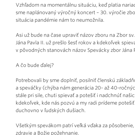
Vzhľadom na momentálnu situáciu, keď platia nariad
sme naplánovaný výročný koncert – 30. výročie zbor
situácia pandémie nám to neumožnila.
Asi už bude na čase upraviť názov zboru na Zbor sv.
Jána Pavla II. už prešlo šesť rokov a kdekoľvek spie
v pôvodných stanovách názov Spevácky zbor Jána Pav
A čo bude ďalej?
Potrebovali by sme doplniť, posilniť členskú základň
a speváčky (chýba nám generácia 20- až 40-ročných
stále pri sile, chuti spievať a potešiť i nadchnúť na
kdekoľvek, kde nás pozvú a my radi prídeme potešiť 
duchovno v ľudských dušiach.
Všetkým spevákom patrí veľká vďaka za pôsobenie,
zdravie a Božie požehnanie.