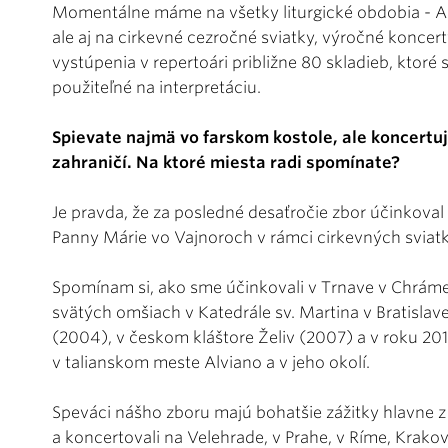
Momentálne máme na všetky liturgické obdobia - Ad
ale aj na cirkevné cezročné sviatky, výročné koncert
vystúpenia v repertoári približne 80 skladieb, ktoré
použiteľné na interpretáciu.
Spievate najmä vo farskom kostole, ale koncertuj
zahraničí. Na ktoré miesta radi spomínate?
Je pravda, že za posledné desaťročie zbor účinkova
Panny Márie vo Vajnoroch v rámci cirkevných sviatko
Spomínam si, ako sme účinkovali v Trnave v Chráme
svätých omšiach v Katedrále sv. Martina v Bratislave
(2004), v českom kláštore Želiv (2007) a v roku 201
v talianskom meste Alviano a v jeho okolí.
Speváci nášho zboru majú bohatšie zážitky hlavne z
a koncertovali na Velehrade, v Prahe, v Ríme, Krak