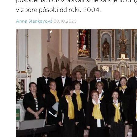
pôsobenia. Porozprávali sme sa s jeho di
v zbore pôsobí od roku 2004.
Anna Stankayová
30.10.2020