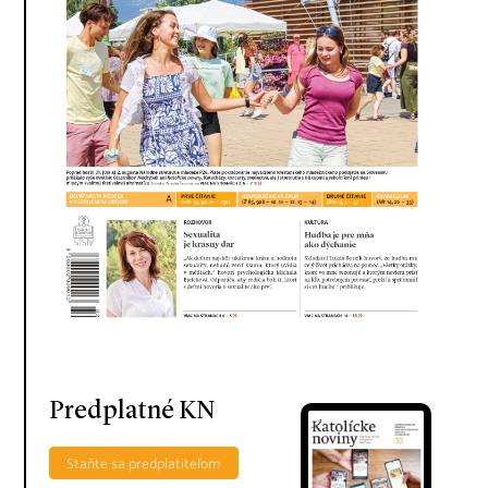
Predplatné KN
Staňte sa predplatiteľom