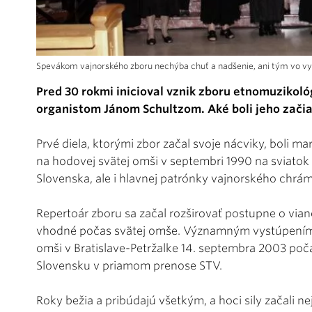
Spevákom vajnorského zboru nechýba chuť a nadšenie, ani tým vo vy
Pred 30 rokmi inicioval vznik zboru etnomuzikol
organistom Jánom Schultzom. Aké boli jeho zači
Prvé diela, ktorými zbor začal svoje nácviky, boli m
na hodovej svätej omši v septembri 1990 na sviato
Slovenska, ale i hlavnej patrónky vajnorského chrá
Repertoár zboru sa začal rozširovať postupne o via
vhodné počas svätej omše. Významným vystúpením p
omši v Bratislave-Petržalke 14. septembra 2003 počas
Slovensku v priamom prenose STV.
Roky bežia a pribúdajú všetkým, a hoci sily začali n