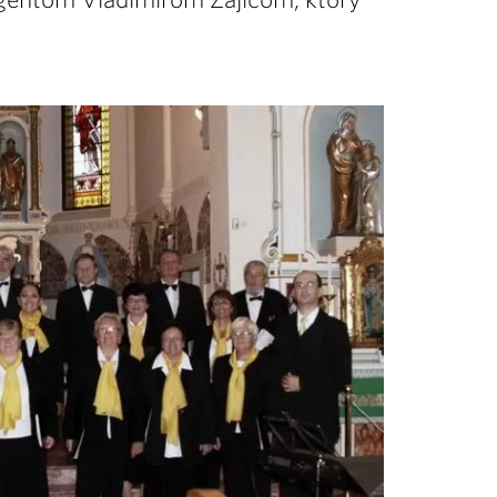
rigentom Vladimírom Zajícom, ktorý