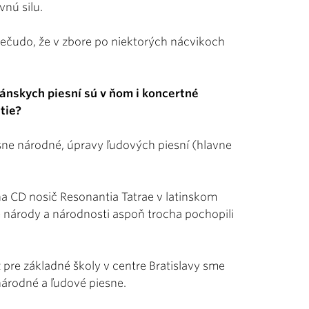
vnú silu.
 Nečudo, že v zbore po niektorých nácvikoch
ánskych piesní sú v ňom i koncertné
tie?
iesne národné, úpravy ľudových piesní (hlavne
a CD nosič Resonantia Tatrae v latinskom
 národy a národnosti aspoň trocha pochopili
 pre základné školy v centre Bratislavy sme
árodné a ľudové piesne.