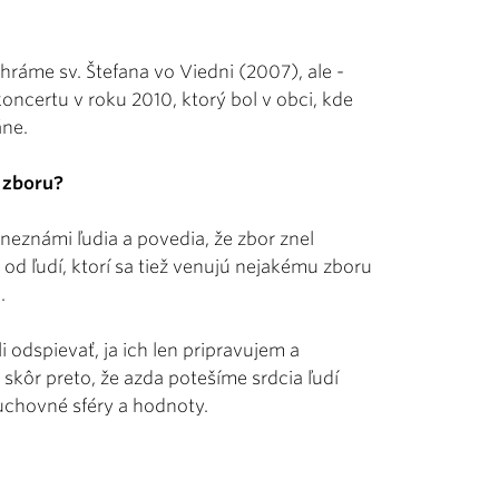
hráme sv. Štefana vo Viedni (2007), ale -
ncertu v roku 2010, ktorý bol v obci, kde
áne.
 zboru?
neznámi ľudia a povedia, že zbor znel
 od ľudí, ktorí sa tiež venujú nejakému zboru
.
i odspievať, ja ich len pripravujem a
skôr preto, že azda potešíme srdcia ľudí
uchovné sféry a hodnoty.