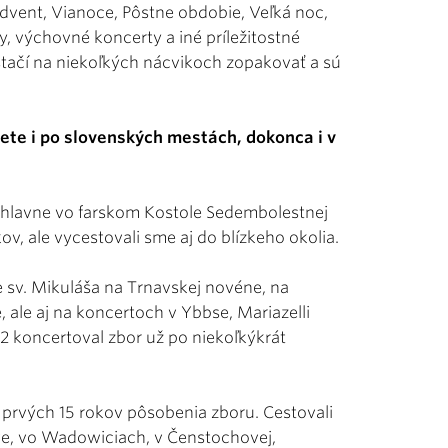
vent, Vianoce, Pôstne obdobie, Veľká noc,
y, výchovné koncerty a iné príležitostné
 stačí na niekoľkých nácvikoch zopakovať a sú
ete i po slovenských mestách, dokonca i v
l hlavne vo farskom Kostole Sedembolestnej
v, ale vycestovali sme aj do blízkeho okolia.
 sv. Mikuláša na Trnavskej novéne, na
, ale aj na koncertoch v Ybbse, Mariazelli
2 koncertoval zbor už po niekoľkýkrát
 prvých 15 rokov pôsobenia zboru. Cestovali
ove, vo Wadowiciach, v Čenstochovej,