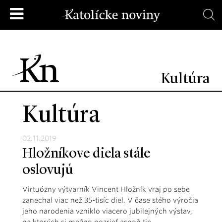
Kultúra
Kultúra
02.11.2019
Hložníkove diela stále
oslovujú
Virtuózny výtvarník Vincent Hložník vraj po sebe
zanechal viac než 35-tisíc diel. V čase stého výročia
jeho narodenia vzniklo viacero jubilejných výstav,