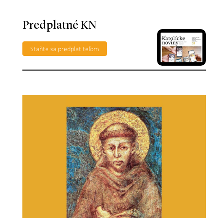
Predplatné KN
Staňte sa predplatiteľom