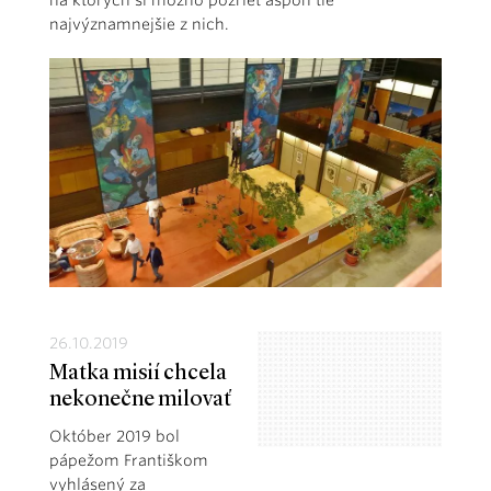
na ktorých si možno pozrieť aspoň tie
najvýznamnejšie z nich.
26.10.2019
Matka misií chcela
nekonečne milovať
Október 2019 bol
pápežom Františkom
vyhlásený za