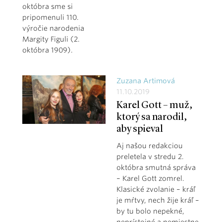
októbra sme si
pripomenuli 110.
výročie narodenia
Margity Figuli (2.
októbra 1909).
Zuzana Artimová
11.10.2019
Karel Gott – muž,
ktorý sa narodil,
aby spieval
Aj našou redakciou
preletela v stredu 2.
októbra smutná správa
– Karel Gott zomrel.
Klasické zvolanie – kráľ
je mŕtvy, nech žije kráľ –
by tu bolo nepekné,
neprístojné a nemiestne