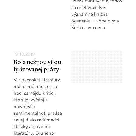
Počas minulých týždňov
sa udeľovali dve
významné knižné
ocenenia – Nobelova a
Bookerova cena.
19.10.2019
Bola nežnou vílou
lyrizovanej prózy
V slovenskej literatúre
má pevné miesto – a
hoci sa nájdu kritici,
ktorí jej vyčítajú
naivnosť a
sentimentálnoť, predsa
sa jej dielo radí medzi
klasiky a povinnú
literatúru. Druhého