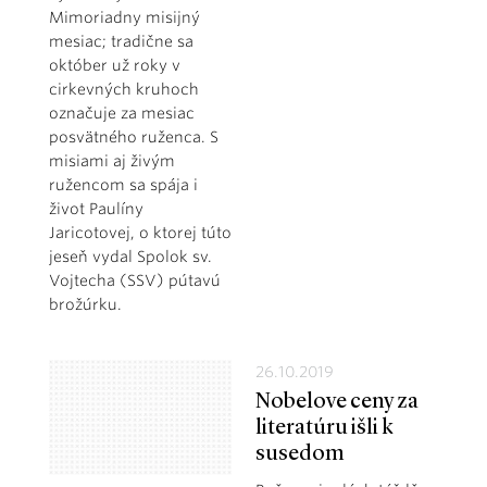
Mimoriadny misijný
mesiac; tradične sa
október už roky v
cirkevných kruhoch
označuje za mesiac
posvätného ruženca. S
misiami aj živým
ružencom sa spája i
život Paulíny
Jaricotovej, o ktorej túto
jeseň vydal Spolok sv.
Vojtecha (SSV) pútavú
brožúrku.
26.10.2019
Nobelove ceny za
literatúru išli k
susedom