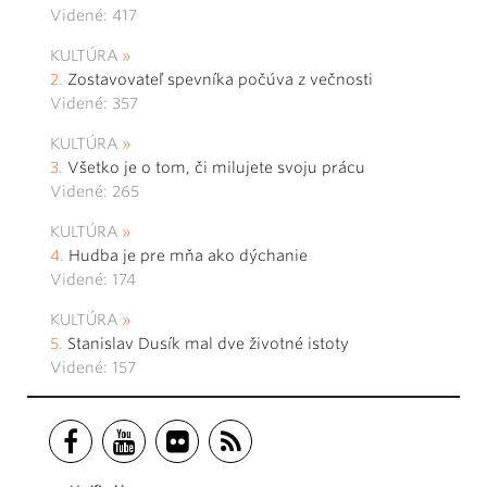
Videné: 417
KULTÚRA
Zostavovateľ spevníka počúva z večnosti
Videné: 357
KULTÚRA
Všetko je o tom, či milujete svoju prácu
Videné: 265
KULTÚRA
Hudba je pre mňa ako dýchanie
Videné: 174
KULTÚRA
Stanislav Dusík mal dve životné istoty
Videné: 157