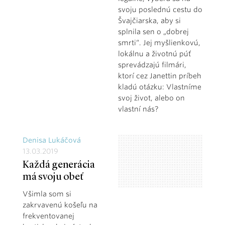
svoju poslednú cestu do
Švajčiarska, aby si
splnila sen o „dobrej
smrti“. Jej myšlienkovú,
lokálnu a životnú púť
sprevádzajú filmári,
ktorí cez Janettin príbeh
kladú otázku: Vlastníme
svoj život, alebo on
vlastní nás?
Denisa Lukáčová
13.03.2019
Každá generácia
má svoju obeť
Všimla som si
zakrvavenú košeľu na
frekventovanej