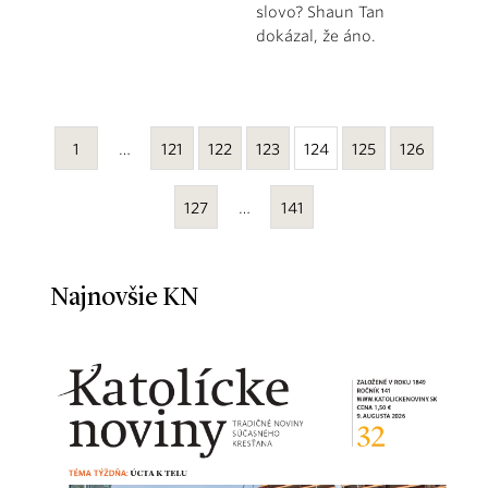
slovo? Shaun Tan
dokázal, že áno.
1
…
121
122
123
124
125
126
127
…
141
Najnovšie KN