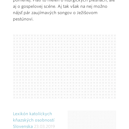
pomenej. Platí to nielen o liturgických piesňach, ale
aj o gospelovej scéne. Aj tak však na nej možno
nájsť pár zaujímavých songov o Ježišovom
pestúnovi.
Lexikón katolíckych
kňazských osobností
Slovenska
23.03.2019