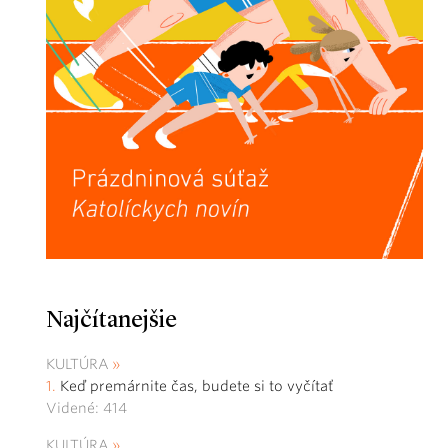
Najčítanejšie
KULTÚRA
Keď premárnite čas, budete si to vyčítať
Videné: 414
KULTÚRA