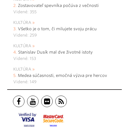
Zostavovateľ spevníka počúva z večnosti
Videné: 355
KULTÚRA
Všetko je o tom, či milujete svoju prácu
Videné: 259
KULTÚRA
Stanislav Dusík mal dve životné istoty
Videné: 153
KULTÚRA
Medea súčasnosti, emočná výzva pre hercov
Videné: 149