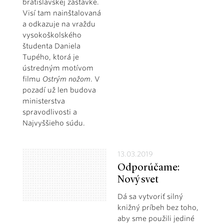
bratislavskej zástavke.
Visí tam nainštalovaná
a odkazuje na vraždu
vysokoškolského
študenta Daniela
Tupého, ktorá je
ústredným motívom
filmu
Ostrým nožom
. V
pozadí už len budova
ministerstva
spravodlivosti a
Najvyššieho súdu.
13.03.2019
Odporúčame:
Nový svet
Dá sa vytvoriť silný
knižný príbeh bez toho,
aby sme použili jediné