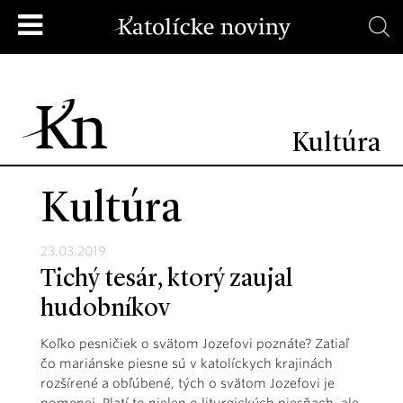
Kultúra
Kultúra
23.03.2019
Tichý tesár, ktorý zaujal
hudobníkov
Koľko pesničiek o svätom Jozefovi poznáte? Zatiaľ
čo mariánske piesne sú v katolíckych krajinách
rozšírené a obľúbené, tých o svätom Jozefovi je