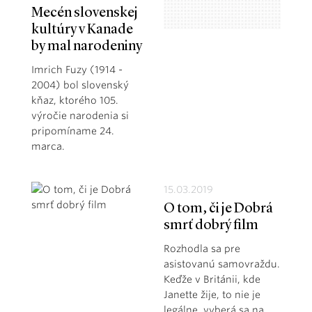
Mecén slovenskej
kultúry v Kanade
by mal narodeniny
Imrich Fuzy (1914 -
2004) bol slovenský
kňaz, ktorého 105.
výročie narodenia si
pripomíname 24.
marca.
15.03.2019
O tom, či je Dobrá
smrť dobrý film
Rozhodla sa pre
asistovanú samovraždu.
Keďže v Británii, kde
Janette žije, to nie je
legálne, vyberá sa na