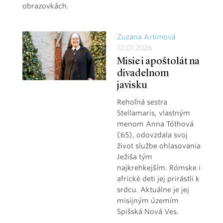
obrazovkách.
Zuzana Artimová
12.01.2026
Misie i apoštolát na
divadelnom
javisku
Rehoľná sestra
Stellamaris, vlastným
menom Anna Tóthová
(65), odovzdala svoj
život službe ohlasovania
Ježiša tým
najkrehkejším. Rómske i
africké deti jej prirástli k
srdcu. Aktuálne je jej
misijným územím
Spišská Nová Ves.