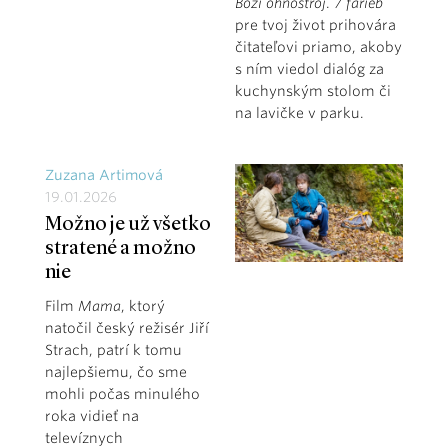
Boží ohňostroj
.
7 farieb
pre tvoj život prihovára
čitateľovi priamo, akoby
s ním viedol dialóg za
kuchynským stolom či
na lavičke v parku.
Zuzana Artimová
19.01.2026
Možno je už všetko
stratené a možno
nie
Film
Mama
, ktorý
natočil český režisér Jiří
Strach, patrí k tomu
najlepšiemu, čo sme
mohli počas minulého
roka vidieť na
televíznych