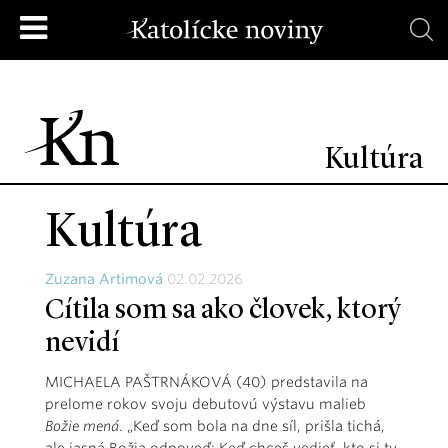
Kultúra
Kultúra
Zuzana Artimová
02.02.2026
Cítila som sa ako človek, ktorý
nevidí
MICHAELA PAŠTRNÁKOVÁ (40) predstavila na
prelome rokov svoju debutovú výstavu malieb
Božie mená
. „Keď som bola na dne síl, prišla tichá,