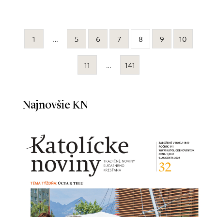
1
…
5
6
7
8
9
10
11
…
141
Najnovšie KN