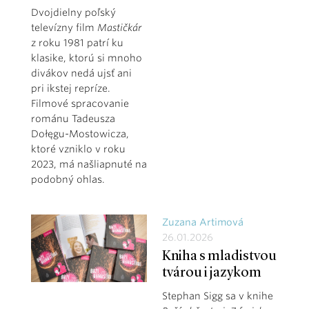
Dvojdielny poľský
televízny film
Mastičkár
z roku 1981 patrí ku
klasike, ktorú si mnoho
divákov nedá ujsť ani
pri ikstej repríze.
Filmové spracovanie
románu Tadeusza
Dołęgu-Mostowicza,
ktoré vzniklo v roku
2023, má našliapnuté na
podobný ohlas.
Zuzana Artimová
26.01.2026
Kniha s mladistvou
tvárou i jazykom
Stephan Sigg sa v knihe