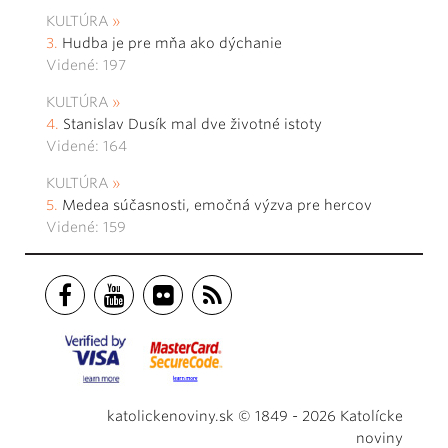
KULTÚRA
Hudba je pre mňa ako dýchanie
Videné: 197
KULTÚRA
Stanislav Dusík mal dve životné istoty
Videné: 164
KULTÚRA
Medea súčasnosti, emočná výzva pre hercov
Videné: 159
katolickenoviny.sk © 1849 - 2026 Katolícke
noviny