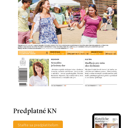
Predplatné KN
Staňte sa predplatiteľom