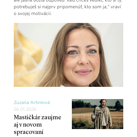
ale jasná Božia odpoveď: Keď chceš vedieť, kto si ty,
potrebuješ si najprv pripomenúť, kto som ja,“ vraví
o svojej motivácii.
Zuzana Artimová
26.01.2026
Mastičkár zaujme
aj v novom
spracovaní