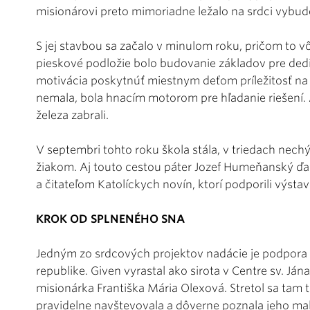
misionárovi preto mimoriadne ležalo na srdci vybud
S jej stavbou sa začalo v minulom roku, pričom to 
pieskové podložie bolo budovanie základov pre de
motivácia poskytnúť miestnym deťom príležitosť na 
nemala, bola hnacím motorom pre hľadanie riešení.
železa zabrali.
V septembri tohto roku škola stála, v triedach nechý
žiakom. Aj touto cestou páter Jozef Humeňanský ď
a čitateľom Katolíckych novín, ktorí podporili výsta
KROK OD SPLNENÉHO SNA
Jedným zo srdcových projektov nadácie je podpora
republike. Given vyrastal ako sirota v Centre sv. Ján
misionárka Františka Mária Olexová. Stretol sa tam 
pravidelne navštevovala a dôverne poznala jeho ma