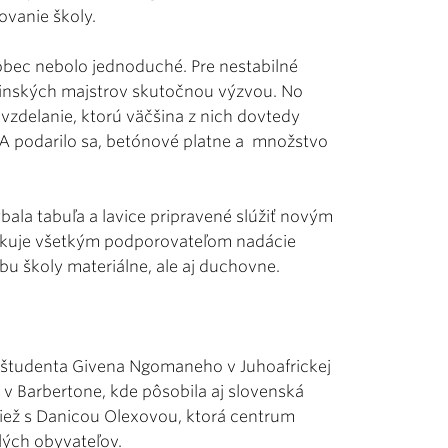
ovanie školy.
vôbec nebolo jednoduché. Pre nestabilné
dinských majstrov skutočnou výzvou. No
vzdelanie, ktorú väčšina z nich dovtedy
 A podarilo sa, betónové platne a množstvo
bala tabuľa a lavice pripravené slúžiť novým
akuje všetkým podporovateľom nadácie
vbu školy materiálne, ale aj duchovne.
 študenta Givena Ngomaneho v Juhoafrickej
a v Barbertone, kde pôsobila aj slovenská
tiež s Danicou Olexovou, ktorá centrum
lých obyvateľov.