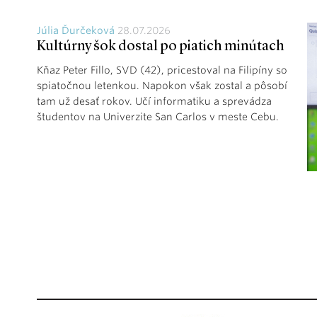
Júlia Ďurčeková
28.07.2026
Kultúrny šok dostal po piatich minútach
Kňaz Peter Fillo, SVD (42), pricestoval na Filipíny so
spiatočnou letenkou. Napokon však zostal a pôsobí
tam už desať rokov. Učí informatiku a sprevádza
študentov na Univerzite San Carlos v meste Cebu.