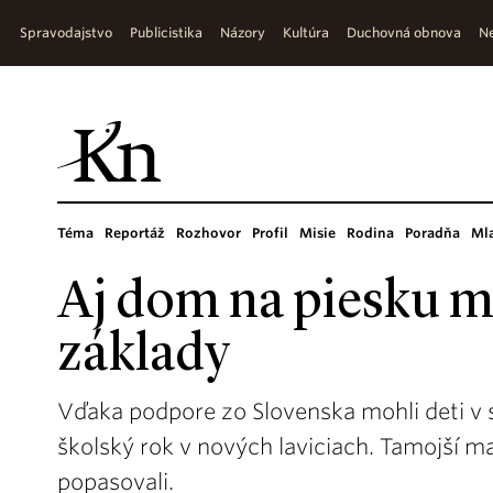
Spravodajstvo
Publicistika
Názory
Kultúra
Duchovná obnova
Ne
Téma
Reportáž
Rozhovor
Profil
Misie
Rodina
Poradňa
Ml
Aj dom na piesku 
základy
Vďaka podpore zo Slovenska mohli deti v s
školský rok v nových laviciach. Tamojší m
popasovali.