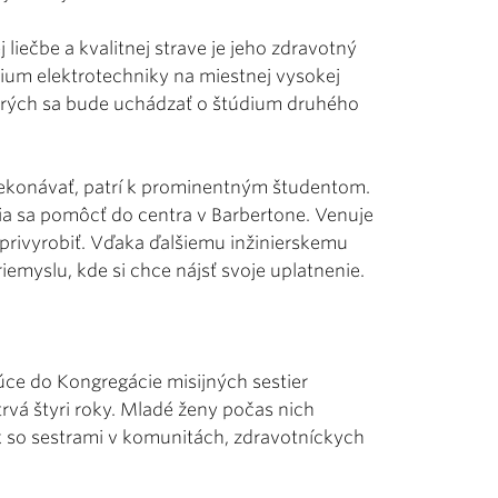
liečbe a kvalitnej strave je jeho zdravotný
dium elektrotechniky na miestnej vysokej
torých sa bude uchádzať o štúdium druhého
ekonávať, patrí k prominentným študentom.
ia sa pomôcť do centra v Barbertone. Venuje
 privyrobiť. Vďaka ďalšiemu inžinierskemu
iemyslu, kde si chce nájsť svoje uplatnenie.
úce do Kongregácie misijných sestier
rvá štyri roky. Mladé ženy počas nich
ax so sestrami v komunitách, zdravotníckych