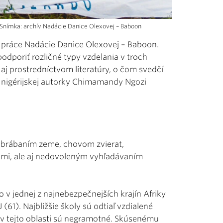
. Snímka: archív Nadácie Danice Olexovej – Baboon
v práce Nadácie Danice Olexovej – Baboon.
dporiť rozličné typy vzdelania v troch
i aj prostredníctvom literatúry, o čom svedčí
nigérijskej autorky Chimamandy Ngozi
í obrábaním zeme, chovom zvierat,
ami, ale aj nedovoleným vyhľadávaním
v jednej z najnebezpečnejších krajín Afriky
61). Najbližšie školy sú odtiaľ vzdialené
e v tejto oblasti sú negramotné. Skúsenému