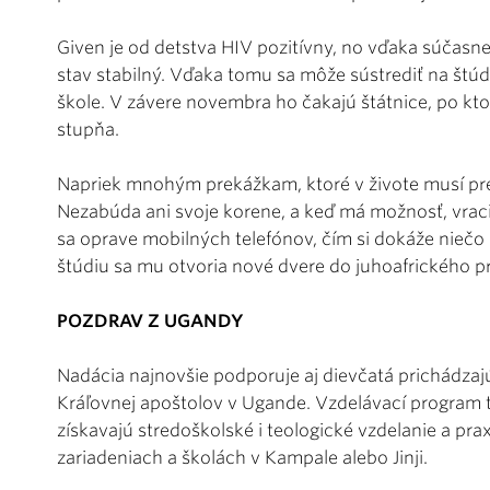
Given je od detstva HIV pozitívny, no vďaka súčasnej 
stav stabilný. Vďaka tomu sa môže sústrediť na štú
škole. V závere novembra ho čakajú štátnice, po k
stupňa.
Napriek mnohým prekážkam, ktoré v živote musí pr
Nezabúda ani svoje korene, a keď má možnosť, vrac
sa oprave mobilných telefónov, čím si dokáže niečo
štúdiu sa mu otvoria nové dvere do juhoafrického pr
POZDRAV Z UGANDY
Nadácia najnovšie podporuje aj dievčatá prichádzaj
Kráľovnej apoštolov v Ugande. Vzdelávací program t
získavajú stredoškolské i teologické vzdelanie a pr
zariadeniach a školách v Kampale alebo Jinji.