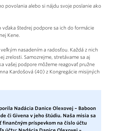
o povolania alebo si nájdu svoje poslanie ako
 vďaka štedrej podpore sa ich do formácie
dnej Kene.
 veľkým nasadením a radosťou. Každá z nich
ej zrelosti. Samozrejme, stretávame sa aj
aka vašej podpore môžeme reagovať pružne
Anna Kardošová (40) z Kongregácie misijných
orila Nadácia Danice Olexovej – Baboon
nde či Givena v jeho štúdiu. Naša misia sa
ť finančným príspevkom na číslo účtu
a účtu: Nadácia Danice Olexovej –