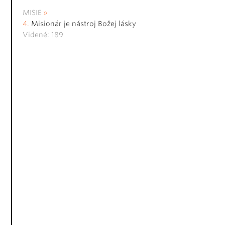
MISIE
Misionár je nástroj Božej lásky
Videné: 189