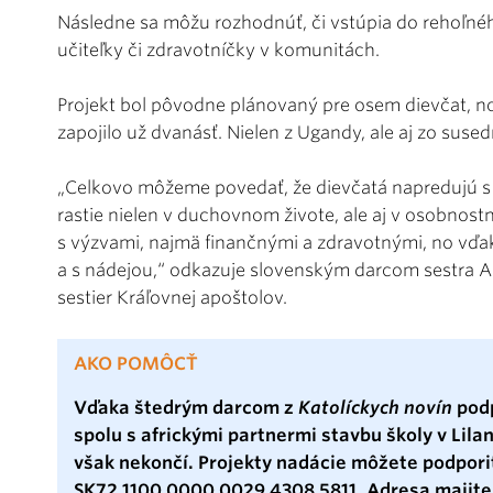
Následne sa môžu rozhodnúť, či vstúpia do rehoľnéh
učiteľky či zdravotníčky v komunitách.
Projekt bol pôvodne plánovaný pre osem dievčat, no
zapojilo už dvanásť. Nielen z Ugandy, ale aj zo suse
„Celkovo môžeme povedať, že dievčatá napredujú s
rastie nielen v duchovnom živote, ale aj v osobnostn
s výzvami, najmä finančnými a zdravotnými, no vď
a s nádejou,“ odkazuje slovenským darcom sestra 
sestier Kráľovnej apoštolov.
AKO POMÔCŤ
Vďaka štedrým darcom z
Katolíckych novín
podp
spolu s africkými partnermi stavbu školy v Lila
však nekončí. Projekty nadácie môžete podpori
SK72 1100 0000 0029 4308 5811. Adresa majiteľ