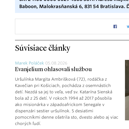
Baboon, Malokrasňanská 6, 831 54 Bratislava.
Súvisiace články
Marek Poláček
05.08.2026
Evanjelium ohlasovali službou
Uršulínka Margita Ambrišková (72), rodáčka z
Kavečian pri Košiciach, pochádza z osemnástich
detí. Nezdá sa jej to veľa, veď sv. Katarína Sienská
bola až z 25 detí. V rokoch 1994 až 2017 pôsobila
ako misionárka v západoafrickom Senegale v
dispenzári sestier uršulínok. S desiatimi
pomocníkmi denne ošetrila sto, dvesto alebo aj viac
chorých ľudí.