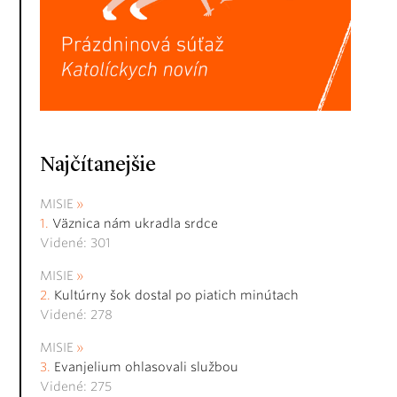
Najčítanejšie
MISIE
Väznica nám ukradla srdce
Videné: 301
MISIE
Kultúrny šok dostal po piatich minútach
Videné: 278
MISIE
Evanjelium ohlasovali službou
Videné: 275