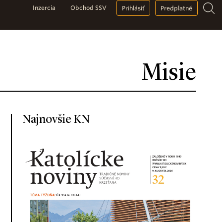
Inzercia
Obchod SSV
Prihlásiť
Predplatné
Misie
Najnovšie KN