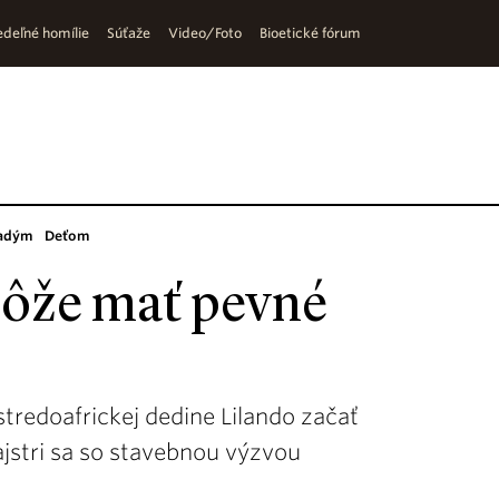
deľné homílie
Súťaže
Video/Foto
Bioetické fórum
adým
Deťom
môže mať pevné
tredoafrickej dedine Lilando začať
ajstri sa so stavebnou výzvou