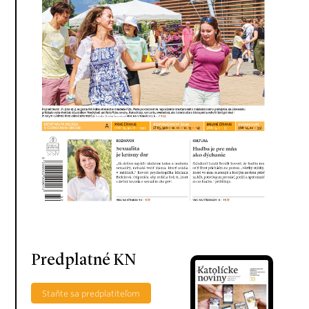
Predplatné KN
Staňte sa predplatiteľom