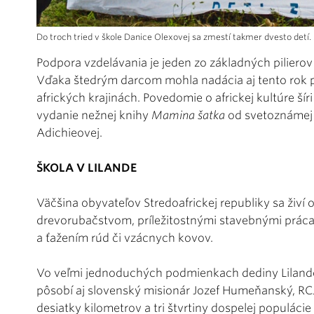
Do troch tried v škole Danice Olexovej sa zmestí takmer dvesto detí
Podpora vzdelávania je jeden zo základných piliero
Vďaka štedrým darcom mohla nadácia aj tento rok po
afrických krajinách. Povedomie o africkej kultúre šír
vydanie nežnej knihy
Mamina šatka
od svetoznámej 
Adichieovej.
ŠKOLA V LILANDE
Väčšina obyvateľov Stredoafrickej republiky sa živ
drevorubačstvom, príležitostnými stavebnými prác
a ťažením rúd či vzácnych kovov.
Vo veľmi jednoduchých podmienkach dediny Lilando 
pôsobí aj slovenský misionár Jozef Humeňanský, RCJ (
desiatky kilometrov a tri štvrtiny dospelej populáci