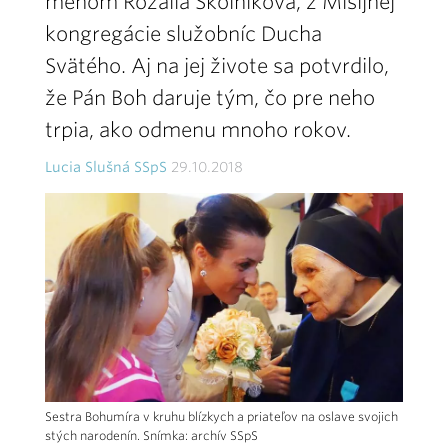
menom Rozália Školníková, z Misijnej
kongregácie služobníc Ducha
Svätého. Aj na jej živote sa potvrdilo,
že Pán Boh daruje tým, čo pre neho
trpia, ako odmenu mnoho rokov.
Lucia Slušná SSpS
29.10.2018
Sestra Bohumíra v kruhu blízkych a priateľov na oslave svojich
stých narodenín. Snímka: archív SSpS