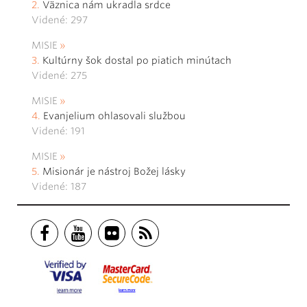
Väznica nám ukradla srdce
Videné: 297
MISIE
Kultúrny šok dostal po piatich minútach
Videné: 275
MISIE
Evanjelium ohlasovali službou
Videné: 191
MISIE
Misionár je nástroj Božej lásky
Videné: 187