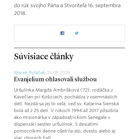
do rúk svojho Pána a Stvoriteľa 16. septembra
2018.
Súvisiace články
Marek Poláček
05.08.2026
Evanjelium ohlasovali službou
Uršulínka Margita Ambrišková (72), rodáčka z
Kavečian pri Košiciach, pochádza z osemnástich
detí. Nezdá sa jej to veľa, veď sv. Katarína Sienská
bola až z 25 detí. V rokoch 1994 až 2017 pôsobila
ako misionárka v západoafrickom Senegale v
dispenzári sestier uršulínok. S desiatimi
pomocníkmi denne ošetrila sto, dvesto alebo aj
viac chorých ľudí.