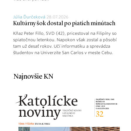
Júlia Ďurčeková
28.07.2026
Kultúrny šok dostal po piatich minútach
Kňaz Peter Fillo, SVD (42), pricestoval na Filipíny so
spiatočnou letenkou. Napokon však zostal a pôsobí
tam už desať rokov. Učí informatiku a sprevádza
študentov na Univerzite San Carlos v meste Cebu.
Najnovšie KN