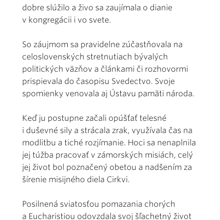
dobre slúžilo a živo sa zaujímala o dianie
v kongregácii i vo svete.
So záujmom sa pravidelne zúčastňovala na
celoslovenských stretnutiach bývalých
politických väzňov a článkami či rozhovormi
prispievala do časopisu Svedectvo. Svoje
spomienky venovala aj Ústavu pamäti národa.
Keď ju postupne začali opúšťať telesné
i duševné sily a strácala zrak, využívala čas na
modlitbu a tiché rozjímanie. Hoci sa nenaplnila
jej túžba pracovať v zámorských misiách, celý
jej život bol poznačený obetou a nadšením za
šírenie misijného diela Cirkvi.
Posilnená sviatosťou pomazania chorých
a Eucharistiou odovzdala svoj šľachetný život