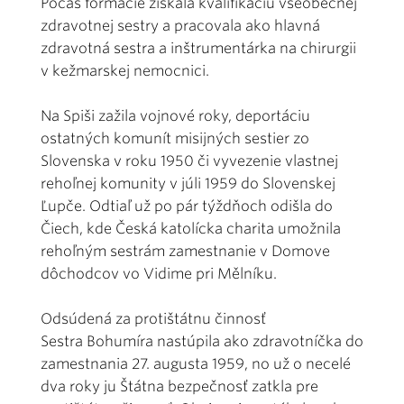
Počas formácie získala kvalifikáciu všeobecnej
zdravotnej sestry a pracovala ako hlavná
zdravotná sestra a inštrumentárka na chirurgii
v kežmarskej nemocnici.
Na Spiši zažila vojnové roky, deportáciu
ostatných komunít misijných sestier zo
Slovenska v roku 1950 či vyvezenie vlastnej
rehoľnej komunity v júli 1959 do Slovenskej
Ľupče. Odtiaľ už po pár týždňoch odišla do
Čiech, kde Česká katolícka charita umožnila
rehoľným sestrám zamestnanie v Domove
dôchodcov vo Vidime pri Mělníku.
Odsúdená za protištátnu činnosť
Sestra Bohumíra nastúpila ako zdravotníčka do
zamestnania 27. augusta 1959, no už o necelé
dva roky ju Štátna bezpečnosť zatkla pre