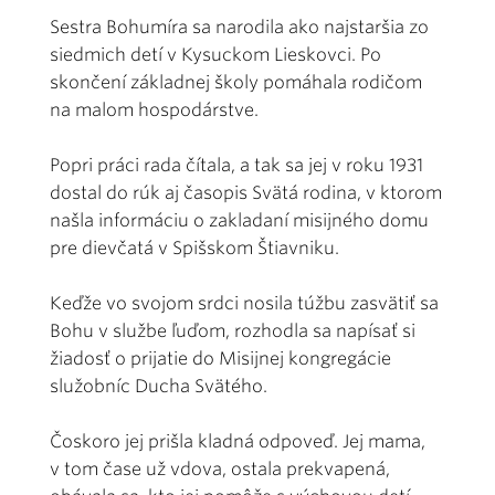
Sestra Bohumíra sa narodila ako najstaršia zo
siedmich detí v Kysuckom Lieskovci. Po
skončení základnej školy pomáhala rodičom
na malom hospodárstve.
Popri práci rada čítala, a tak sa jej v roku 1931
dostal do rúk aj časopis Svätá rodina, v ktorom
našla informáciu o zakladaní misijného domu
pre dievčatá v Spišskom Štiavniku.
Keďže vo svojom srdci nosila túžbu zasvätiť sa
Bohu v službe ľuďom, rozhodla sa napísať si
žiadosť o prijatie do Misijnej kongregácie
služobníc Ducha Svätého.
Čoskoro jej prišla kladná odpoveď. Jej mama,
v tom čase už vdova, ostala prekvapená,