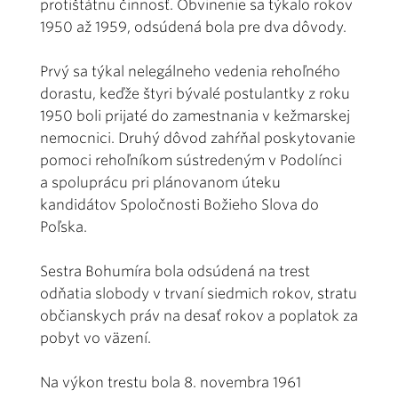
protištátnu činnosť. Obvinenie sa týkalo rokov
1950 až 1959, odsúdená bola pre dva dôvody.
Prvý sa týkal nelegálneho vedenia rehoľného
dorastu, keďže štyri bývalé postulantky z roku
1950 boli prijaté do zamestnania v kežmarskej
nemocnici. Druhý dôvod zahŕňal poskytovanie
pomoci rehoľníkom sústredeným v Podolínci
a spoluprácu pri plánovanom úteku
kandidátov Spoločnosti Božieho Slova do
Poľska.
Sestra Bohumíra bola odsúdená na trest
odňatia slobody v trvaní siedmich rokov, stratu
občianskych práv na desať rokov a poplatok za
pobyt vo väzení.
Na výkon trestu bola 8. novembra 1961