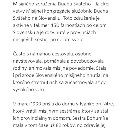
Misijného združenia Ducha Svätého – laickej
vetvy Misijnej kongregácie služobníc Ducha
Svätého na Slovensku. Toto združenie je
aktívne v takmer 450 farnostiach po celom
Slovensku a je rozvinuté v provinciách
misijných sestier po celom svete.
Často s námahou cestovala, osobne
navštevovala, pomáhala a povzbudzovala
rodiny, animovala misijné povedomie. Stála
i pri zrode Slovenského misijného hnutia, na
ktorého stretnutiach sa zúčastňovala až do
vysokého veku.
V marci 1999 prišla do domu v Ivanke pri Nitre,
ktorý vrátili misijným sestrám a ktorý sa stal
ich provinciálnym domom. Sestra Bohumíra
mala v tom čase už 82 rokov, no zdravie jej