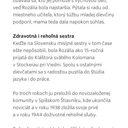
obávala sa, kto jej pomôže s výchovou detí,
veď Rozália bola najstaršia. Pýtala si radu od
miestneho učiteľa, ktorý túžbu mladej dievčiny
podporil, mama teda dala napokon súhlas.
Zdravotná i rehoľná sestra
Keďže na Slovensku misijné sestry v tom čase
ešte nepôsobili, bola Rozália ako 15-ročná
prijatá do Kláštora svätého Kolomana
v Stockerau pri Viedni. Spolu s ostatnými
dievčatami sa s radosťou pustila do štúdia
jazyka i do práce.
Po troch rokoch ju preložili do novozaloženej
komunity v Spišskom Štiavniku, kde ukončila
noviciát a v roku 1938 zložila svoje prvé
a v roku 1944 doživotné rehoľné sľuby.